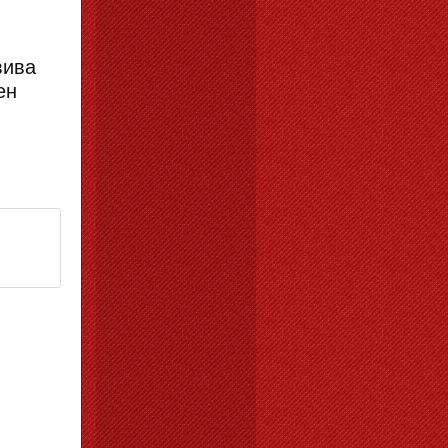
вива
ен