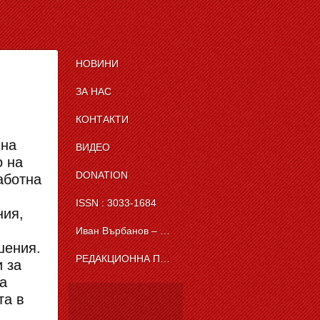
НОВИНИ
ЗА НАС
КОНТАКТИ
 на
ВИДЕО
о на
DONATION
аботна
ISSN : 3033-1684
ния,
Иван Върбанов – журналист | The News BG Reporter
шения.
РЕДАКЦИОННА ПОЛИТИКА НА THE NEWS BG REPORTER
 за
а
та в