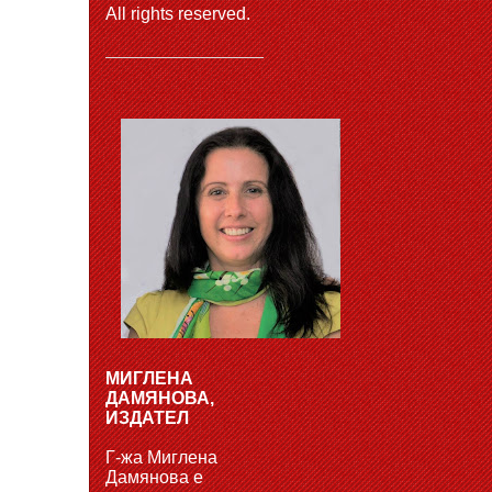
All rights reserved.
МИГЛЕНА
ДАМЯНОВА,
ИЗДАТЕЛ
Г-жа Миглена
Дамянова е