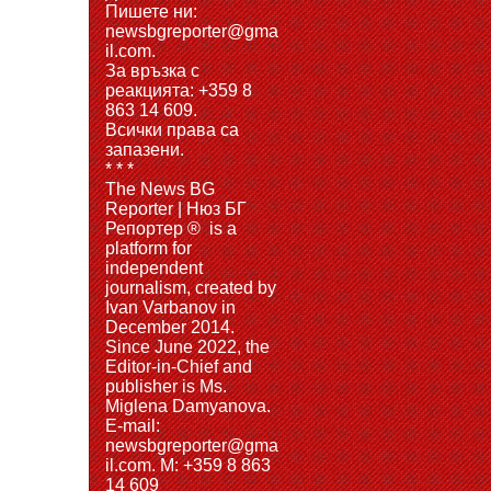
Пишете ни:
newsbgreporter@gma
il.com.
За връзка с
реакцията: +359 8
863 14 609.
Всички права са
запазени.
* * *
The News BG
Reporter | Нюз БГ
Репортер ® is a
platform for
independent
journalism, created by
Ivan Varbanov in
December 2014.
Since June 2022, the
Editor-in-Chief and
publisher is Ms.
Miglena Damyanova.
Е-mail:
newsbgreporter@gma
il.com. M: +359 8 863
14 609