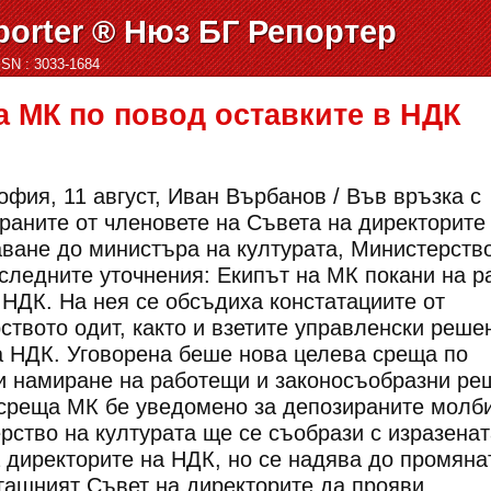
orter ® Нюз БГ Репортер
ISSN : 3033-1684
а МК по повод оставките в НДК
офия, 11 август, Иван Върбанов / Във връзка с
аните от членовете на Съвета на директорите
ване до министъра на културата, Министерств
 следните уточнения: Екипът на МК покани на р
НДК. На нея се обсъдиха констатациите от
твото одит, както и взетите управленски реше
а НДК. Уговорена беше нова целева среща по
и намиране на работещи и законосъобразни ре
 среща МК бе уведомено за депозираните молби
ство на културата ще се съобрази с изразенат
 директорите на НДК, но се надява до промяна
гашният Съвет на директорите да прояви