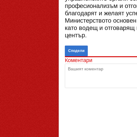
професионализъм и отго
благодарят и желаят усп
Министерството основен
като водещ и отговарящ 
център.
Сподели
Коментари