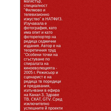
магистър,
специалност
"Филмово и
телевизионно
изкуство" в НАТФИЗ.
Изучавала е
фотография, като
има опит и като
фоторепортер на
редица седмични
издания. Автор е на
теоретичния труд
"Особени точки на
сгъстуване по
спиралата на
киноеволюцията -
2005 г. Режисьор и
сценарист е на
редица тв поредици
и предавания,
излъчвани в ефира
на Канал 3, Здраве
ТВ, СКАТ, GTV. Сред
изключително
успешните й проекти