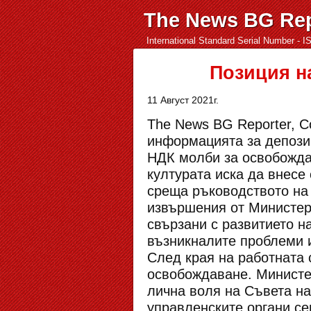
The News BG Rep
International Standard Serial Number - 
Позиция н
11 Август 2021г.
The News BG Reporter, С
информацията за депозир
НДК молби за освобожда
културата иска да внесе
среща ръководството на 
извършения от Министерс
свързани с развитието н
възникналите проблеми 
След края на работната
освобождаване. Министер
лична воля на Съвета на
управленските органи се