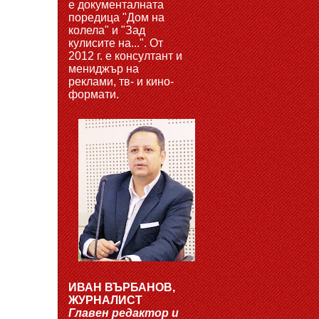
е документалната
поредица "Дом на
колела" и "Зад
кулисите на...". От
2012 г. е консултант и
мениджър на
реклами, тв- и кино-
формати.
ИВАН ВЪРБАНОВ,
ЖУРНАЛИСТ
Главен редактор и