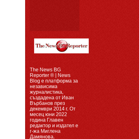
The News BG
Reporter ® | News
Blog e платформа за
независима
журналистика,
създадена от Иван
Върбанов през
декември 2014 г. От
месец юни 2022
година Главен
редактор и издател е
г-жа Миглена
Дамянова.