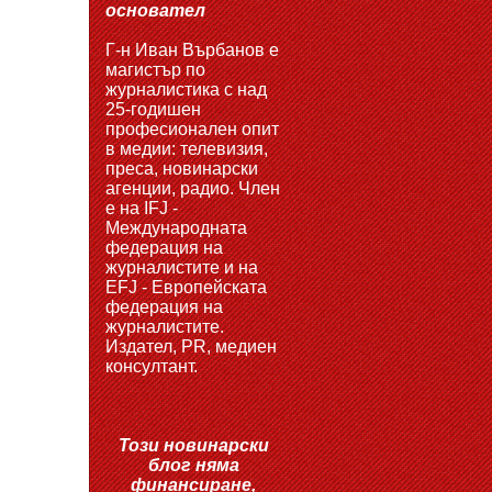
основател
Г-н Иван Върбанов е
магистър по
журналистика с над
25-годишен
професионален опит
в медии: телевизия,
преса, новинарски
агенции, радио. Член
е на IFJ -
Международната
федерация на
журналистите и на
EFJ - Европейската
федерация на
журналистите.
Издател, PR, медиен
консултант.
Този новинарски
блог няма
финансиране,