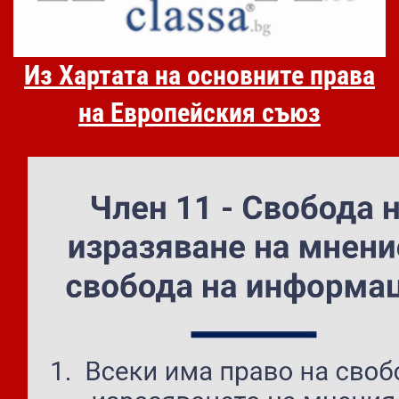
Из Хартата на основните права
на Европейския съюз