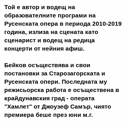
Той е автор и водещ на
образователните програми на
Русенската опера в периода 2010-2019
година, излиза на сцената като
сценарист и водещ на редица
концерти от нейния афиш.
Бейков осъществява и свои
постановки за Старозагорската и
Русенската опери. Последната му
режисьорска работа е осъществена в
крайдунавския град - операта
"Хамлет" от Джоузеф Самър, чиято
премиера беше през юни м.г.