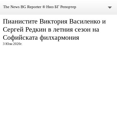
The News BG Reporter ® Нюз БГ Репортер
Пианистите Виктория Василенко и
НОВИНИ
Сергей Редкин в летния сезон на
ЗА НАС
Софийската филхармония
3 Юли 2020г.
КОНТАКТИ
ВИДЕО
DONATION
ISSN : 3033-1684
Иван Върбанов – журналист | The News BG Reporter
РЕДАКЦИОННА ПОЛИТИКА НА THE NEWS BG REPORTER