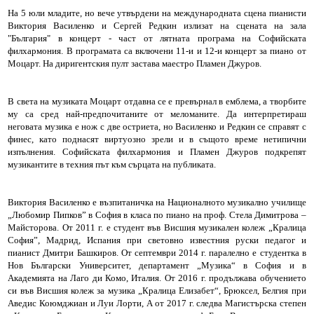
На 5 юли младите, но вече утвърдени на международната сцена пианисти
Виктория Василенко и Сергей Редкин излизат на сцената на зала
"България" в концерт - част от лятната програма на Софийската
филхармония. В програмата са включени 11-и и 12-и концерт за пиано от
Моцарт. На диригентския пулт застава маестро Пламен Джуров.
В света на музиката Моцарт отдавна се е превърнал в емблема, а творбите
му са сред най-предпочитаните от меломаните. Да интерпретираш
неговата музика е нож с две остриета, но Василенко и Редкин се справят с
финес, като поднасят виртуозно зрели и в същото време нетипични
изпълнения. Софийската филхармония и Пламен Джуров подкрепят
музикантите в техния път към сърцата на публиката.
Виктория Василенко е възпитаничка на Националното музикално училище
„Любомир Пипков” в София в класа по пиано на проф. Стела Димитрова –
Майсторова. От 2011 г. е студент във Висшия музикален колеж „Кралица
София”, Мадрид, Испания при световно известния руски педагог и
пианист Дмитри Башкиров. От септември 2014 г. паралелно е студентка в
Нов Български Университет, департамент „Музика“ в София и в
Академията на Лаго ди Комо, Италия. От 2016 г. продължава обучението
си във Висшия колеж за музика „Кралица Елизабет“, Брюксел, Белгия при
Аведис Коюмджиан и Луи Лорти, А от 2017 г. следва Магистърска степен