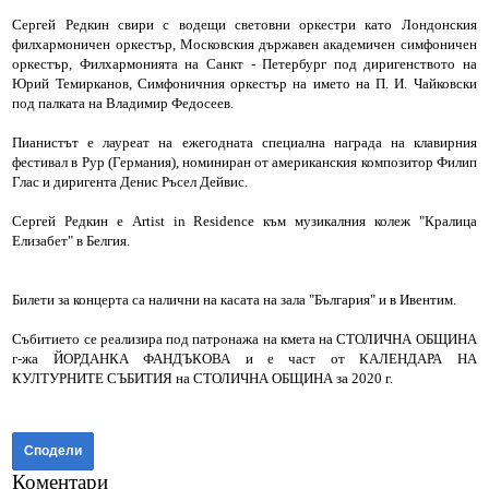
Сергей Редкин свири с водещи световни оркестри като Лондонския
филхармоничен оркестър, Московския държавен академичен симфоничен
оркестър, Филхармонията на Санкт - Петербург под диригенството на
Юрий Темирканов, Симфоничния оркестър на името на П. И. Чайковски
под палката на Владимир Федосеев.
Пианистът е лауреат на ежегодната специална награда на клавирния
фестивал в Рур (Германия), номиниран от американския композитор Филип
Глас и диригента Денис Ръсел Дейвис.
Сергей Редкин е Artist in Residence към музикалния колеж "Кралица
Елизабет" в Белгия.
Билети за концерта са налични на касата на зала "България" и в Ивентим.
Събитието се реализира под патронажа на кмета на СТОЛИЧНА ОБЩИНА
г-жа ЙОРДАНКА ФАНДЪКОВА и е част от КАЛЕНДАРА НА
КУЛТУРНИТЕ СЪБИТИЯ на СТОЛИЧНА ОБЩИНА за 2020 г.
Сподели
Коментари