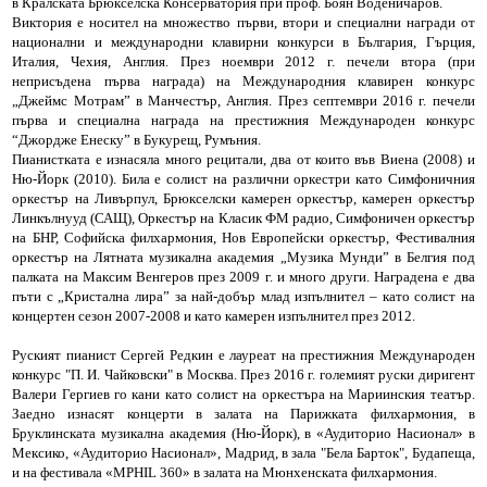
в Кралската Брюкселска Консерватория при проф. Боян Воденичаров.
Виктория е носител на множество първи, втори и специални награди от
национални и международни клавирни конкурси в България, Гърция,
Италия, Чехия, Англия. През ноември 2012 г. печели втора (при
неприсъдена първа награда) на Международния клавирен конкурс
„Джеймс Мотрам” в Манчестър, Англия. През септември 2016 г. печели
първа и специална награда на престижния Международен конкурс
“Джордже Енеску” в Букурещ, Румъния.
Пианистката е изнасяла много рецитали, два от които във Виена (2008) и
Ню-Йорк (2010). Била е солист на различни оркестри като Симфоничния
оркестър на Ливърпул, Брюкселски камерен оркестър, камерен оркестър
Линкълнууд (САЩ), Оркестър на Класик ФМ радио, Симфоничен оркестър
на БНР, Софийска филхармония, Нов Европейски оркестър, Фестивалния
оркестър на Лятната музикална академия „Музика Мунди” в Белгия под
палката на Максим Венгеров през 2009 г. и много други. Наградена е два
пъти с „Кристална лира” за най-добър млад изпълнител – като солист на
концертен сезон 2007-2008 и като камерен изпълнител през 2012.
Руският пианист Сергей Редкин е лауреат на престижния Международен
конкурс "П. И. Чайковски" в Москва. През 2016 г. големият руски диригент
Валери Гергиев го кани като солист на оркестъра на Мариинския театър.
Заедно изнасят концерти в залата на Парижката филхармония, в
Бруклинската музикална академия (Ню-Йорк), в «Аудиторио Насионал» в
Мексико, «Аудиторио Насионал», Мадрид, в зала "Бела Барток", Будапеща,
и на фестивала «MPHIL 360» в залата на Мюнхенската филхармония.