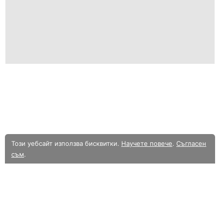
Този уебсайт използва бисквитки.
Научете повече
.
Съгласен
съм
.
В момента разглеждате олекотената мобилна версия на уебсайта.
Към
пълната версия.