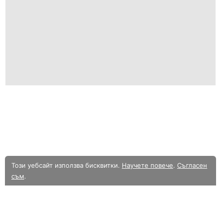
Този уебсайт използва бисквитки.
Научете повече
.
Съгласен
съм
.
В момента разглеждате олекотената мобилна версия на уебсайта.
Към
пълната версия.