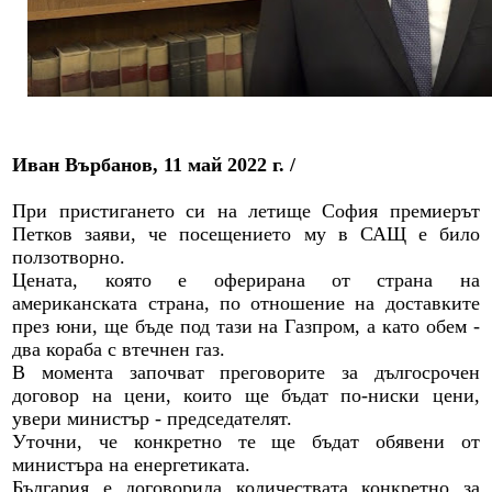
Иван Върбанов, 11 май 2022 г. /
При пристигането си на летище София премиерът
Петков заяви, че посещението му в САЩ е било
ползотворно.
Цената, която е оферирана от страна на
американската страна, по отношение на доставките
през юни, ще бъде под тази на Газпром, а като обем -
два кораба с втечнен газ.
В момента започват преговорите за дългосрочен
договор на цени, които ще бъдат по-ниски цени,
увери министър - председателят.
Уточни, че конкретно те ще бъдат обявени от
министъра на енергетиката.
България е договорила количествата конкретно за