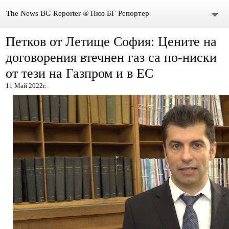
The News BG Reporter ® Нюз БГ Репортер
Петков от Летище София: Цените на
НОВИНИ
договорения втечнен газ са по-ниски
ЗА НАС
от тези на Газпром и в ЕС
11 Май 2022г.
КОНТАКТИ
ВИДЕО
DONATION
ISSN : 3033-1684
Иван Върбанов – журналист | The News BG Reporter
РЕДАКЦИОННА ПОЛИТИКА НА THE NEWS BG REPORTER