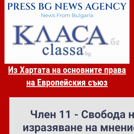
Из Хартата на основните права
на Европейския съюз