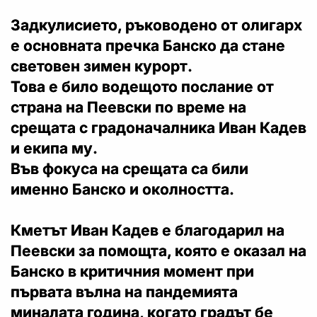
Задкулисието, ръководено от олигарх
е основната пречка Банско да стане
световен зимен курорт.
Това е било водещото послание от
страна на Пеевски по време на
срещата с градоначалника Иван Кадев
и екипа му.
Във фокуса на срещата са били
именно Банско и околността.
Кметът Иван Кадев е благодарил на
Пеевски за помощта, която е оказал на
Банско в критичния момент при
първата вълна на пандемията
миналата година, когато градът бе