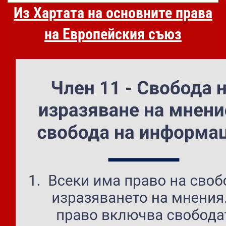
Из Хартата на основните права
на Европейския съюз