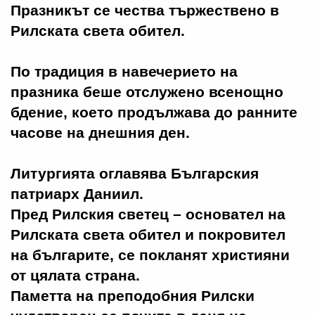
Празникът се чества тържествено в
Рилската света обител.
По традиция в навечерието на
празника беше отслужено всенощно
бдение, което продължава до ранните
часове на днешния ден.
Литургията оглавява Българския
патриарх Даниил.
Пред Рилския светец – основател на
Рилската света обител и покровител
на българите, се покланят християни
от цялата страна.
Паметта на преподобния Рилски