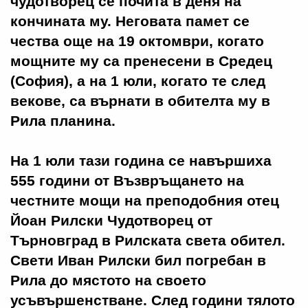
чудотворец се почита в деня на
кончината му. Неговата памет се
чества още на 19 октомври, когато
мощните му са пренесени в Средец
(София), а на 1 юли, когато те след
векове, са върнати в обителта му в
Рила планина.
На 1 юли тази година се навършиха
555 години от Възвръщането на
честните мощи на преподобния отец
Йоан Рилски Чудотворец от
Търновград в Рилската света обител.
Свети Иван Рилски бил погребан в
Рила до мястото на своето
усъвършенстване. След години тялото