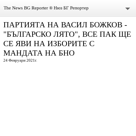
The News BG Reporter ® Нюз БГ Репортер
ПАРТИЯТА НА ВАСИЛ БОЖКОВ -
НОВИНИ
"БЪЛГАРСКО ЛЯТО", ВСЕ ПАК ЩЕ
ЗА НАС
СЕ ЯВИ НА ИЗБОРИТЕ С
МАНДАТА НА БНО
КОНТАКТИ
24 Февруари 2021г.
ВИДЕО
DONATION
ISSN : 3033-1684
Иван Върбанов – журналист | The News BG Reporter
РЕДАКЦИОННА ПОЛИТИКА НА THE NEWS BG REPORTER