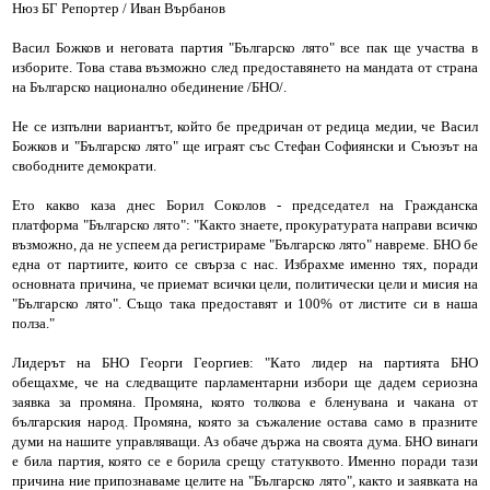
Нюз БГ Репортер / Иван Върбанов
Васил Божков и неговата партия "Българско лято" все пак ще участва в
изборите. Това става възможно след предоставянето на мандата от страна
на Българско национално обединение /БНО/.
Не се изпълни вариантът, който бе предричан от редица медии, че Васил
Божков и "Българско лято" ще играят със Стефан Софиянски и Съюзът на
свободните демократи.
Ето какво каза днес Борил Соколов - председател на Гражданска
платформа "Българско лято": "Както знаете, прокуратурата направи всичко
възможно, да не успеем да регистрираме "Българско лято" навреме. БНО бе
една от партиите, които се свърза с нас. Избрахме именно тях, поради
основната причина, че приемат всички цели, политически цели и мисия на
"Българско лято". Също така предоставят и 100% от листите си в наша
полза."
Лидерът на БНО Георги Георгиев: "Като лидер на партията БНО
обещахме, че на следващите парламентарни избори ще дадем сериозна
заявка за промяна. Промяна, която толкова е бленувана и чакана от
българския народ. Промяна, която за съжаление остава само в празните
думи на нашите управляващи. Аз обаче държа на своята дума. БНО винаги
е била партия, която се е борила срещу статуквото. Именно поради тази
причина ние припознаваме целите на "Българско лято", както и заявката на