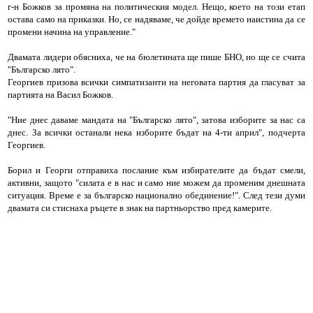
г-н Божков за промяна на политическия модел. Нещо, което на този етап
остава само на приказки. Но, се надяваме, че дойде времето наистина да се
промени начина на управление."
Двамата лидери обясниха, че на бюлетината ще пише БНО, но ще се счита
"Българско лято".
Георгиев призова всички симпатизанти на неговата партия да гласуват за
партията на Васил Божков.
"Ние днес даваме мандата на "Българско лято", затова изборите за нас са
днес. За всички останали нека изборите бъдат на 4-ти април", подчерта
Георгиев.
Борил и Георги отправиха послание към избирателите да бъдат смели,
активни, защото "силата е в нас и само ние можем да променим днешната
ситуация. Време е за българско национално обединение!". След тези думи
двамата си стиснаха ръцете в знак на партньорство пред камерите.