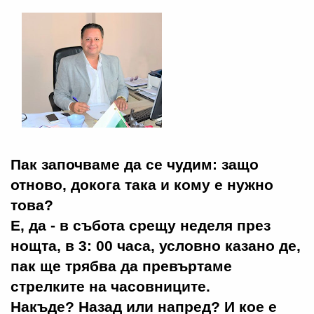
Пак започваме да се чудим: защо
отново, докога така и кому е нужно
това?
Е, да - в събота срещу неделя през
нощта, в 3: 00 часа, условно казано де,
пак ще трябва да превъртаме
стрелките на часовниците.
Накъде? Назад или напред? И кое е