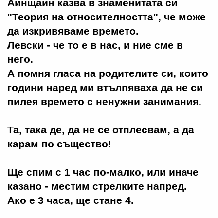
Айнщайн казва в знаменитата си
"Теория на относителността", че може
да изкривяваме времето.
Левски - че то е в нас, и ние сме в
него.
А помня гласа на родителите си, които
години наред ми втълпяваха да не си
пилея времето с ненужни занимания.
Та, така де, да не се отплесвам, а да
карам по същество!
Ще спим с 1 час по-малко, или иначе
казано - местим стрелките напред.
Ако е 3 часа, ще стане 4.