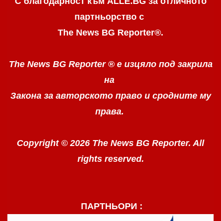
С благодарност към ALLE.BG
за отличното
партньорство с
The News BG Reporter
®
.
The News BG Reporter ®
е изцяло под закрила
на
Закона за авторското право
и сродните му
права.
Copyright © 2026 The News BG Reporter. All
rights reserved.
ПАРТНЬОРИ :