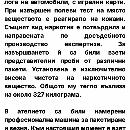
лога на автомобили, с игрални карти.
При извършен полеви тест на място
веществото е реагирало на кокаин.
Същият вид наркотик е потвърдила и
направената по досъдебното
производство експертиза. За
извършването й са били взети
представителни проби от различни
пакети. Установена е изключително
висока чистота на наркотичното
вещество. Общото му тегло възлиза
на около 327 килограма.
В ателието са били намерени
професионална машина за пакетиране
и везна. Към настоящия момент е взет