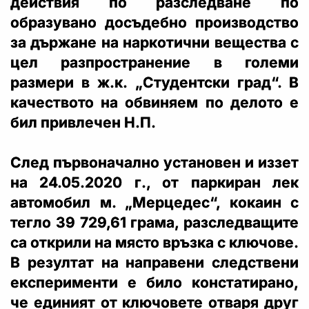
действия по разследване по
образувано досъдебно производство
за държане на наркотични вещества с
цел разпространение в големи
размери в ж.к. „Студентски град“. В
качеството на обвиняем по делото е
бил привлечен Н.П.
След първоначално установен и иззет
на 24.05.2020 г., от паркиран лек
автомобил м. „Мерцедес“, кокаин с
тегло 39 729,61 грама, разследващите
са открили на място връзка с ключове.
В резултат на направени следствени
експерименти е било констатирано,
че единият от ключовете отваря друг