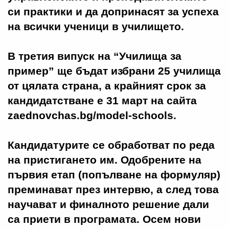
си практики и да допринасят за успеха
на всички ученици в училището.
В третия випуск на “Училища за
пример” ще бъдат избрани 25 училища
от цялата страна, а крайният срок за
кандидатстване е 31 март на сайта
zaednovchas.bg/model-schools.
Кандидатурите се обработват по реда
на пристигането им. Одобрените на
първия етап (попълване на формуляр)
преминават през интервю, а след това
научават и финалното решение дали
са приети в програмата. Осем нови