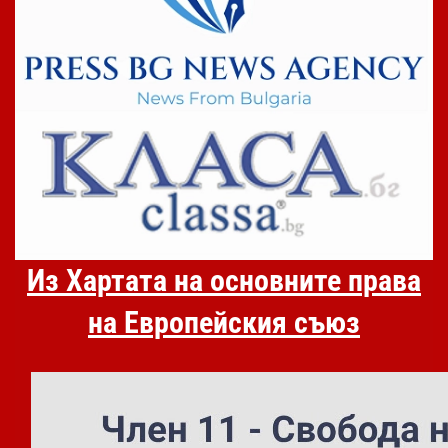
Из Хартата на основните права
на Европейския съюз