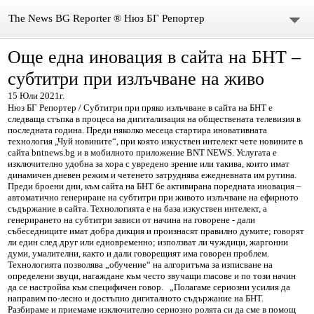
The News BG Reporter ® Нюз БГ Репортер
Още една иновация в сайта на БНТ –
НОВИНИ
субтитри при излъчване на живо
ЗА НАС
15 Юли 2021г.
Нюз БГ Репортер / Субтитри при пряко излъчване в сайта на БНТ е
следваща стъпка в процеса на дигитализация на обществената телевизия в
КОНТАКТИ
последната година. Преди няколко месеца стартира иновативната
технология „Чуй новините“, при която изкуствен интелект чете новините в
ВИДЕО
сайта bntnews.bg и в мобилното приложение BNT NEWS. Услугата е
изключително удобна за хора с увредено зрение или такива, които имат
динамичен дневен режим и четенето затруднява ежедневната им рутина.
DONATION
Преди броени дни, към сайта на БНТ бе активирана поредната иновация –
автоматично генериране на субтитри при живото излъчване на ефирното
съдържание в сайта. Технологията е на база изкуствен интелект, а
ISSN : 3033-1684
генерирането на субтитри зависи от начина на говорене - дали
събеседниците имат добра дикция и произнасят правилно думите; говорят
ли един след друг или едновременно; използват ли чуждици, жаргонни
Иван Върбанов – журналист | The News BG Reporter
думи, умалителни, както и дали говорещият има говорен проблем.
Технологията позволява „обучение“ на алгоритъма за изписване на
определени звуци, нагаждане към често звучащи гласове и по този начин
РЕДАКЦИОННА ПОЛИТИКА НА THE NEWS BG REPORTER
да се настройва към специфичен говор. „Полагаме сериозни усилия да
направим по-лесно и достъпно дигиталното съдържание на БНТ.
Разбираме и приемаме изключително сериозно ролята си да сме в помощ