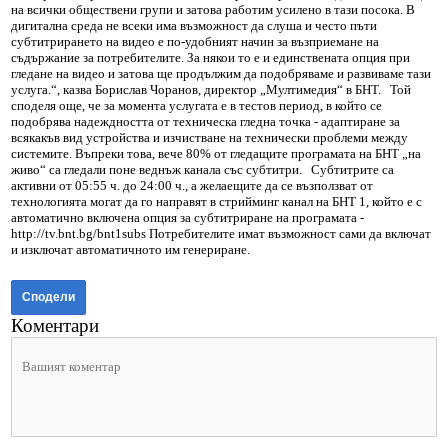
на всички обществени групи и затова работим усилено в тази посока. В
дигитална среда не всеки има възможност да слуша и често пъти
субтитрирането на видео е по-удобният начин за възприемане на
съдържание за потребителите. За някои то е и единствената опция при
гледане на видео и затова ще продължим да подобряваме и развиваме тази
услуга.“, казва Борислав Чоранов, директор „Мултимедия“ в БНТ. Той
споделя още, че за момента услугата е в тестов период, в който се
подобрява надеждността от техническа гледна точка - адаптиране за
всякакъв вид устройства и изчистване на технически проблеми между
системите. Въпреки това, вече 80% от гледащите програмата на БНТ „на
живо“ са гледали поне веднъж канала със субтитри. Субтитрите са
активни от 05:55 ч. до 24:00 ч., а желаещите да се възползват от
технологията могат да го направят в стрийминг канал на БНТ 1, който е с
автоматично включена опция за субтитриране на програмата -
http://tv.bnt.bg/bnt1subs Потребителите имат възможност сами да включат
и изключат автоматичното им генериране.
Сподели
Коментари