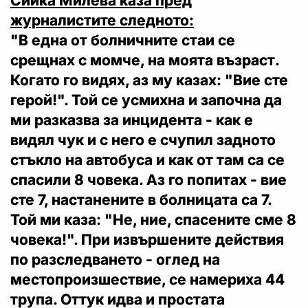
Сийка Милева каза пред
журналистите следното:
"В една от болничните стаи се
срещнах с момче, на моята възраст.
Когато го видях, аз му казах: "Вие сте
герой!". Той се усмихна и започна да
ми разказва за инцидента - как е
видял чук и с него е счупил задното
стъкло на автобуса и как от там са се
спасили 8 човека. Аз го попитах - вие
сте 7, настанените в болницата са 7.
Той ми каза: "
Не, ние, спасените сме 8
човека!".
При извършените действия
по разследването - оглед на
местопроизшествие, се намериха 44
трупа. Оттук идва и простата