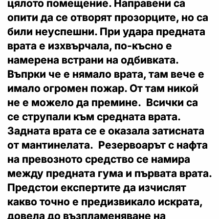
цялото помещение. Направени са
опити да се отворят прозорците, но са
били неуспешни. При удара предната
врата е изхвърчала, по-късно е
намерена встрани на одбивката.
Въпрки че е нямало врата, там вече е
имало огромен пожар. От там никой
не е можело да премине. Всички са
се струпали към средната врата.
Задната врата се е оказала затисната
от мантинелата. Резервоарът с нафта
на превозното средство се намира
между предната гума и първата врата.
Предстои експертите да изчислят
какво точно е предизвикало искрата,
довела до възпламеняване на