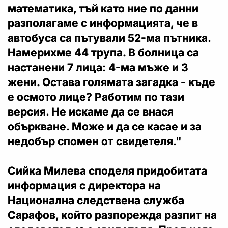
математика, тъй като ние по данни
разполагаме с информацията, че в
автобуса са пътували 52-ма пътника.
Намерихме 44 трупа.
В болница са
настанени 7 лица: 4-ма мъже и 3
жени.
Остава голямата загадка - къде
е осмото лице?
Работим по тази
версия. Не искаме да се внася
объркване. Може и да се касае и за
недобър спомен от свидетеля."
Сийка Милева споделя придобитата
информация с директора на
Национална следствена служба
Сарафов, който разпорежда разпит на