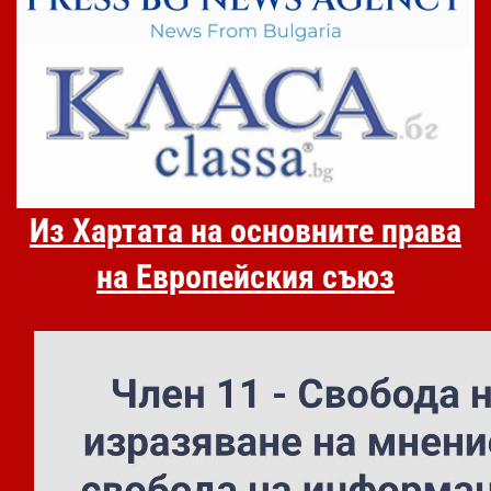
Из Хартата на основните права
на Европейския съюз