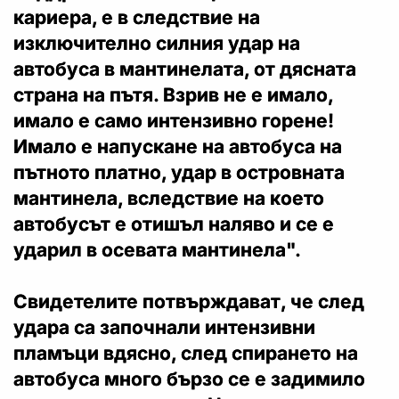
кариера, е в следствие на
изключително силния удар на
автобуса в мантинелата, от дясната
страна на пътя.
Взрив не е имало,
имало е само интензивно горене!
Имало е напускане на автобуса на
пътното платно, удар в островната
мантинела, вследствие на което
автобусът е отишъл наляво и се е
ударил в осевата мантинела".
Свидетелите потвърждават, че след
удара са започнали интензивни
пламъци вдясно, след спирането на
автобуса много бързо се е задимило