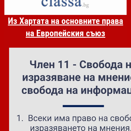
Из Хартата на основните права
на Европейския съюз