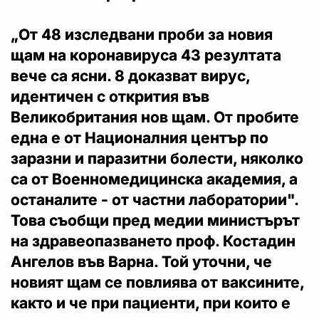
„От 48 изследвани проби за новия
щам на коронавируса 43 резултата
вече са ясни. 8 доказват вирус,
идентичен с открития във
Великобритания нов щам. От пробите
една е от Националния център по
заразни и паразитни болести, няколко
са от Военномедицинска академия, а
останалите - от частни лаборатории".
Това съобщи пред медии министърът
на здравеопазването проф. Костадин
Ангелов във Варна. Той уточни, че
новият щам се повлиява от ваксините,
както и че при пациенти, при които е