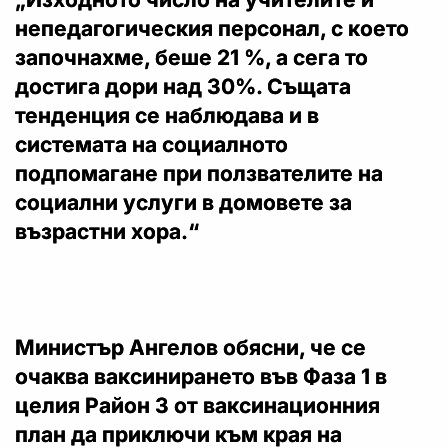
непедагогическия персонал, с което
започнахме, беше 21 %, а сега то
достига дори над 30%. Същата
тенденция се наблюдава и в
системата на социалното
подпомагане при ползвателите на
социални услуги в домовете за
възрастни хора.“
Министър Ангелов обясни, че се
очаква ваксинирането във Фаза 1 в
целия Район 3 от ваксинационния
план да приключи към края на