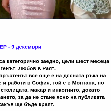
Р - 9 декември
са категорично заедно, цели шест месеца
ргенът: Любов в Рая".
 пръстенът все още е на дясната ръка на
е и работи в София, той е в Монтана, но
 столицата, макар и инкогнито, докато
нето, за да не стане ясно на публиката
акъв ще бъде краят.