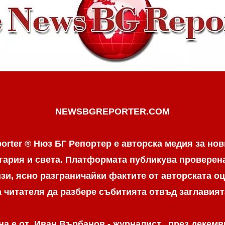
NEWSBGREPORTER.COM
orter ® Нюз БГ Репортер е авторска медия за нов
гария и света. Платформата публикува провере
и, ясно разграничaйки фактите от авторската оц
а читателя да разбере събитията отвъд заглавият
а е от Иван Върбанов - журналист, през декемвр