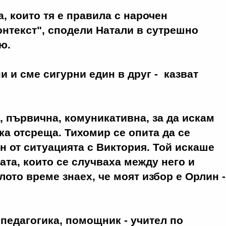
, които тя е правила с нарочен
онтекст", сподели Натали в сутрешно
ю.
и и сме сигурни един в друг - казват
.
, първична, комуникативна, за да искам
ка отсреща. Тихомир се опита да се
н от ситуацията с Виктория. Той искаше
щата, които се случваха между него и
лото време знаех, че моят избор е Орлин -
 педагогика, помощник - учител по