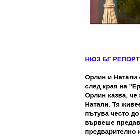
НЮЗ БГ РЕПОРТЕ
Орлин и Натали 
след края на "Е
Орлин казва, че
Натали. Тя живе
пътува често до
вървеше предава
предварително к