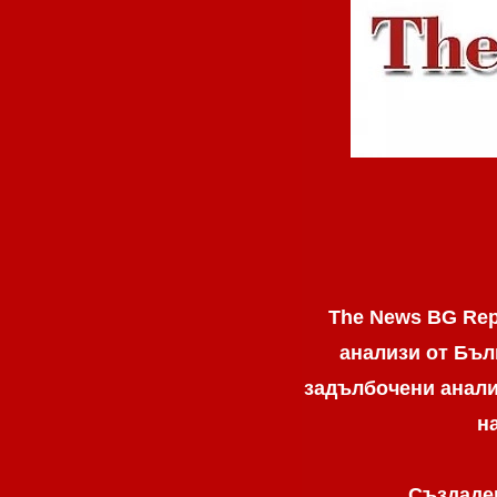
The News BG Rep
анализи от Бъл
задълбочени анализ
н
Създаден