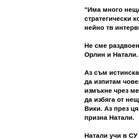
"Има много неща
стратегически к
нейно тв интерв
Не сме раздвоен
Орлин и Натали
Аз съм истинска
да изпитам чове
измъкне чрез ме
да избяга от не
Вики. Аз през ця
призна Натали.
Натали учи в СУ