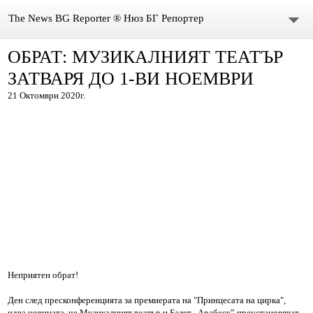
The News BG Reporter ® Нюз БГ Репортер
ОБРАТ: МУЗИКАЛНИЯТ ТЕАТЪР
НОВИНИ
ЗАТВАРЯ ДО 1-ВИ НОЕМВРИ
ЗА НАС
21 Октомври 2020г.
КОНТАКТИ
ВИДЕО
DONATION
ISSN : 3033-1684
Иван Върбанов – журналист | The News BG Reporter
Неприятен обрат!
РЕДАКЦИОННА ПОЛИТИКА НА THE NEWS BG REPORTER
Ден след пресконференцията за премиерата на "Принцесата на цирка",
идва новината, че Музикалният театър и Балет „Арабеск” преустановяват