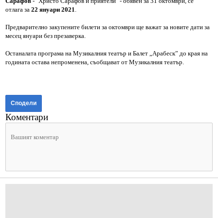
Сарафов
- "Христо Сарафов и приятели" - обявен за 31 октомври, се
отлага за
22 януари 2021
.
Предварително закупените билети за октомври ще важат за новите дати за
месец януари без презаверка.
Останалата програма на Музикалния театър и Балет „Арабеск” до края на
годината остава непроменена, съобщават от Музикалния театър.
Сподели
Коментари