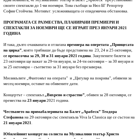
своите спектакли до 1-ви ноември. Това съобщи за Нюз БГ Репортер
София Стойчева. Мотивът: усложняващата се епидемична обстановка.
ПРОГРАМАТА СЕ РАЗМЕСТВА, ПЛАНИРАНИ ПРЕМИЕРИ И
СПЕКТАКЛИ ЗА НОЕМВРИ ЩЕ СЕ ИГРАЯТ ПРЕЗ ЯНУАРИ 2021
ГОДИНА
И така, дълго очакваната и отлагана
премиера на оперетата „Принцесата
на цирка”
, която трябваше да бъде представена на 23, 24 и 25 октомври,
се пренасочва за 29, 30 и 31 януари 2021 година
. Закупените билети за
23 октомври ще важат за 29-ти януари, за 24-ти октомври – за 30 януари и
за 25 октомври – съответно за 31 януари без презаверка.
Мюзикълите „Фантомът на операта” и „Цигулар на покрива”, обявени за
месец ноември, остават на обявените дати.
Концертът – спектакъл
„Вихрено и страстно”
, обявен за 28 октомври, се
премества на
23 януари
2021 година.
Честването на примабалерината на Балет „Арабеск” Теодора
Стефанова
на 29 октомври със спектакъла Viva la Classica ще се състои на
21 януари 2021
.
Юбилейният концерт на солиста на Музикалния театър Христо