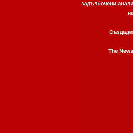
задълбочени анализ
н
Създаден
The News