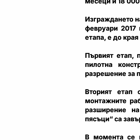
месеци и 18 000
Изграждането н
февруари 2017 
етапа, е до края 
Първият етап,
пилотна конс
разрешение за п
Вторият етап 
монтажните раб
разширение на
пясъци“ са зав
В момента се 