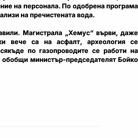
ение на персонала. По одобрена програма
ализи на пречистената вода.
авили. Магистрала „Хемус“ върви, даже
ки вече са на асфалт, археология се
всякъде по газопроводите се работи на
, обобщи министър-председателят Бойко