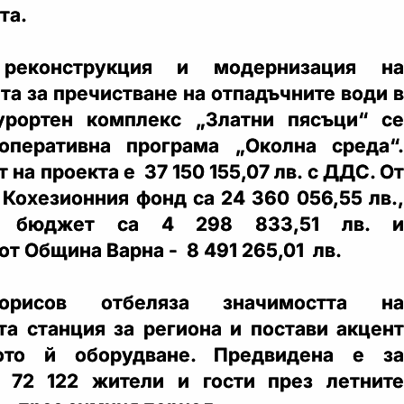
та.
реконструкция и модернизация на
та за пречистване на отпадъчните води в
урортен комплекс „Златни пясъци“ се
оперативна програма „Околна среда“.
 на проекта е 37 150 155,07 лв. с ДДС. От
 Кохезионния фонд са 24 360 056,55 лв.,
я бюджет са 4 298 833,51 лв. и
т Община Варна - 8 491 265,01 лв.
орисов отбеляза значимостта на
та станция за региона и постави акцент
ото й оборудване. Предвидена е за
т 72 122 жители и гости през летните