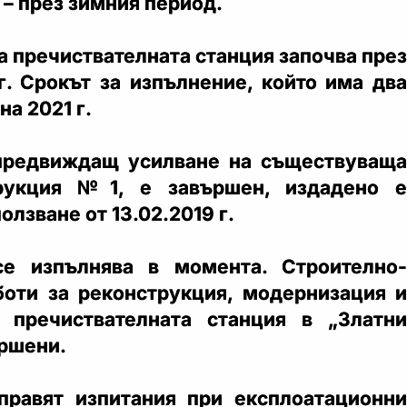
 – през зимния период.
а пречиствателната станция започва през
г. Срокът за изпълнение, който има два
на 2021 г.
 предвиждащ усилване на съществуваща
трукция №1, е завършен, издадено е
олзване от 13.02.2019 г.
се изпълнява в момента. Строително-
оти за реконструкция, модернизация и
 пречиствателната станция в „Златни
ършени.
правят изпитания при експлоатационни