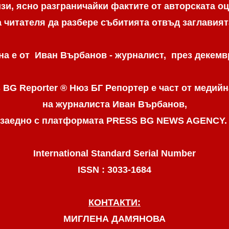
и, ясно разграничaйки фактите от авторската оц
а читателя да разбере събитията отвъд заглавият
а е от Иван Върбанов - журналист, през декемвр
 BG Reporter ® Нюз БГ Репортер
е част от медийн
на журналиста Иван Върбанов,
заедно с платформата PRESS BG NEWS AGENCY
International Standard Serial Number
ISSN : 3033-1684
КОНТАКТИ:
МИГЛЕНА ДАМЯНОВА