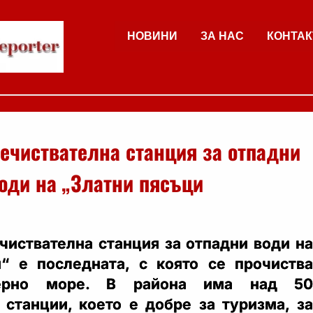
НОВИНИ
ЗА НАС
КОНТАК
ечиствателна станция за отпадни
оди на „Златни пясъци
чиствателна станция за отпадни води на
“ е последната, с която се прочиства
ерно море. В района има над 50
 станции, което е добре за туризма, за