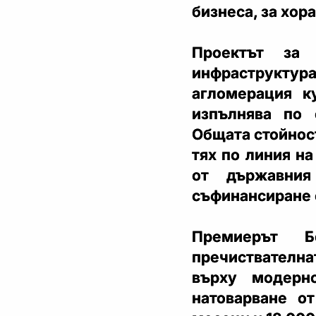
бизнеса, за хора
Проектът за 
инфраструктура
агломерация к
изпълнява по 
Общата стойност
тях по линия на
от държавни
съфинансиране о
Премиерът Б
пречиствателна
върху модерн
натоварване о