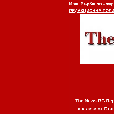
Иван Върбанов – журн
РЕДАКЦИОННА ПОЛИ
The News BG Rep
анализи от Бъл