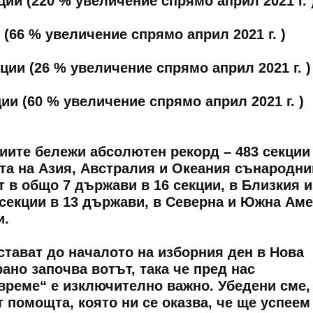
 (220 % увеличение спрямо април 2021 г. 
6 % увеличение спрямо април 2021 г. )
 (26 % увеличение спрямо април 2021 г. )
(60 % увеличение спрямо април 2021 г. )
иите бележи абсолютен рекорд – 483 секции 
та на Азия, Австралия и Океания сънародни
т в общо 7 държави в 16 секции, в Близкия и
 секции в 13 държави, в Северна и Южна Ам
и.
стават до началото на изборния ден в Нова
ано започва вотът, така че пред нас
време“ е изключително важно. Убедени сме,
т помощта, която ни се оказва, че ще успеем