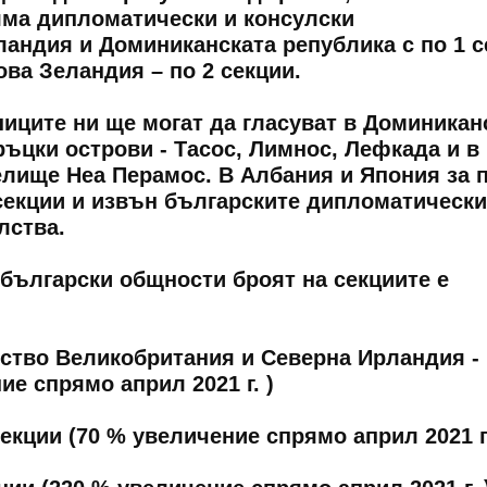
яма дипломатически и консулски
ландия и Доминиканската република с по 1 с
ва Зеландия – по 2 секции.
иците ни ще могат да гласуват в Доминикан
ръцки острови - Тасос, Лимнос, Лефкада и в
елище Неа Перамос. В Албания и Япония за 
секции и извън българските дипломатически
лства.
български общности броят на секциите е
о Великобритания и Северна Ирландия - 
ие спрямо април 2021 г. )
ии (70 % увеличение спрямо април 2021 г.