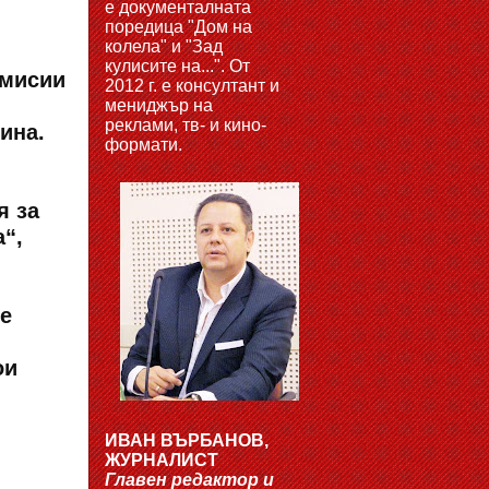
е документалната
поредица "Дом на
колела" и "Зад
кулисите на...". От
омисии
2012 г. е консултант и
мениджър на
реклами, тв- и кино-
ина.
формати.
я за
“,
е
ои
ИВАН ВЪРБАНОВ,
ЖУРНАЛИСТ
Главен редактор и