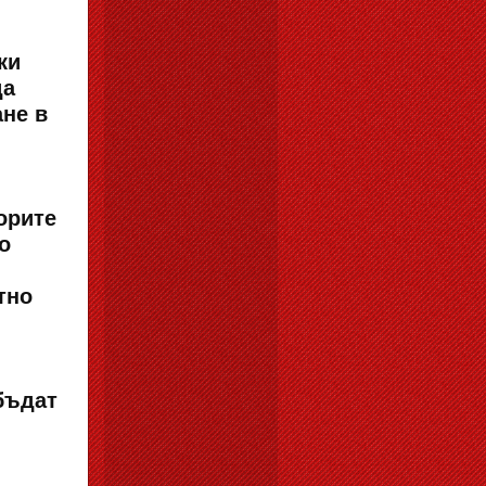
ки
да
ане в
орите
о
тно
бъдат