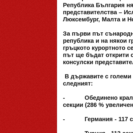
Република България н
представителства – Ис
Люксембург, Малта и Но
За първи път сънародн
република и на някои г
гръцкото курортното с
път ще бъдат открити 
консулски представите
В държавите с големи 
следният:
- Обединено кралств
секции (286 % увеличен
- Германия - 117 секц