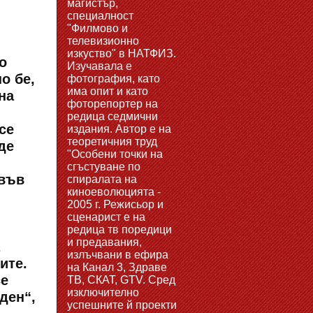
магистър,
специалност
"Филмово и
телевизионно
изкуство" в НАТФИЗ.
о
Изучавала е
о бе,
фотография, като
има опит и като
на
фоторепортер на
редица седмични
се
издания. Автор е на
теоретичния труд
де
"Особени точки на
сгъстуване по
 във
спиралата на
киноеволюцията -
2005 г. Режисьор и
сценарист е на
редица тв поредици
и предавания,
излъчвани в ефира
ите.
на Канал 3, Здраве
се
ТВ, СКАТ, GTV. Сред
изключително
ден“,
успешните й проекти