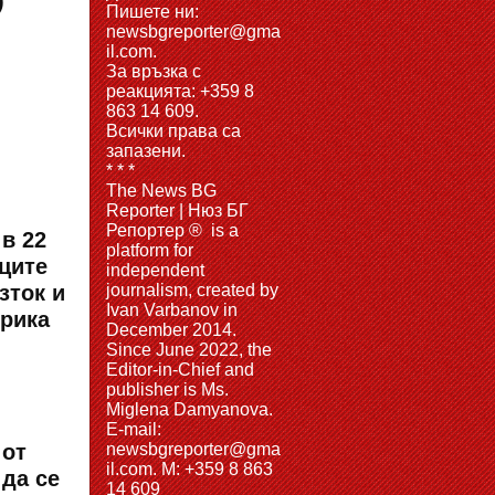
)
Пишете ни:
newsbgreporter@gma
il.com.
За връзка с
реакцията: +359 8
863 14 609.
Всички права са
запазени.
* * *
The News BG
Reporter | Нюз БГ
Репортер ® is a
в 22
platform for
ците
independent
зток и
journalism, created by
Ivan Varbanov in
ерика
December 2014.
Since June 2022, the
Editor-in-Chief and
publisher is Ms.
Miglena Damyanova.
Е-mail:
 от
newsbgreporter@gma
il.com. M: +359 8 863
 да се
14 609