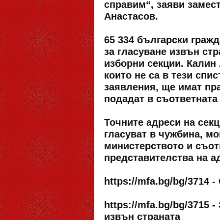
справим“, заяви замес
Анастасов.
65 334 български граж
за гласуване извън ст
изборни секции. Калин
които не са в тези спи
заявления, ще имат пра
подадат в съответната
Точните адреси на сек
гласуват в чужбина, м
министерството и съот
представителства на а
https://mfa.bg/bg/3714 
https://mfa.bg/bg/3715
извън страната