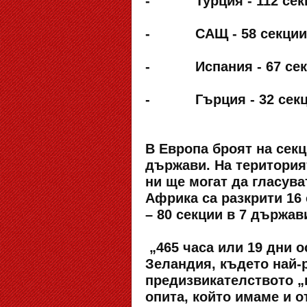
- Турция - 112 секции
- САЩ - 58 секции (6
- Испания - 67 секции
- Гърция - 32 секции 
В Европа броят на секц
държави. На територия
ни ще могат да гласува
Африка са разкрити 16
– 80 секции в 7 държав
„465 часа или 19 дни о
Зеландия, където най-р
предизвикателството „
опита, който имаме и о