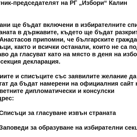
тник-председателят на РГ „Избори“ Калин
дани ще бъдат включени в избирателните сп
раната в държавите, където ще бъдат разкри
 Анастасов припомни, че българските гражда
съци, както и всички останали, които не са п
во да гласуват като на място в деня на изб
 секция декларация.
циите и списъците със заявилите желание да
огат да бъдат намерени на официалния сайт 
ветните дипломатически и консулски
дрес:
- Списъци за гласуване извън страната
 - Заповеди за образуване на избирателни сек