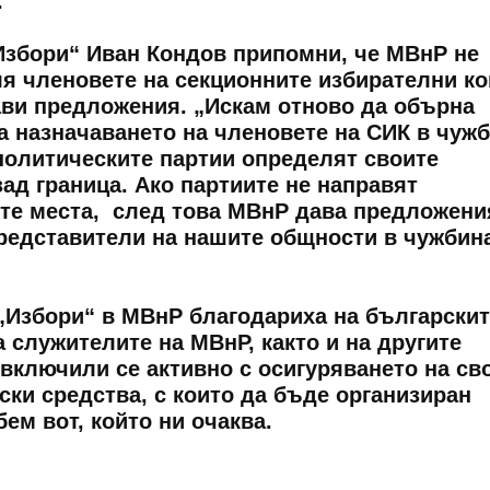
.
Избори“ Иван Кондов припомни, че МВнР не
ля членовете на секционните избирателни к
рави предложения. „Искам отново да обърна
а назначаването на членовете на СИК в чужб
политическите партии определят своите
ад граница. Ако партиите не направят
те места, след това МВнР дава предложени
редставители на нашите общности в чужбина
„Избори“ в МВнР благодариха на българскит
 служителите на МВнР, както и на другите
 включили се активно с осигуряването на св
ски средства, с които да бъде организиран
ем вот, който ни очаква.