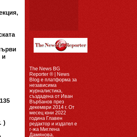
екция,
ската
първи
 и
The News BG
Reporter ® | News
Blog e платформа за
независима
журналистика,
създадена от Иван
135
Върбанов през
декември 2014 г. От
месец юни 2022
година Главен
 )
редактор и издател е
г-жа Миглена
Дамянова.