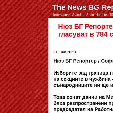
The News BG Rep
International Standard Serial Number - 
Нюз БГ Репорте
гласуват в 784 
21 Юни 2021г.
Нюз БГ Репортер / Софи
Изборите зад граница н
на секциите в чужбина 
сънародниците ни ще и
Това сочат данни на М
бяха разпространени п
председател на Работн