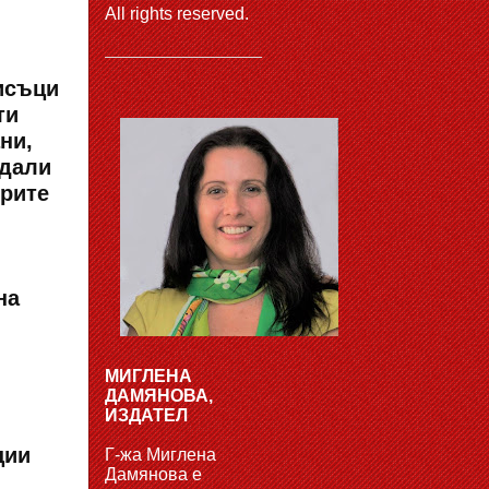
All rights reserved.
исъци
ти
ни,
одали
орите
на
МИГЛЕНА
ДАМЯНОВА,
ИЗДАТЕЛ
ции
Г-жа Миглена
Дамянова е