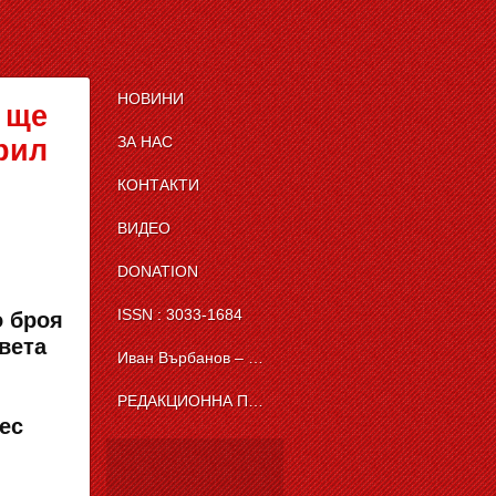
НОВИНИ
 ще
ЗА НАС
рил
КОНТАКТИ
ВИДЕО
DONATION
ISSN : 3033-1684
о броя
света
Иван Върбанов – журналист | The News BG Reporter
РЕДАКЦИОННА ПОЛИТИКА НА THE NEWS BG REPORTER
ес