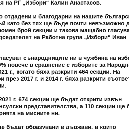
я на РГ „Избори“ Калин Анастасов.
 отдадени и благодарни на нашите българс
ъй като без тях ще бъде почти невъзможно 
ромен брой секции и такова мащабно гласув
дседателят на Работна група „Избори“ Иван
гласуват сънародниците ни в чужбина на изб
 69% повече в сравнение с изборите за Народн
1 г., когато бяха разкрити 464 секции. На
 през 2017 г. и 2014 г. бяха разкрити съотве
ии.
2021 г. 674 секции ще бъдат открити извън
нсулски представителства, а 110 секции ще 
рията на мисиите ни.
ще бъдат образувани в държави, в които