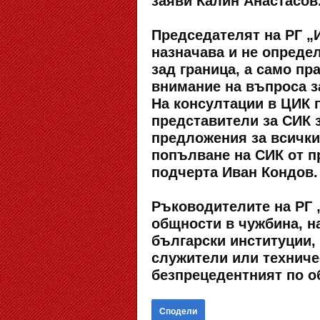
заяви Калин Анастасов
Председателят на РГ „
назначава и не опреде
зад граница, а само п
внимание на въпроса з
На консултации в ЦИК 
представители за СИК з
предложения за всички
попълване на СИК от п
подчерта Иван Кондов.
Ръководителите на РГ 
общности в чужбина, на
български институции,
служители или техниче
безпрецедентният по об
Сподели