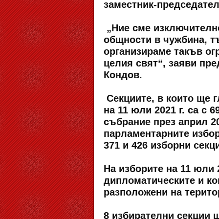
заместник-председател
„Ние сме изключително
общности в чужбина, т
организираме такъв ог
целия свят“, заяви пре
Кондов.
Секциите, в които ще 
на 11 юли 2021 г. са с
събрание през април 202
парламентарните избори
371 и 426 изборни секц
На изборите на 11 юли 
дипломатическите и ко
разположени на терито
8 избирателни секции 