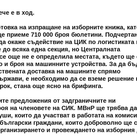
че е в ход.
товка на изпращане на изборните книжа, кат
е приеме 710 000 броя бюлетини. Подчертан
да окаже съдействие на ЦИК по логистиката 
 до всяка една секция, но Централната
се още не е определила местата, където ще 
о и броя на машинните устройства. За да бъ
ствената доставка на машините спрямо
ържави, е необходимо да се вземе решение
рок, стана още ясно на брифинга.
ите предложения от задграничните ни
роя на членовете на СИК. МВнР ще трябва да
ши, които да участват в работата на комиси
 български граждани, които доброволно ще 
организирането и провеждането на изборния 