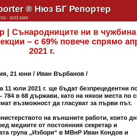
orter ® Нюз БГ Репортер
ISSN : 3033-1684
р | Сънародниците ни в чужбина
секции – с 69% повече спрямо ап
2021 г.
я, 21 юни / Иван Върбанов /
а 11 юли 2021 г. ще бъдат безпрецедентни п
– 784 в 68 държави, като на някои места по 
мат възможност да гласуват за първи път.
инистерството на външните работи, които дн
ред медиите от постоянния секретар и
ата група „Избори“ в МВнР Иван Кондов и