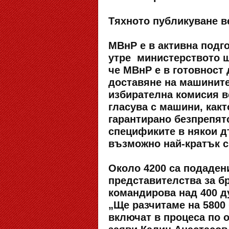
Тяхното публикуване ве
МВнР е в активна подго
утре министерството щ
че МВнР е в готовност 
доставяне на машините
избирателна комисия в
гласува с машини, какт
гарантирано безпрепят
спецификите в някои д
възможно най-кратък с
Около 4200 са подаден
представителства за б
командирова над 400 ду
„Ще разчитаме на 5800
включат в процеса по 