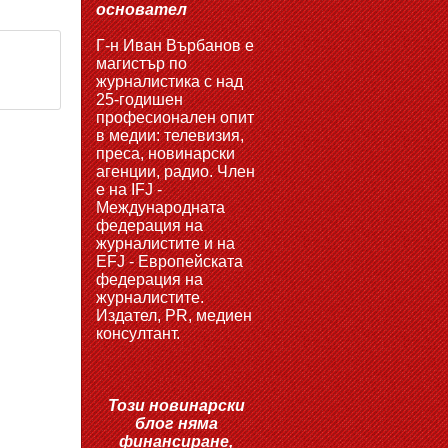
основател
Г-н Иван Върбанов е
магистър по
журналистика с над
25-годишен
професионален опит
в медии: телевизия,
преса, новинарски
агенции, радио. Член
е на IFJ -
Международната
федерация на
журналистите и на
EFJ - Европейската
федерация на
журналистите.
Издател, PR, медиен
консултант.
Този новинарски
блог няма
финансиране,