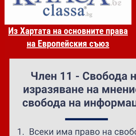
Из Хартата на основните права
на Европейския съюз