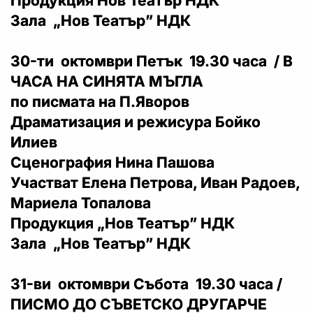
Продукция Нов Театър НДК
Зала „Нов Театър” НДК
30-ти октомври Петък 19.30 часа / В
ЧАСА НА СИНЯТА МЪГЛА
по писмата на П.Яворов
Драматизация и режисура Бойко
Илиев
Сценография Нина Пашова
Участват Елена Петрова, Иван Радоев,
Мариела Топалова
Продукция „Нов Театър” НДК
Зала „Нов Театър” НДК
31-ви октомври Събота 19.30 часа /
ПИСМО ДО СЪВЕТСКО ДРУГАРЧЕ