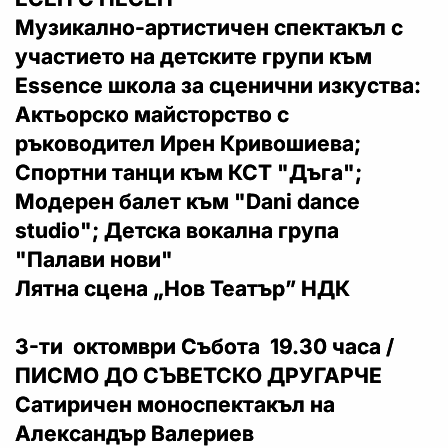
Музикално-артистичен спектакъл с
участието на детските групи към
Essence школа за сценични изкуства:
Актьорско майсторство с
ръководител Ирен Кривошиева;
Спортни танци към КСТ "Дъга";
Модерен балет към "Dani dance
studio"; Детска вокална група
"Палави нови"
Лятна сцена „Нов Театър” НДК
3-ти октомври Събота 19.30 часа /
ПИСМО ДО СЪВЕТСКО ДРУГАРЧЕ
Сатиричен моноспектакъл на
Александър Валериев