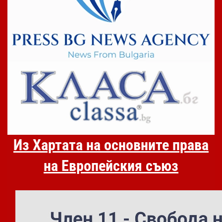
Из Хартата на основните права
на Европейския съюз