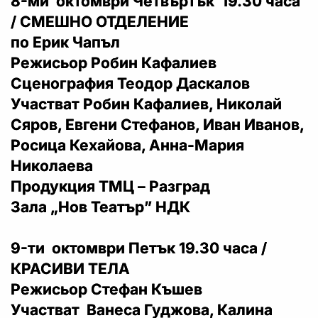
8-ми октомври Четвъртък 19.30 часа
/ СМЕШНО ОТДЕЛЕНИЕ
по Ерик Чапъл
Режисьор Робин Кафалиев
Сценография Теодор Даскалов
Участват Робин Кафалиев, Николай
Сяров, Евгени Стефанов, Иван Иванов,
Росица Кехайова, Анна-Мария
Николаева
Продукция ТМЦ – Разград
Зала „Нов Театър” НДК
9-ти октомври Петък 19.30 часа /
КРАСИВИ ТЕЛА
Режисьор Стефан Къшев
Участват Ванеса Гуджова, Калина