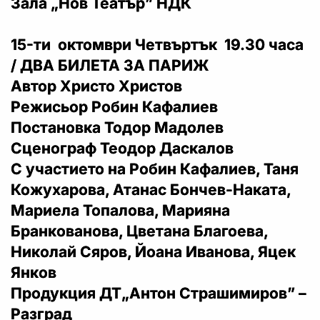
Зала „Нов Театър” НДК
15-ти октомври Четвъртък 19.30 часа
/ ДВА БИЛЕТА ЗА ПАРИЖ
Автор Христо Христов
Режисьор Робин Кафалиев
Постановка Тодор Мадолев
Сценограф Теодор Даскалов
С участието на Робин Кафалиев, Таня
Кожухарова, Атанас Бончев-Наката,
Мариела Топалова, Марияна
Бранкованова, Цветана Благоева,
Николай Сяров, Йоана Иванова, Яцек
Янков
Продукция ДТ„Антон Страшимиров” –
Разград