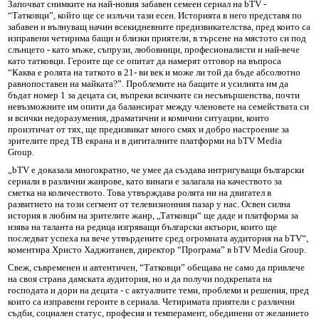
Започват снимките на най-новия забавен семеен сериал на bTV -
“Татковци”, който ще се излъчи тази есен. Историята в него представя по
забавен и вълнуващ начин всекидневните предизвикателства, пред които са
изправени четирима бащи и близки приятели, в търсене на мястото си под
слънцето - като мъже, съпрузи, любовници, професионалисти и най-вече
като татковци. Героите ще се опитат да намерят отговор на въпроса
“Каква е ролята на таткото в 21- ви век и може ли той да бъде абсолютно
равнопоставен на майката?”. Проблемите на бащите и усилията им да
бъдат номер 1 за децата си, въпреки всичките си несъвършенства, почти
невъзможните им опити да балансират между членовете на семействата си
и всички недоразумения, драматични и комични ситуации, които
произтичат от тях, ще предизвикат много смях и добро настроение за
зрителите пред ТВ екрана и в дигиталните платформи на bTV Media
Group.
„bTV е доказала многократно, че умее да създава интригуващи български
сериали в различни жанрове, като винаги е залагала на качеството за
сметка на количеството. Това утвърждава ролята ни на двигател в
развитието на този сегмент от телевизионния пазар у нас. Освен силна
история в любим на зрителите жанр, „Татковци“ ще даде и платформа за
изява на таланта на редица изгряващи български актьори, които ще
последват успеха на вече утвърдените сред огромната аудитория на bTV“,
коментира Христо Хаджитанев, директор “Програма” в bTV Media Group.
Свеж, съвременен и автентичен, “Татковци” обещава не само да привлече
на своя страна дамската аудитория, но и да получи подкрепата на
господата и дори на децата - с актуалните теми, проблеми и решения, пред
които са изправени героите в сериала. Четиримата приятели с различни
съдби, социален статус, професия и темперамент, обединени от желанието