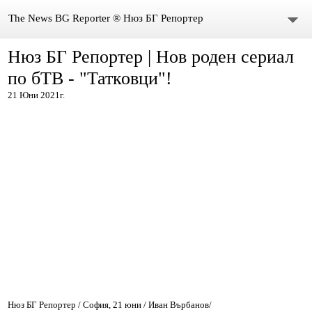
The News BG Reporter ® Нюз БГ Репортер
Нюз БГ Репортер | Нов роден сериал
НОВИНИ
по бТВ - "Татковци"!
ЗА НАС
21 Юни 2021г.
КОНТАКТИ
ВИДЕО
DONATION
ISSN : 3033-1684
Иван Върбанов – журналист | The News BG Reporter
РЕДАКЦИОННА ПОЛИТИКА НА THE NEWS BG REPORTER
Нюз БГ Репортер / София, 21 юни / Иван Върбанов/