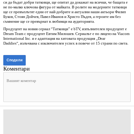
си да бъдат добри татковци, ще опитат да докажат на всички, че бащата е
не по-малко ключова фигура от майката. В ролите на модерните татковци
ще се превъплътят едни от най-добрите и актуални наши актьори Филип
Буков, Стоян Дойчев, Павел Иванов и Христо Пъдев, а героите им без
съмнение ще се превърнат в любимци на аудиторията.
Продуцент на новия сериал “Татковци” е bTV, изпълнителен продуцент е
Dream Team с продуцент Евтим Милошев. Сериалът е по лиценз на Viacom
International Inc. и е адаптация на хитовата продукция „Dear
Daddies“, излъчвана с изключителен успех в повече от 15 страни по света.
Сподели
Коментари