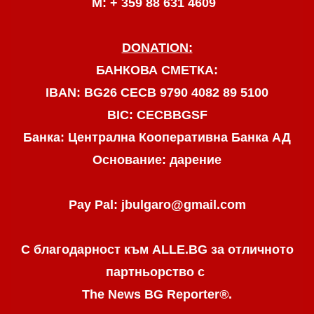
М: + 359 88 631 4609
DONATION:
БАНКОВА СМЕТКА:
IBAN: BG26 CECB 9790 4082 89 5100
BIC: CECBBGSF
Банка: Централна Кооперативна Банка АД
Основание: дарение
Pay Pal: jbulgaro@gmail.com
С благодарност към ALLE.BG
за отличното
партньорство с
The News BG Reporter
®
.