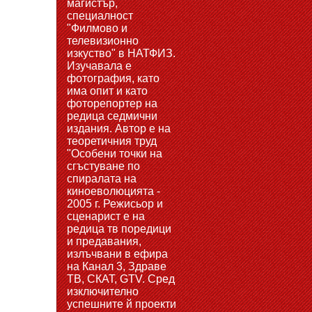
магистър,
специалност
"Филмово и
телевизионно
изкуство" в НАТФИЗ.
Изучавала е
фотография, като
има опит и като
фоторепортер на
редица седмични
издания. Автор е на
теоретичния труд
"Особени точки на
сгъстуване по
спиралата на
киноеволюцията -
2005 г. Режисьор и
сценарист е на
редица тв поредици
и предавания,
излъчвани в ефира
на Канал 3, Здраве
ТВ, СКАТ, GTV. Сред
изключително
успешните й проекти