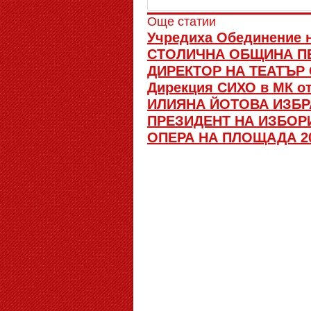
Още статии
Учредиха Обединение 
СТОЛИЧНА ОБЩИНА П
ДИРЕКТОР НА ТЕАТЪР
Дирекция СИХО в МК от
ИЛИЯНА ЙОТОВА ИЗБРА
ПРЕЗИДЕНТ НА ИЗБОР
ОПЕРА НА ПЛОЩАДА 2