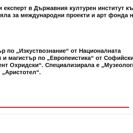
 експерт в Държавния културен институт к
ряла за международни проекти и арт фонда 
ър по „Изкуствознание“ от Националната
 и магистър по „Европеистика“ от Софийск
ент Охридски“. Специализирала е „Музеолог
 „Аристотел“.