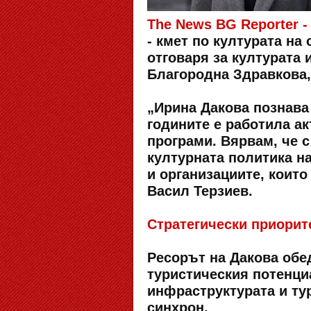
The News BG Reporter
- кмет по културата на
отговаря за културата 
Благородна Здравкова,
„Ирина Дакова познава
годините е работила а
програми. Вярвам, че с
културната политика н
и организациите, коит
Васил Терзиев.
Стратегически приорит
Ресорът на Дакова обе
туристическия потенци
инфраструктурата и тур
синхрон.