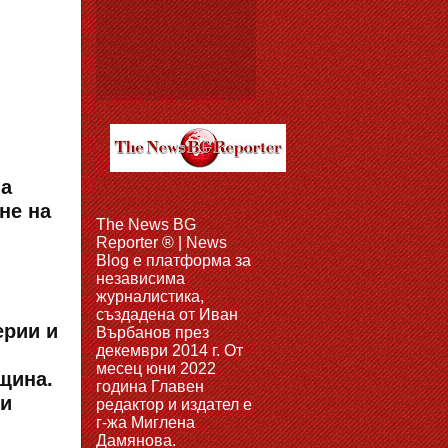
на
не на
The News BG
Reporter ® | News
Blog e платформа за
независима
журналистика,
създадена от Иван
ерии и
Върбанов през
декември 2014 г. От
месец юни 2022
бщина.
година Главен
 и
редактор и издател е
г-жа Миглена
Дамянова.