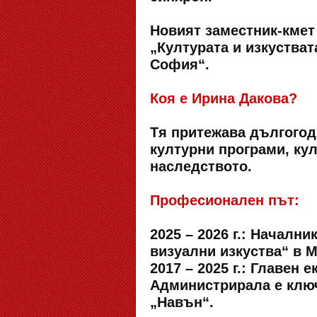
Новият заместник-кмет
„Културата и изкустват
София“.
Коя е Ирина Дакова?
Тя притежава дългогод
културни програми, ку
наследството.
Професионален път:
2025 – 2026 г.: Началн
визуални изкуства“ в М
2017 – 2025 г.: Главен
Администрирала е ключ
„Навън“.