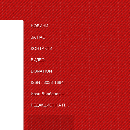
НОВИНИ
ЗА НАС
КОНТАКТИ
ВИДЕО
DONATION
ISSN : 3033-1684
Иван Върбанов – журналист | The News BG Reporter
РЕДАКЦИОННА ПОЛИТИКА НА THE NEWS BG REPORTER