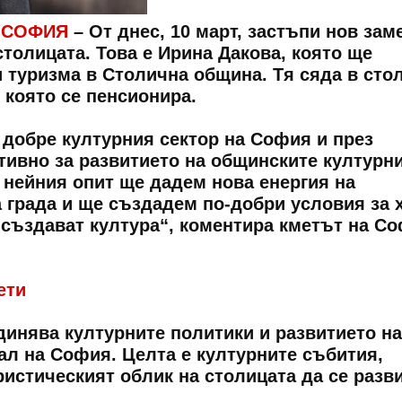
 - СОФИЯ
– От днес, 10 март, застъпи нов зам
 столицата. Това е Ирина Дакова, която ще
и туризма в Столична община. Тя сяда в сто
 която се пенсионира.
 добре културния сектор на София и през
ктивно за развитието на общинските културн
 нейния опит ще дадем нова енергия на
а града и ще създадем по-добри условия за 
о създават култура“, коментира кметът на С
ети
динява културните политики и развитието на
ал на София. Целта е културните събития,
истическият облик на столицата да се разв