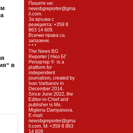
Пишете ни:
ъм
newsbgreporter@gma
il.com.
на
За връзка с
реакцията: +359 8
863 14 609.
Всички права са
запазени.
* * *
The News BG
Reporter | Нюз БГ
ия
Репортер ® is a
ия“ в
platform for
independent
journalism, created by
Ivan Varbanov in
December 2014.
Since June 2022, the
Editor-in-Chief and
publisher is Ms.
Miglena Damyanova.
Е-mail:
newsbgreporter@gma
il.com. M: +359 8 863
14 609