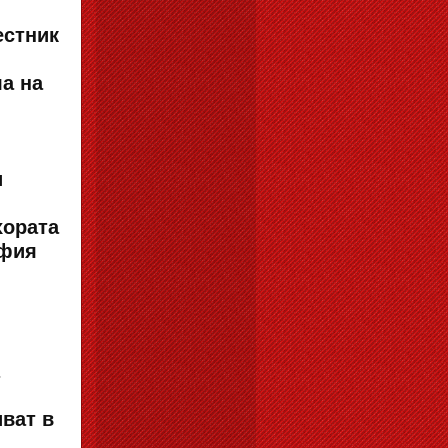
естник
ла на
и
хората
офия
иват в