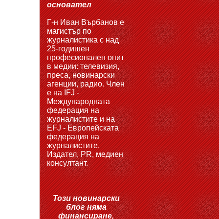
основател
Г-н Иван Върбанов е
магистър по
журналистика с над
25-годишен
професионален опит
в медии: телевизия,
преса, новинарски
агенции, радио. Член
е на IFJ -
Международната
федерация на
журналистите и на
EFJ - Европейската
федерация на
журналистите.
Издател, PR, медиен
консултант.
Този новинарски
блог няма
финансиране,