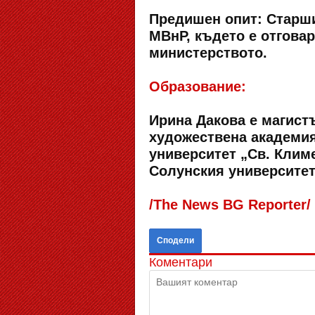
Предишен опит: Старши
МВнР, където е отгова
министерството.
Образование:
Ирина Дакова е магист
художествена академия
университет „Св. Клим
Солунския университет
/The News BG Reporter/
Сподели
Коментари