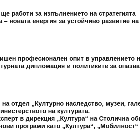
 ще работи за изпълнението на стратегията
а – новата енергия за устойчиво развитие на
ишен професионален опит в управлението 
лтурната дипломация и политиките за опазва
ик на отдел „Културно наследство, музеи, гал
инистерството на културата.
 експерт в дирекция „Култура“ на Столична о
ови програми като „Култура“, „Мобилност“