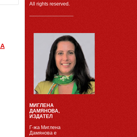
All rights reserved.
ЗА
МИГЛЕНА
ДАМЯНОВА,
ИЗДАТЕЛ
Г-жа Миглена
Дамянова е