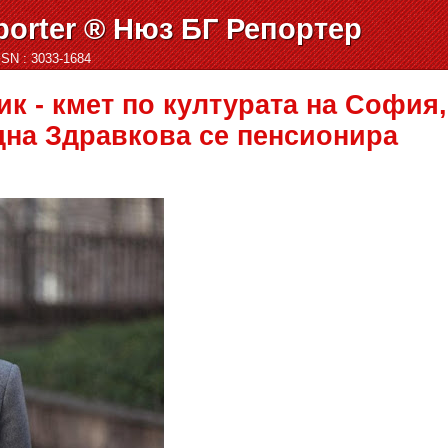
orter ® Нюз БГ Репортер
ISSN : 3033-1684
к - кмет по културата на София,
на Здравкова се пенсионира