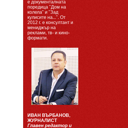
е документалната
поредица "Дом на
колела" и "Зад
кулисите на...". От
2012 г. е консултант и
мениджър на
реклами, тв- и кино-
формати.
ИВАН ВЪРБАНОВ,
ЖУРНАЛИСТ
Главен редактор и