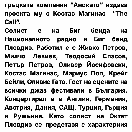
гръцката компания “Анокато” издава
проекта му с Костас Магинас “The
Call”.
Солист е на Биг бенда на
Националното радио и Биг бенд
Пловдив. Работил е с Живко Петров,
Милчо Левиев, Теодосий Спасов,
Петър Петров, Оливер Йосифовски,
Костас Магинас, Мариус Поп, Крейг
Бейли, Оливие Гато. Гост на сцените на
всички джаз фестивали в България.
Концертирал е в Англия, Германия,
Австрия, Дания, САЩ, Турция, Гърция
и Румъния. Като солист на Октет
Пловдив се представя с характерния