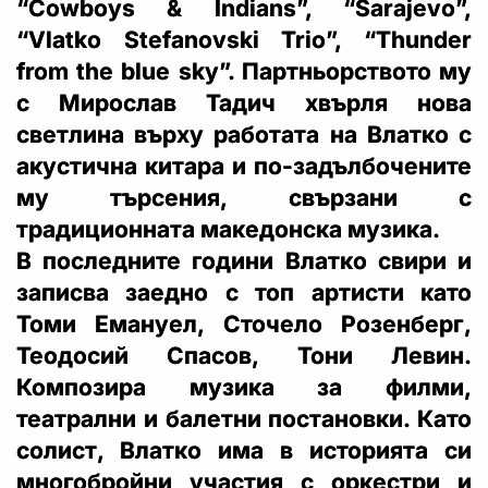
“Cowboys & Indians”, “Sarajevo”,
“Vlatko Stefanovski Trio”, “Thunder
from the blue sky”. Партньорството му
с Мирослав Тадич хвърля нова
светлина върху работата на Влатко с
акустична китара и по-задълбочените
му търсения, свързани с
традиционната македонска музика.
В последните години Влатко свири и
записва заедно с топ артисти като
Томи Емануел, Сточело Розенберг,
Теодосий Спасов, Тони Левин.
Композира музика за филми,
театрални и балетни постановки. Като
солист, Влатко има в историята си
многобройни участия с оркестри и