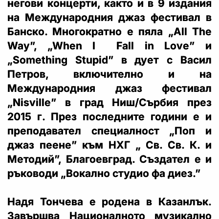
негови концерти, както и в 9 издания
на Международния джаз фестивал в
Банско. Многократно е пяла „All The
Way”, „When I Fall in Love” и
„Something Stupid” в дует с Васил
Петров, включително и на
Международния джаз фестивал
„Nisville” в град Ниш/Сърбия през
2015 г. През последните години е и
преподавател специалност „Поп и
джаз пеене” към НХГ „ Св. Св. К. и
Методий”, Благоевград. Създател е и
ръководи „Вокално студио фа диез.”
Надя Тончева е родена в Казанлък.
Завършва Националното музикално