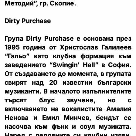
Методий”, гр. Скопие.
Dirty Purchase
Група Dirty Purchase е основана през
1995 година от Христослав Галилеев
“Гальо” като клубна формация към
заведението “Swingin’ Hall” в София.
От създаването до момента, в групата
свирят над 20 известни български
музиканти. В началото изпълнителите
търсят блус звучене, но с
включването на вокалистите Амалия
Ненова и Емил Минчев, бендът се
насочва към фънк и соул музиката.
Наред с редовните си клубни изяви,