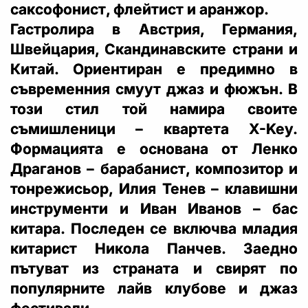
саксофонист, флейтист и аранжор.
Гастролира в Австрия, Германия,
Швейцария, Скандинавските страни и
Китай. Ориентиран е предимно в
съвременния смуут джаз и фюжън. В
този стил той намира своите
съмишленици – квартета X-Key.
Формацията е основана от Ленко
Драганов – барабанист, композитор и
тонрежисьор, Илия Тенев – клавишни
инструменти и Иван Иванов – бас
китара. Последен се включва младия
китарист Никола Панчев. Заедно
пътуват из страната и свирят по
популярните лайв клубове и джаз