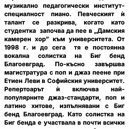
музикално педагогически институт-
специалност пиано. Певческият ѝ
талант се разкрива, когато като
студентка започва да пее в „Дамския
камерен хор” към университета. От
1998 г. и до сега тя е постоянна
вокална солистка на Биг бенд
Благоевград. По-късно завършва
магистратура с поп и джаз пеене при
Етиен Леви в Софийския университет.
Репертоарът ѝ включва най-
популярните джаз-стандарти, поп и
латино хитове, изпълнявани с Биг
бенд Благоевград. Като солистка на
Биг бенда е участвала в почти всички