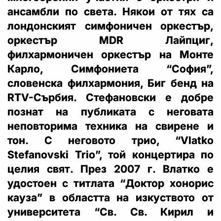
ансамбли по света. Някои от тях са
лондонският симфоничен оркестър,
оркестър MDR Лайпциг,
филхармоничен оркестър на Монте
Карло, Симфониета “София”,
словенска филхармония, Биг бенд на
RTV-Сърбия. Стефановски е добре
познат на публиката с неговата
неповторима техника на свирене и
тон. С неговото трио, “Vlatko
Stefanovski Trio”, той концертира по
целия свят. През 2007 г. Влатко е
удостоен с титлата “Доктор хонорис
кауза” в областта на изкуството от
университета “Св. Св. Кирил и