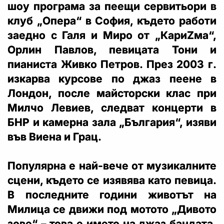
шоу програма за пеещи сервитьори в
клуб „Опера“ в София, където работи
заедно с Галя и Миро от „КариZма“,
Орлин Павлов, певицата Тони и
пианиста Живко Петров. През 2003 г.
изкарва курсове по джаз пеене в
Лондон, после майсторски клас при
Милчо Левиев, следват концерти в
БНР и камерна зала „България“, изяви
във Виена и Грац.
Популярна е най-вече от музикалните
сцени, където се изявява като певица.
В последните години животът на
Милица се движи под мотото „Дивото
зове“ – това е името на джаз бандата,