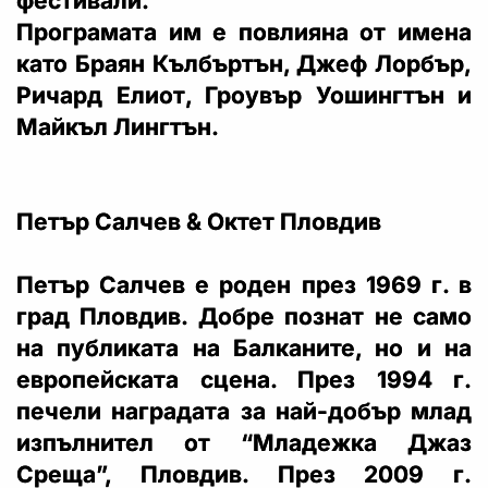
фестивали.
Програмата им е повлияна от имена
като Браян Кълбъртън, Джеф Лорбър,
Ричард Елиот, Грoувър Уошингтън и
Майкъл Лингтън.
Петър Салчев & Октет Пловдив
Петър Салчев е роден през 1969 г. в
град Пловдив. Добре познат не само
на публиката на Балканите, но и на
европейската сцена. През 1994 г.
печели наградата за най-добър млад
изпълнител от “Младежка Джаз
Среща”, Пловдив. През 2009 г.