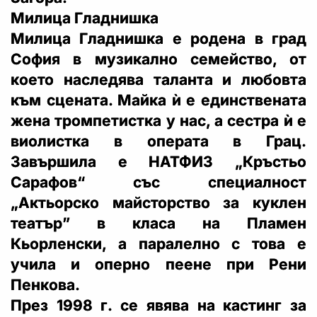
Милица Гладнишка
Милица Гладнишка е родена в град
София в музикално семейство, от
което наследява таланта и любовта
към сцената. Майка ѝ е единствената
жена тромпетистка у нас, а сестра ѝ е
виолистка в операта в Грац.
Завършила е НАТФИЗ „Кръстьо
Сарафов“ със специалност
„Актьорско майсторство за куклен
театър” в класа на Пламен
Кьорленски, а паралелно с това е
учила и оперно пеене при Рени
Пенкова.
През 1998 г. се явява на кастинг за