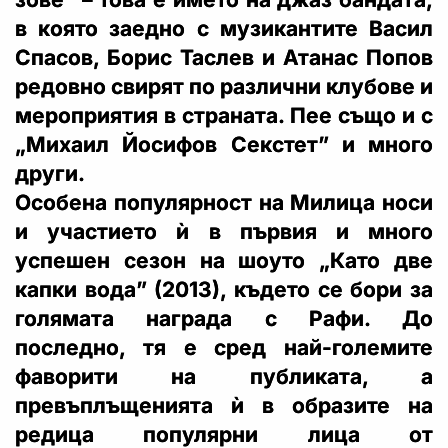
в която заедно с музикантите Васил
Спасов, Борис Таслев и Атанас Попов
редовно свирят по различни клубове и
мероприятия в страната. Пее също и с
„Михаил Йосифов Секстет” и много
други.
Особена популярност на Милица носи
и участието ѝ в първия и много
успешен сезон на шоуто „Като две
капки вода” (2013), където се бори за
голямата награда с Рафи. До
последно, тя е сред най-големите
фаворити на публиката, а
превъплъщенията ѝ в образите на
редица популярни лица от