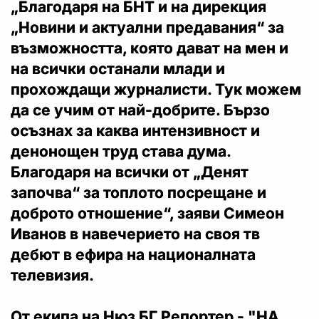
„Благодаря на БНТ и на дирекция
„Новини и актуални предавания“ за
възможността, която дават на мен и
на всички останали млади и
прохождащи журналисти. Тук можем
да се учим от най-добрите. Бързо
осъзнах за каква интензивност и
денонощен труд става дума.
Благодаря на всички от „Денят
започва“ за топлото посрещане и
доброто отношение“, заяви Симеон
Иванов в навечерието на своя тв
дебют в ефира на националната
телевизия.
От екипа на Нюз БГ Репортер - "НА