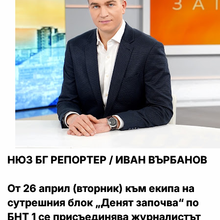
НЮЗ БГ РЕПОРТЕР / ИВАН ВЪРБАНОВ
От 26 април (вторник) към екипа на
сутрешния блок „Денят започва“ по
БНТ 1 се присъединява журналистът