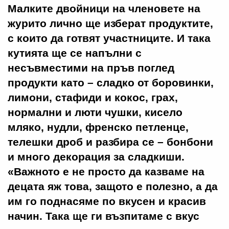
Малките двойници на членовете на
журито лично ще изберат продуктите,
с които да готвят участниците. И така
кутията ще се напълни с
несъвместими на пръв поглед
продукти като – сладко от боровинки,
лимони, стафиди и кокос, грах,
нормални и люти чушки, кисело
мляко, нудли, френско петленце,
телешки дроб и разбира се – бонбони
и много декорация за сладкиши.
«Важното е не просто да казваме на
децата яж това, защото е полезно, а да
им го поднасяме по вкусен и красив
начин. Така ще ги възпитаме с вкус