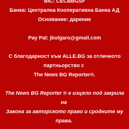
BIC: CECBBGSF
Банка: Централна Кооперативна Банка АД
Основание: дарение
Pay Pal: jbulgaro@gmail.com
С благодарност към ALLE.BG
за отличното
партньорство с
The News BG Reporter
®
.
The News BG Reporter ®
е изцяло под закрила
на
Закона за авторското право
и сродните му
права.