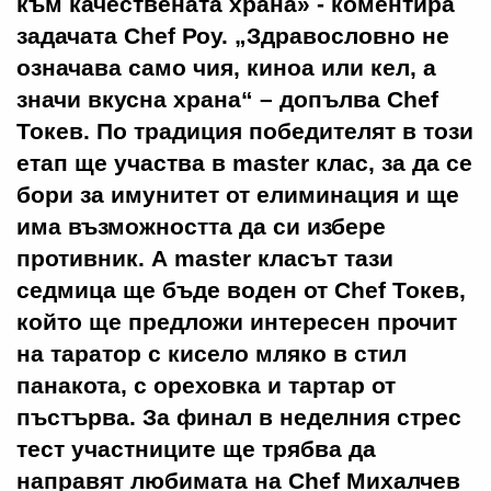
към качествената храна» - коментира
задачата Chef Роу. „Здравословно не
означава само чия, киноа или кел, а
значи вкусна храна“ – допълва Chef
Токев. По традиция победителят в този
етап ще участва в master клас, за да се
бори за имунитет от елиминация и ще
има възможността да си избере
противник. А master класът тази
седмица ще бъде воден от Chef Токев,
който ще предложи интересен прочит
на таратор с кисело мляко в стил
панакота, с ореховка и тартар от
пъстърва. За финал в неделния стрес
тест участниците ще трябва да
направят любимата на Chef Михалчев