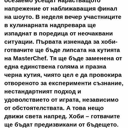
осезаемо усещат нарастващото
напрежение от наближаващия финал
на шоуто. В неделя вечер участниците
в кулинарната надпревара ще
изпаднат в поредица от неочаквани
ситуации. Първата изненада за хоби-
готвачите ще бъде липсата на кутията
на MasterChef. Тя ще бъде заменена от
една единствена голяма и празна
черна кутия, чиято цел е да провокира
отвореното за експерименти съзнание,
нестандартният подход и
удоволствието от играта, независимо
от обстоятелствата. А това нещо
движи света напред. Хоби – готвачите
ще бъдат предизвикани от бъдещето.