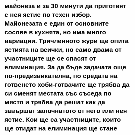
майонеза и за 30 минути да приготвят
с нея ястие по техен избор.
Майонезата е един от основните
сосове в кухнята, но има много
вариации. Тричленното жури ще опита
ястията на всички, но само двама от
участниците ще се спасят от
елиминация. За да бъде задачата още
по-предизвикателна, по средата на
готвенето хоби-готвачите ще трябва да
си сменят местата със съседа по
място и трябва да решат как да
завършат започнатото от него или нея
ястие. Кои ще са участниците, които
ще отидат на елиминация ще стане