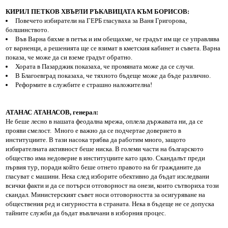
КИРИЛ ПЕТКОВ ХВЪРЛИ РЪКАВИЦАТА КЪМ БОРИСОВ:
Повечето избиратели на ГЕРБ гласуваха за Ваня Григорова,
болшинството.
Във Варна бяхме в петък и им обещахме, че градът им ще се управлява
от варненци, а решенията ще се взимат в кметския кабинет и съвета. Варна
показа, че може да си вземе градът обратно.
Хората в Пазарджик показаха, че промяната може да се случи.
В Благоевград показаха, че тяхното бъдеще може да бъде различно.
Реформите в службите е страшно наложителна!
АТАНАС АТАНАСОВ, генерал:
Не беше лесно в нашата феодална мрежа, оплела държавата ни, да се
прояви смелост. Много е важно да се подчертае доверието в
институциите. В тази насока трябва да работим много, защото
избирателната активност беше ниска. В големи части на българското
общество има недоверие в институциите като цяло. Скандалът преди
първия тур, поради който беше отнето правото на бг гражданите да
гласуват с машини. Нека след изборите обективно да бъдат изследвани
всички факти и да се потърси отговорност на онези, които сътвориха този
скандал. Министерският съвет носи отговорността за осигуряване на
обществения ред и сигурността в страната. Нека в бъдеще не се допуска
тайните служби да бъдат въвличани в изборния процес.