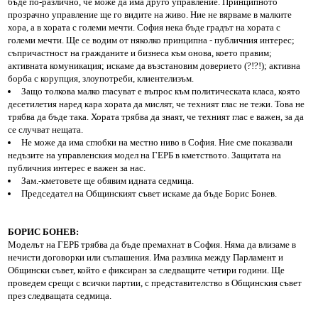
бъде по-различно, че може да има друго управление. Принципното
прозрачно управление ще го видите на живо. Ние не вярваме в малките
хора, а в хората с големи мечти. София нека бъде градът на хората с
големи мечти. Ще се водим от няколко принципна - публичния интерес;
съпричастност на гражданите и бизнеса към онова, което правим;
активната комуникация; искаме да възстановим доверието (?!?!); активна
борба с корупция, злоупотреби, клиентелизъм.
Защо толкова малко гласуват е въпрос към политическата класа, която
десетилетия наред кара хората да мислят, че техният глас не тежи. Това не
трябва да бъде така. Хората трябва да знаят, че техният глас е важен, за да
се случват нещата.
Не може да има сглобки на местно ниво в София. Ние сме показвали
недъзите на управленския модел на ГЕРБ в кметството. Защитата на
публичния интерес е важен за нас.
Зам.-кметовете ще обявим идната седмица.
Председател на Общинският съвет искаме да бъде Борис Бонев.
БОРИС БОНЕВ:
Моделът на ГЕРБ трябва да бъде премахнат в София. Няма да влизаме в
нечисти договорки или съглашения. Има разлика между Парламент и
Общински съвет, който е фиксиран за следващите четири години. Ще
проведем срещи с всички партии, с представителство в Общинския съвет
през следващата седмица.