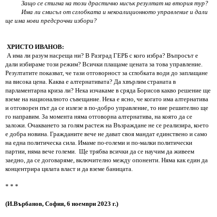
Защо се стигна на този драстично нисък резултат на втория тур?
Има ли смисъл от сглобката и некоалиционното управление и дали
ще има нови предсрочни избори?
ХРИСТО ИВАНОВ:
А има ли разум насреща ни? В Разград ГЕРБ с кого избра? Въпросът е
дали избираме този режим? Всички плащаме цената за това управление.
Резултатите показват, че тази отговорност за сглобката води до заплащане
на висока цена. Каква е алтернативата? Да хвърлим страната в
парламентарна криза ли? Нека изчакаме в сряда Борисов какво решение ще
вземе на националното съвещание. Нека е ясно, че когато има алтернатива
и отговорен път да се излезе в по-добро управление, то ние решително ще
го направим. За момента няма отговорна алтернатива, на която да се
заложи. Очакването за голям растеж на Възраждане не се реализира, което
е добра новина. Гражданите вече не дават своя мандат единствено и само
на една политическа сила. Имаме по-големи и по-малки политически
партии, няма вече големи. Ще трябва всички да се научим да живеем
заедно, да се договаряме, включително между опоненти. Няма как един да
концентрира цялата власт и да вземе баницата.
* * *
(И.Върбанов, София, 6 ноември 2023 г.)