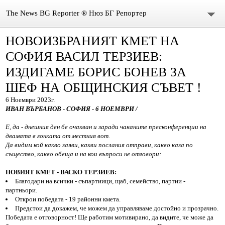
The News BG Reporter ® Нюз БГ Репортер
НОВОИЗБРАНИЯТ КМЕТ НА
НОВИНИ
СОФИЯ ВАСИЛ ТЕРЗИЕВ:
ЗА НАС
ИЗДИГАМЕ БОРИС БОНЕВ ЗА
ШЕФ НА ОБЩИНСКИЯ СЪВЕТ !
КОНТАКТИ
6 Ноември 2023г.
ВИДЕО
ИВАН ВЪРБАНОВ - СОФИЯ - 6 НОЕМВРИ /
Е, да - днешния ден бе очакван и заради чаканите пресконференции на
DONATION
двамата в гонката от местния вот.
Да видим кой какво заяви, какви послания отправи, какво каза по
същество, какво обеща и на кои въпроси не отговори:
ISSN : 3033-1684
НОВИЯТ КМЕТ - ВАСКО ТЕРЗИЕВ:
Иван Върбанов – журналист | The News BG Reporter
Благодари на всички - съпартиици, щаб, семейство, партии -
партньори.
Открои победата - 19 районни кмета.
РЕДАКЦИОННА ПОЛИТИКА НА THE NEWS BG REPORTER
Предстои да докажем, че можем да управляваме достойно и прозрачно.
Победата е отговорност! Ще работим мотивирано, да видите, че може да