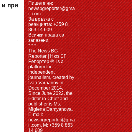
Пишете ни:
 и при
newsbgreporter@gma
il.com.
За връзка с
реакцията: +359 8
863 14 609.
Всички права са
запазени.
* * *
The News BG
Reporter | Нюз БГ
Репортер ® is a
platform for
independent
journalism, created by
Ivan Varbanov in
December 2014.
Since June 2022, the
Editor-in-Chief and
publisher is Ms.
Miglena Damyanova.
Е-mail:
newsbgreporter@gma
il.com. M: +359 8 863
14 609