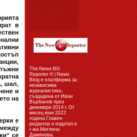
орията
ират в
ествен
онални
ативни
достъп
анции,
длъжни
The News BG
Reporter ® | News
кратна
Blog e платформа за
, шал,
независима
нене и
журналистика,
създадена от Иван
ето на
Върбанов през
декември 2014 г. От
месец юни 2022
година Главен
ерки е
редактор и издател е
 между
г-жа Миглена
ки“ се
Дамянова.