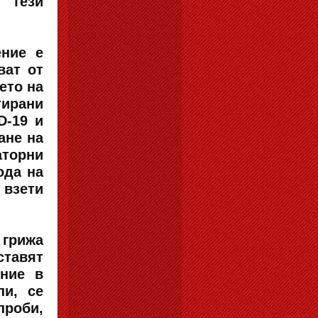
о тези
ение е
ват от
ето на
тирани
D-19 и
ане на
аторни
ода на
 взети
 грижа
ставят
ение в
пи, се
проби,