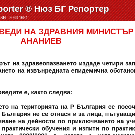
orter ® Нюз БГ Репортер
ISSN : 3033-1684
ВЕДИ НА ЗДРАВНИЯ МИНИСТЪР
АНАНИЕВ
рът на здравеопазването издаде четири за
ането на извънредната епидемична обстано
оведите е, както следва:
ето на територията на Р България се посоч
 България не се отнася и за лица, пътуващи
яване на дейности по приключването на уч
за практически обучения и изпити по практик