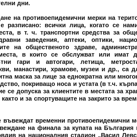
телни дни.
дане на противоепидемични мерки на терит
е разписано: всички лица, когато се нам
ста, в т. ч. транспортни средства за общ
дравни заведения, аптеки, оптики, наци
ите на общественото здраве, администр
места, в които се обслужват или имат 
ътни гари и автогари, летища, метрост
кви, манастири, храмове, музеи и др., са 
итна маска за лице за еднократна или много
дство, покриващо носа и устата (в т.ч. кърпа
е се допуска за клиентите в местата за хра
 както и за спортуващите на закрито за врем
се въвеждат временни противоепидемични м
веждане на финала за купата на България
вдив на националния стадион „Васил Левс