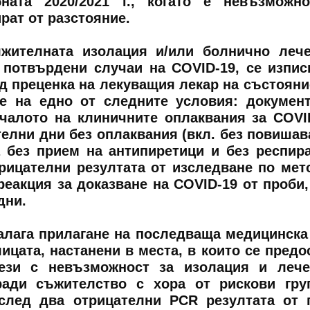
бната 2020/2021 г., когато е невъзможн
рат от разстояние.
лжителната изолация и/или болнично леч
 потвърдени случаи на COVID-19, се изпис
д преценка на лекуващия лекар на състояни
е на едно от следните условия: докумен
чалото на клиничните оплаквания за COVI
лни дни без оплаквания (вкл. без повишав
а без прием на антипиретици и без респир
рицателни резултата от изследване по мет
еакция за доказване на COVID-19 от проби,
дни.
налага прилагане на последваща медицинска
ицата, настанени в места, в които се предо
тези с невъзможност за изолация и леч
ади съжителство с хора от рискови гру
след два отрицателни PCR резултата от 