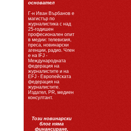
основател
Г-н Иван Върбанов е
магистър по
журналистика с над
25-годишен
професионален опит
в медии: телевизия,
преса, новинарски
агенции, радио. Член
е на IFJ -
Международната
федерация на
журналистите и на
EFJ - Европейската
федерация на
журналистите.
Издател, PR, медиен
консултант.
Този новинарски
блог няма
финансиране,