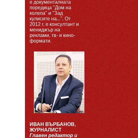
е документалната
поредица "Дом на
колела" и "Зад
кулисите на...". От
2012 г. е консултант и
мениджър на
реклами, тв- и кино-
формати.
ИВАН ВЪРБАНОВ,
ЖУРНАЛИСТ
Главен редактор и