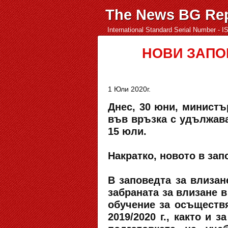
The News BG Rep
International Standard Serial Number - 
НОВИ ЗАПО
1 Юли 2020г.
Днес, 30 юни, министъ
във връзка с удължав
15 юли.
Накратко, новото в зап
В заповедта за влизан
забраната за влизане в
обучение за осъществ
2019/2020 г., както и 