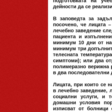
подготовката на уче
дейности да се реализи
В заповедта за задъ
посочено, че лицата –
лечебно заведение сле
пациента и изпълнени
минимум 10 дни от на
минимум три допълните
телесната температур
симптоми); или два от
полимеразно верижна р
в два последователни 
Лицата, при които се 
в лечебно заведение, л
социални услуги, и 
домашни условия пор
изписват от болници 