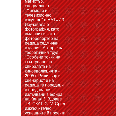
магистър,
специалност
"Филмово и
телевизионно
изкуство" в НАТФИЗ.
Изучавала е
фотография, като
има опит и като
фоторепортер на
редица седмични
издания. Автор е на
теоретичния труд
"Особени точки на
сгъстуване по
спиралата на
киноеволюцията -
2005 г. Режисьор и
сценарист е на
редица тв поредици
и предавания,
излъчвани в ефира
на Канал 3, Здраве
ТВ, СКАТ, GTV. Сред
изключително
успешните й проекти