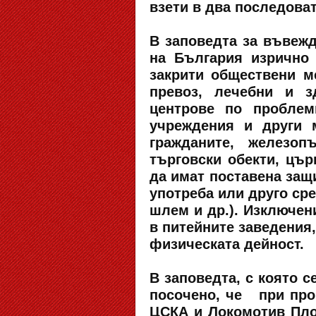
взети в два последова
В заповедта за въвеж
на България изрично 
закрити обществени ме
превоз, лечебни и з
центрове по проблем
учреждения и други 
гражданите, железоп
търговски обекти, цър
да имат поставена защ
употреба или друго сре
шлем и др.). Изключени
в питейните заведения,
физическата дейност.
В заповедта, с която 
посочено, че при про
ЦСКА и Локомотив Пло