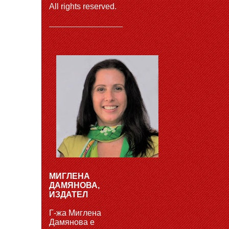
All rights reserved.
МИГЛЕНА
ДАМЯНОВА,
ИЗДАТЕЛ
Г-жа Миглена
Дамянова е