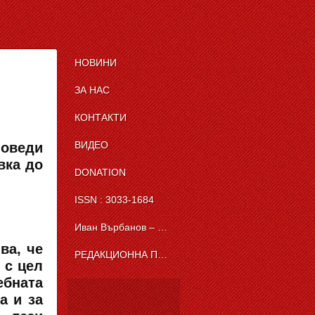
НОВИНИ
ЗА НАС
КОНТАКТИ
ВИДЕО
поведи
вка до
DONATION
ISSN : 3033-1684
Иван Върбанов – журналист | The News BG Reporter
ва, че
РЕДАКЦИОННА ПОЛИТИКА НА THE NEWS BG REPORTER
 с цел
ебната
а и за