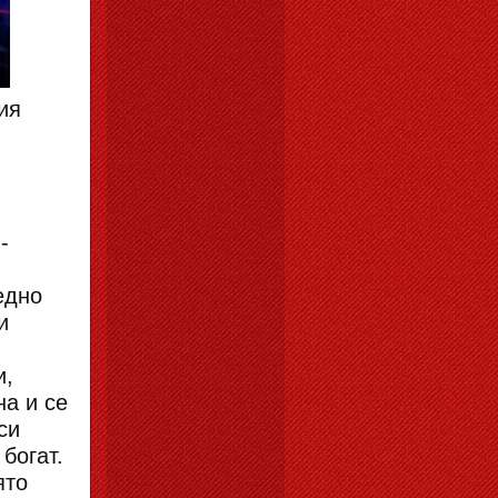
ия
-
едно
и
и,
на и се
си
богат.
ято