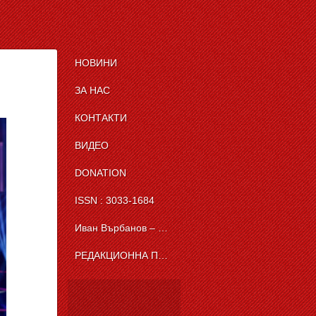
НОВИНИ
ЗА НАС
КОНТАКТИ
ВИДЕО
DONATION
ISSN : 3033-1684
Иван Върбанов – журналист | The News BG Reporter
РЕДАКЦИОННА ПОЛИТИКА НА THE NEWS BG REPORTER