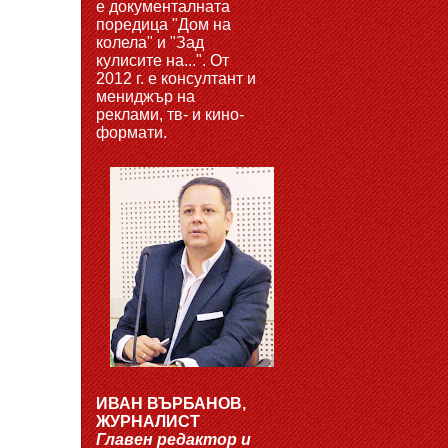
е документалната
поредица "Дом на
колела" и "Зад
кулисите на...". От
2012 г. е консултант и
мениджър на
реклами, тв- и кино-
формати.
ИВАН ВЪРБАНОВ,
ЖУРНАЛИСТ
Главен редактор и