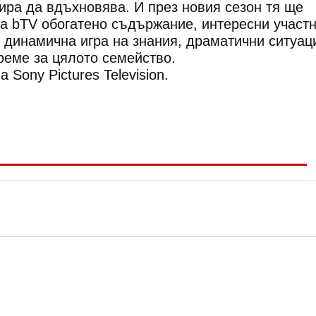
пира да вдъхновява. И през новия сезон тя ще
а bTV обогатено съдържание, интересни участн
 динамична игра на знания, драматични ситуац
реме за цялото семейство.
 Sony Pictures Television.