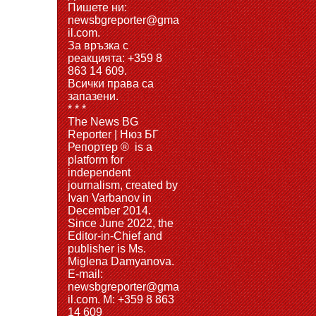
Пишете ни:
newsbgreporter@gma
il.com.
За връзка с
реакцията: +359 8
863 14 609.
Всички права са
запазени.
* * *
The News BG
Reporter | Нюз БГ
Репортер ® is a
platform for
independent
journalism, created by
Ivan Varbanov in
December 2014.
Since June 2022, the
Editor-in-Chief and
publisher is Ms.
Miglena Damyanova.
Е-mail:
newsbgreporter@gma
il.com. M: +359 8 863
14 609