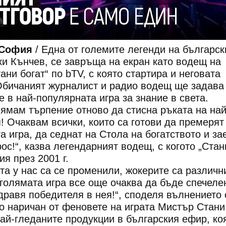
 София
/ Една от големите легенди на българск
и Кънчев, се завръща на екран като водещ на
ни богат“ по bTV, с която стартира и неговата
 Обичаният журналист и радио водещ ще задава
е в най-популярната игра за знание в света.
ямам търпение отново да стисна ръката на най
! Очаквам всички, които са готови да премерят
а игра, да седнат на Стола на богатството и за
ос!“, казва легендарният водещ, с когото „Стан
ия през 2001 г.
та у нас са се променили, жокерите са различн
 голямата игра все още очаква да бъде спечеле
дравя победителя в нея!“, споделя вълнението 
о наричан от феновете на играта Мистър Стани 
 най-гледаните продукции в българския ефир, ко