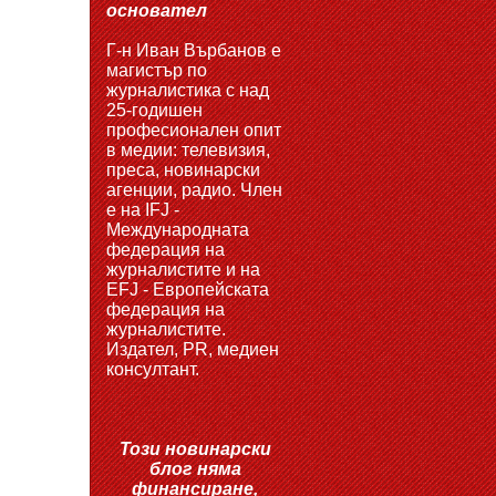
основател
Г-н Иван Върбанов е
магистър по
журналистика с над
25-годишен
професионален опит
в медии: телевизия,
преса, новинарски
агенции, радио. Член
е на IFJ -
Международната
федерация на
журналистите и на
EFJ - Европейската
федерация на
журналистите.
Издател, PR, медиен
консултант.
Този новинарски
блог няма
финансиране,