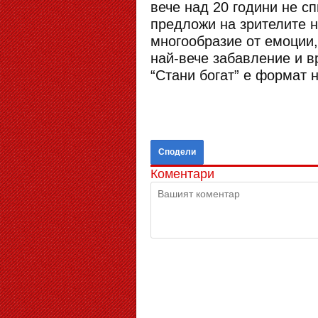
вече над 20 години не с
предложи на зрителите н
многообразие от емоции,
най-вече забавление и в
“Стани богат” е формат на
Сподели
Коментари