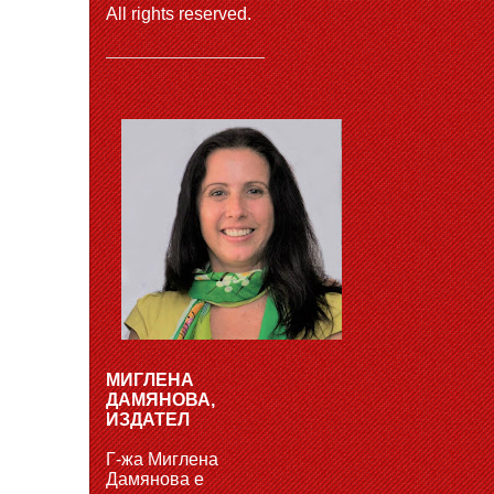
All rights reserved.
МИГЛЕНА
ДАМЯНОВА,
ИЗДАТЕЛ
Г-жа Миглена
Дамянова е