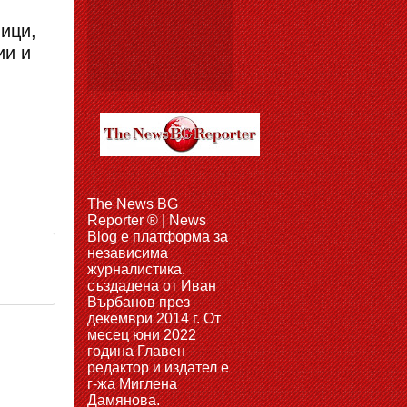
ици,
ии и
The News BG
Reporter ® | News
Blog e платформа за
независима
журналистика,
създадена от Иван
Върбанов през
декември 2014 г. От
месец юни 2022
година Главен
редактор и издател е
г-жа Миглена
Дамянова.