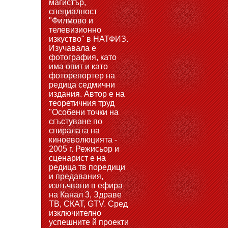
магистър,
специалност
"Филмово и
телевизионно
изкуство" в НАТФИЗ.
Изучавала е
фотография, като
има опит и като
фоторепортер на
редица седмични
издания. Автор е на
теоретичния труд
"Особени точки на
сгъстуване по
спиралата на
киноеволюцията -
2005 г. Режисьор и
сценарист е на
редица тв поредици
и предавания,
излъчвани в ефира
на Канал 3, Здраве
ТВ, СКАТ, GTV. Сред
изключително
успешните й проекти