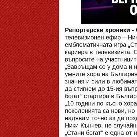
Репортерски хроники -
телевизионен ефир – Ник
емблематичната игра „Ста
кариера в телевизията.
въпросите на участницит
„Завръщам се у дома и н
умните хора на България
знания и сили в любимат
да стигнем до 15-ия въпр
богат“ стартира в Българ
„10 години по-късно хора
поколенията са нови, но
надявам точно аз да поз
Ники Кънчев, не случайн
„Стани богат“ е една от