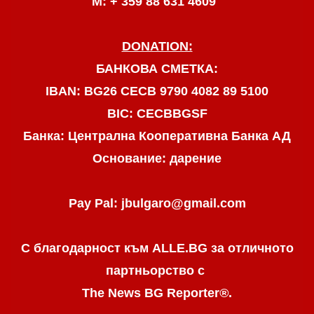
М: + 359 88 631 4609
DONATION:
БАНКОВА СМЕТКА:
IBAN: BG26 CECB 9790 4082 89 5100
BIC: CECBBGSF
Банка: Централна Кооперативна Банка АД
Основание: дарение
Pay Pal: jbulgaro@gmail.com
С благодарност към ALLE.BG
за отличното
партньорство с
The News BG Reporter
®
.