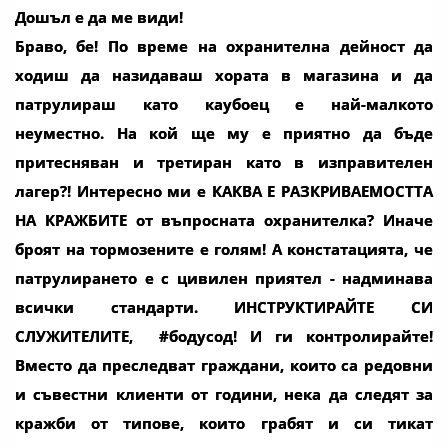
Дошъл е да ме види!
Браво, бе! По време на охранителна дейност да
ходиш да назидаваш хората в магазина и да
патрулираш като каубоец е най-малкото
неуместно. На кой ще му е приятно да бъде
притесняван и третиран като в изправителен
лагер?! Интересно ми е КАКВА Е РАЗКРИВАЕМОСТТА
НА КРАЖБИТЕ от въпросната охранителка? Иначе
броят на тормозените е голям! А констатацията, че
патрулирането е с цивилен приятел - надминава
всички стандарти. ИНСТРУКТИРАЙТЕ СИ
СЛУЖИТЕЛИТЕ, #бодусод! И ги контролирайте!
Вместо да преследват граждани, които са редовни
и съвестни клиенти от години, нека да следят за
кражби от типове, които грабят и си тикат