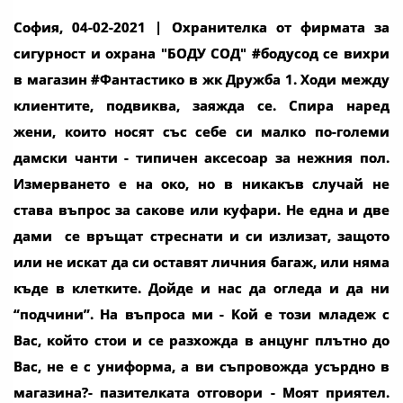
София, 04-02-2021
| Охранителка от фирмата за
сигурност и охрана "БОДУ СОД" #бодусод се вихри
в магазин #Фантастико в жк Дружба 1. Ходи между
клиентите, подвиква, заяжда се. Спира наред
жени, които носят със себе си малко по-големи
дамски чанти - типичен аксесоар за нежния пол.
Измерването е на око, но в никакъв случай не
става въпрос за сакове или куфари. Не една и две
дами се връщат стреснати и си излизат, защото
или не искат да си оставят личния багаж, или няма
къде в клетките. Дойде и нас да огледа и да ни
“подчини”. На въпроса ми - Кой е този младеж с
Вас, който стои и се разхожда в анцунг плътно до
Вас, не е с униформа, а ви съпровожда усърдно в
магазина?- пазителката отговори - Моят приятел.