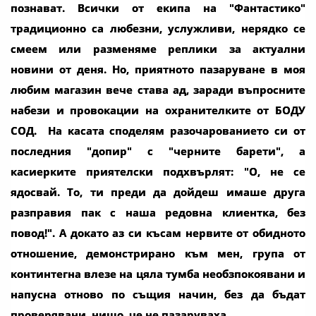
познават. Всички от екипа на "Фантастико"
традиционно са любезни, услужливи, нерядко се
смеем или разменяме реплики за актуални
новини от деня. Но, приятното пазаруване в моя
любим магазин вече става ад, заради въпросните
набези и провокации на охранителките от БОДУ
СОД. На касата споделям разочарованието си от
последния "допир" с "черните барети", а
касиерките приятелски подхвърлят: "О, не се
ядосвай. То, ти преди да дойдеш имаше друга
разправия пак с наша редовна клиентка, без
повод!". А докато аз си късам нервите от обидното
отношение, демонстрирано към мен, група от
континтегна влезе на цяла тумба необзпокоявани и
напусна отново по същия начин, без да бъдат
проверявани, нищо, че не пазаруваха.