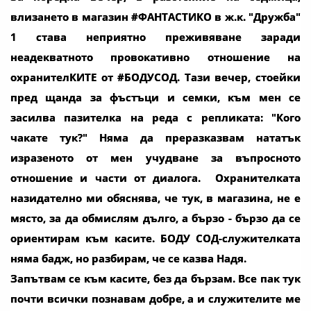
влизането в магазин #ФАНТАСТИКО в ж.к. "Дружба"
1 става неприятно преживяване заради
неадекватното провокативно отношение на
охранителКИТЕ от #БОДУСОД. Тази вечер, стоейки
пред щанда за фъстъци и семки, към мен се
засилва пазителка на реда с репликата: "Кого
чакате тук?" Няма да преразказвам нататък
изразеното от мен учудване за въпросното
отношение и части от диалога. Охранителката
назидателно ми обяснява, че тук, в магазина, не е
място, за да обмислям дълго, а бързо - бързо да се
ориентирам към касите. БОДУ СОД-служителката
няма бадж, но разбирам, че се казва Надя.
Запътвам се към касите, без да бързам. Все пак тук
почти всички познавам добре, а и служителите ме