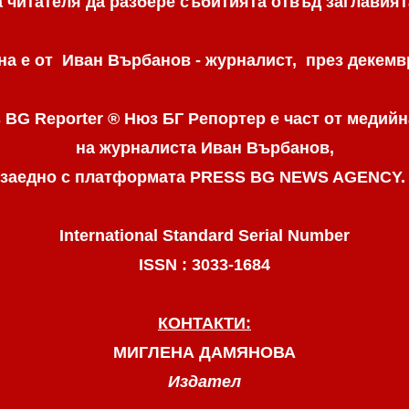
а читателя да разбере събитията отвъд заглавият
а е от Иван Върбанов - журналист, през декемвр
 BG Reporter ® Нюз БГ Репортер
е част от медийн
на журналиста Иван Върбанов,
заедно с платформата PRESS BG NEWS AGENCY
International Standard Serial Number
ISSN : 3033-1684
КОНТАКТИ:
МИГЛЕНА ДАМЯНОВА
Издател