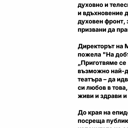
духовно и телес
и вдъхновение д
духовен фронт, 
призвани да пра
Директорът на 
пожела "На добъ
„Приготвяме се 
възможно най-д
театъра – да идв
си любов в това
живи и здрави и
До края на епи
посреща публика