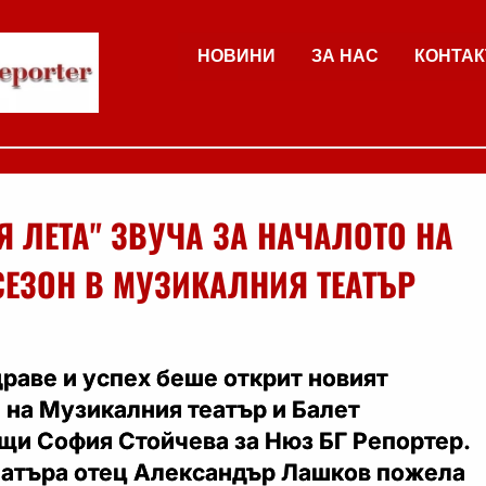
НОВИНИ
ЗА НАС
КОНТАК
Я ЛЕТА" ЗВУЧА ЗА НАЧАЛОТО НА
СЕЗОН В МУЗИКАЛНИЯ ТЕАТЪР
драве и успех беше открит новият
 на Музикалния театър и Балет
щи София Стойчева за Нюз БГ Репортер.
театъра отец Александър Лашков пожела