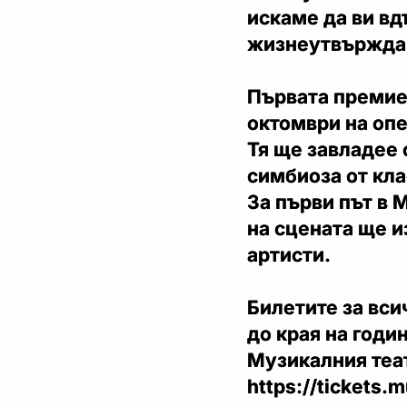
искаме да ви в
жизнеутвържда
Първата премиер
октомври на опе
Тя ще завладее 
симбиоза от кла
За първи път в 
на сцената ще 
артисти.
Билетите за вси
до края на годин
Музикалния теа
https://tickets.