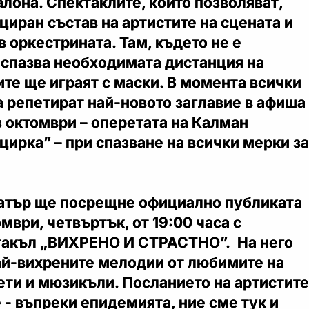
алона. Спектаклите, които позволяват,
циран състав на артистите на сцената и
в оркестрината. Там, където не е
 спазва необходимата дистанция на
ите ще играят с маски. В момента всички
а репетират най-новото заглавие в афиша
 октомври – оперетата на Калман
цирка” – при спазване на всички мерки за
атър ще посрещне официално публиката
мври, четвъртък, от 19:00 часа с
такъл „ВИХРЕНО И СТРАСТНО”. На него
ай-вихрените мелодии от любимите на
ети и мюзикъли. Посланието на артистите
 - въпреки епидемията, ние сме тук и