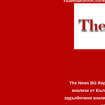
РЕДАКЦИОННА ПОЛИ
The News BG Rep
анализи от Бъл
задълбочени анализ