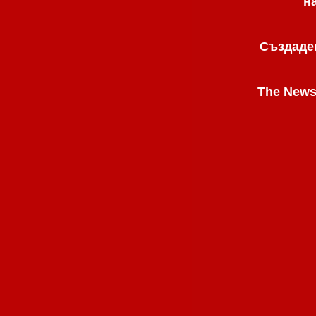
н
Създаден
The News