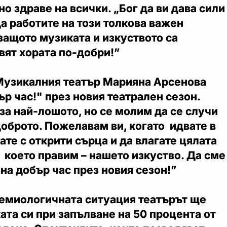
но здраве на всички. „Бог да ви дава сили
а работите на този толкова важен
защото музиката и изкуството са
вят хората по-добри!”
Музикалния театър Марияна Арсенова
р час!" през новия театрален сезон.
за най-лошото, но се молим да се случи
оброто. Пожелавам ви, когато идвате в
ате с открити сърца и да влагате цялата
, което правим – нашето изкуство. Да сме
 на добър час през новия сезон!”
демиологичната ситуация театърът ще
та си при запълване на 50 процента от