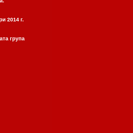
а.
и 2014 г.
ата група
.