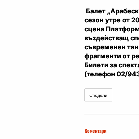
Балет „Арабеск”
сезон утре от 20
сцена Платформ
въздействащ спе
съвременен танц
фрагменти от ре
Билети за спект
(телефон 02/943
Сподели
Коментари