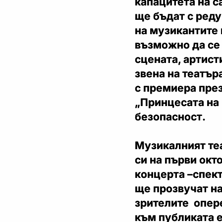
капацитета на с
ще бъдат с реду
на музикантите 
възможно да се
сцената, артист
звена на театър
с премиера през
„Принцесата на 
безопасност.
Музикалният те
си на първи окто
концерта –спек
ще прозвучат н
зрителите опер
към публиката е