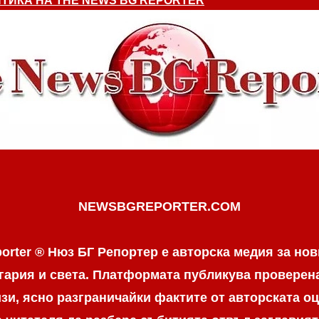
ТИКА НА THE NEWS BG REPORTER
NEWSBGREPORTER.COM
orter ® Нюз БГ Репортер е авторска медия за нов
гария и света. Платформата публикува провере
и, ясно разграничaйки фактите от авторската оц