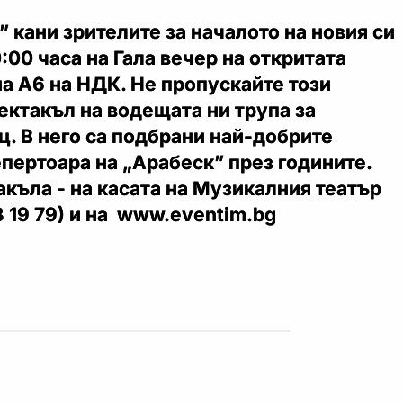
 кани зрителите за началото на новия си
:00 часа на Гала вечер на откритата
а А6 на НДК. Не пропускайте този
ктакъл на водещата ни трупа за
. В него са подбрани най-добрите
пертоара на „Арабеск” през годините.
акъла - на касата на Музикалния театър
 19 79) и на www.eventim.bg