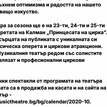
дъхнем оптимизма и радостта на нашето
ващо изкуство.
а за сезона ще е на 23-ти, 24-ти и 25-ти
ретата на Калман „Принцесата на цирка”.
сърцата на публиката с уникалната си
сическа оперета и циркови атракциони.
Музикалния театър редом със солистите
излязат и професионални циркови
чки спектакли от програмата на театъра
ата са в продажба на касата и на сайта на
тър -
musictheatre.bg/bg/calendar/2020-10.