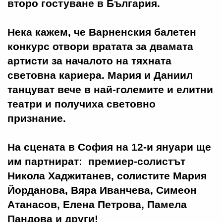
второ гостуване в България.
Нека кажем, че Варненския балетен
конкурс отвори вратата за двамата
артисти за началото на тяхната
световна кариера. Мария и Даниил
танцуват вече в най-големите и елитни
театри и получиха световно
признание.
На сцената в София на 12-и януари ще
им партнират: премиер-солистът
Никола Хаджитанев, солистите Мария
Йорданова, Вяра Иванчева, Симеон
Атанасов, Елена Петрова, Памела
Пандова и други!