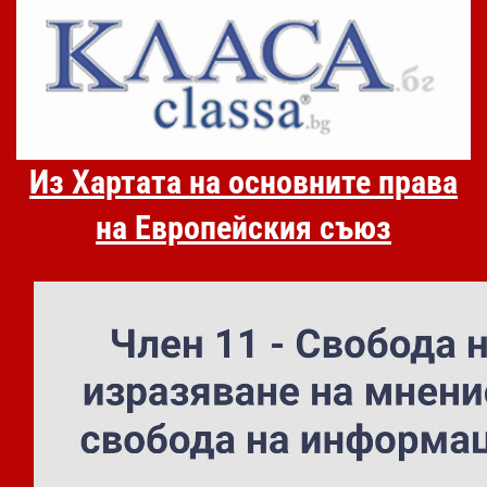
Из Хартата на основните права
на Европейския съюз