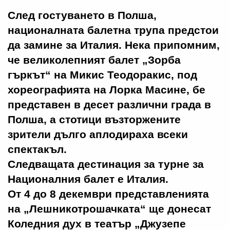
След гостуването в Полша,
националната балетна трупа предстои
да замине за Италия. Нека припомним,
че великолепният балет „Зорба
гъркът“ на Микис Теодоракис, под
хореографията на Лорка Масине, бе
представен в десет различни града в
Полша, а стотици възторжените
зрители дълго аплодираха всеки
спектакъл.
Следващата дестинация за турне за
Националния балет е Италия.
От 4 до 8 декември представленията
на „Лешникотрошачката“ ще донесат
Коледния дух в театър „Джузепе