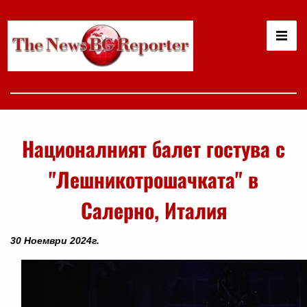
Националният балет гостува с
"Лешникотрошачката" в
Салерно, Италия
30 Ноември 2024г.