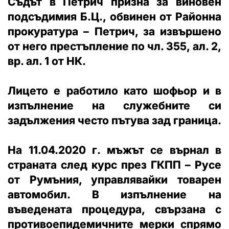
Съдът в Петрич призна за виновен
подсъдимия Б.Ц., обвинен от Районна
прокуратура – Петрич, за извършено
от него престъпление по чл. 355, ал. 2,
вр. ал. 1 от НК.
Лицето е работило като шофьор и в
изпълнение на служебните си
задължения често пътува зад граница.
На 11.04.2020 г. мъжът се върнал в
страната след курс през ГКПП – Русе
от Румъния, управлявайки товарен
автомобил. В изпълнение на
въведената процедура, свързана с
противоепидемичните мерки спрямо