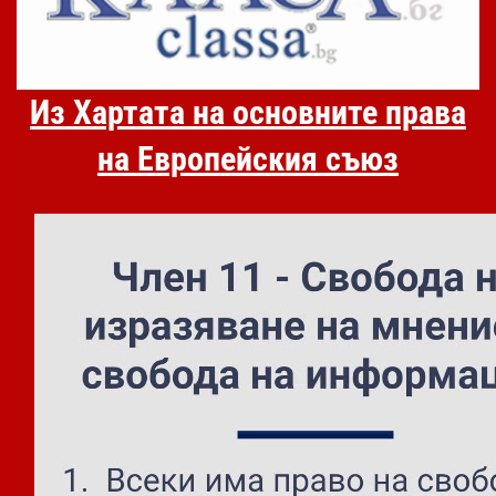
Из Хартата на основните права
на Европейския съюз