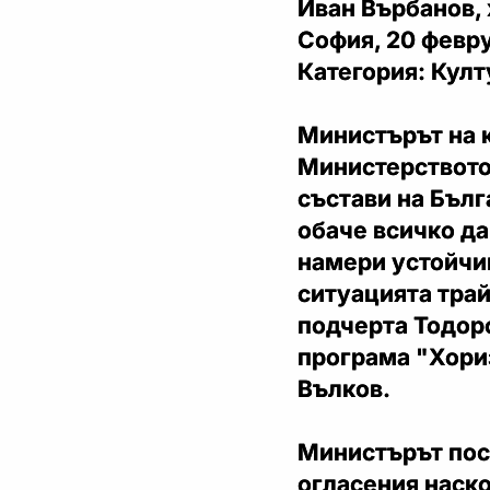
Иван Върбанов,
София, 20 февр
Категория: Култ
Министърът на 
Министерството
състави на Бълг
обаче всичко да
намери устойчи
ситуацията трай
подчерта Тодоро
програма "Хориз
Вълков.
Министърът пос
огласения наско