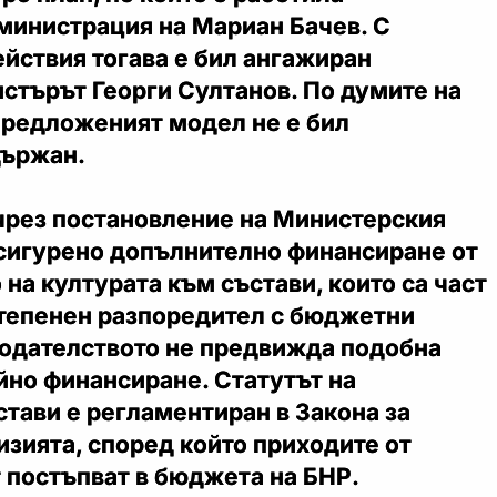
министрация на Мариан Бачев. С
йствия тогава е бил ангажиран
стърът Георги Султанов. По думите на
предложеният модел не е бил
държан.
чрез постановление на Министерския
осигурено допълнително финансиране от
на културата към състави, които са част
степенен разпоредител с бюджетни
нодателството не предвижда подобна
йно финансиране. Статутът на
тави е регламентиран в Закона за
изията, според който приходите от
 постъпват в бюджета на БНР.