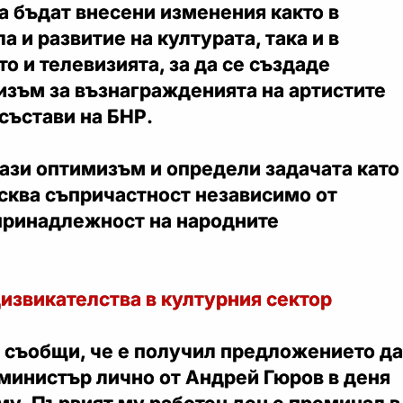
а бъдат внесени изменения както в
а и развитие на културата, така и в
то и телевизията, за да се създаде
изъм за възнагражденията на артистите
състави на БНР.
ази оптимизъм и определи задачата като
исква съпричастност независимо от
принадлежност на народните
извикателства в културния сектор
 съобщи, че е получил предложението да
министър лично от Андрей Гюров в деня