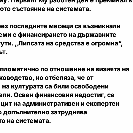
му. Първият му работен ден е преминал в
ото състояние на системата.
рез последните месеци са възникнали
еми с финансирането на държавните
ути. „Липсата на средства е огромна“,
ът.
ипломатично по отношение на визията на
оводство, но отбеляза, че от
 на културата са били освободени
ли. Освен финансовия недостиг, се
ицит на административен и експертен
о допълнително затруднява
о на системата.