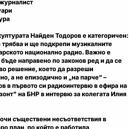
 журналист
уари
ура
културата Найден Тодоров е категоричен:
 трябва и ще подкрепи музикалните
арското национално радио. Важно е
 бъде направено по законов ред и да се
во решение, което да разреши
но, а не епизодично и „на парче“ –
в в първото си радиоинтервю в ефира на
онт" на БНР в интервю за колегата Илия
очи съществени несъответствия в
ро план, по който е работила