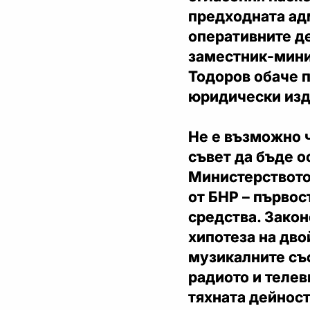
предходната ад
оперативните де
заместник-мини
Тодоров обаче 
юридически из
Не е възможно 
съвет да бъде 
Министерството 
от БНР – първо
средства. Зако
хипотеза на дво
музикалните със
радиото и телев
тяхната дейност