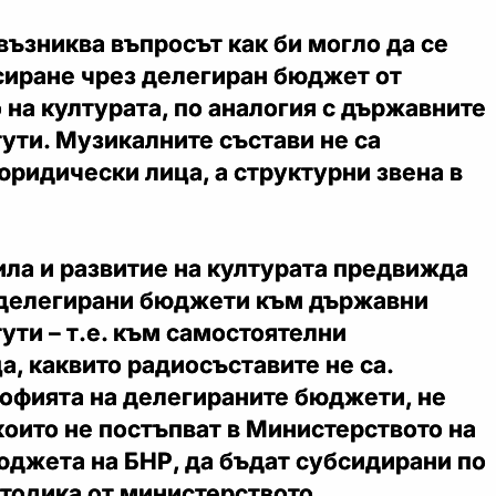
 възниква въпросът как би могло да се
иране чрез делегиран бюджет от
на културата, по аналогия с държавните
ути. Музикалните състави не са
ридически лица, а структурни звена в
ила и развитие на културата предвижда
 делегирани бюджети към държавни
ути – т.е. към самостоятелни
, каквито радиосъставите не са.
офията на делегираните бюджети, не
оито не постъпват в Министерството на
бюджета на БНР, да бъдат субсидирани по
тодика от министерството.