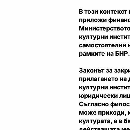
В този контекст
приложи финанс
Министерството 
културни инстит
самостоятелни ю
рамките на БНР.
Законът за закр
прилагането на
културни инстит
юридически лица
Съгласно филос
може приходи, к
културата, а в 
действащата ме