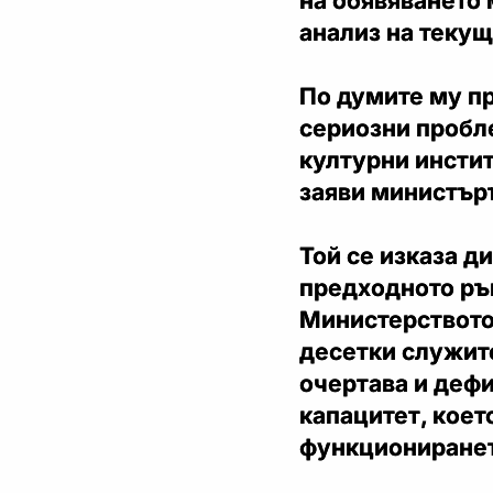
на обявяването 
анализ на текущ
По думите му п
сериозни пробл
културни инстит
заяви министър
Той се изказа д
предходното рък
Министерството
десетки служите
очертава и деф
капацитет, коет
функциониранет