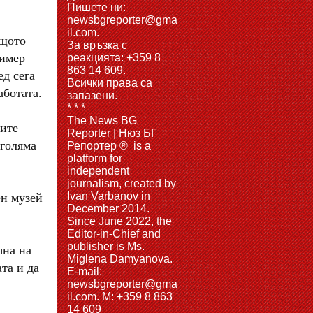
Пишете ни:
newsbgreporter@gma
il.com.
ащото
За връзка с
ример
реакцията: +359 8
863 14 609.
ед сега
Всички права са
аботата.
запазени.
* * *
The News BG
ните
Reporter | Нюз БГ
-голяма
Репортер ® is a
platform for
independent
journalism, created by
Ivan Varbanov in
ен музей
December 2014.
Since June 2022, the
Editor-in-Chief and
publisher is Ms.
яна на
Miglena Damyanova.
та и да
Е-mail:
newsbgreporter@gma
il.com. M: +359 8 863
14 609