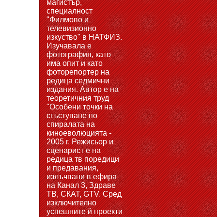
магистър,
специалност
"Филмово и
телевизионно
изкуство" в НАТФИЗ.
Изучавала е
фотография, като
има опит и като
фоторепортер на
редица седмични
издания. Автор е на
теоретичния труд
"Особени точки на
сгъстуване по
спиралата на
киноеволюцията -
2005 г. Режисьор и
сценарист е на
редица тв поредици
и предавания,
излъчвани в ефира
на Канал 3, Здраве
ТВ, СКАТ, GTV. Сред
изключително
успешните й проекти