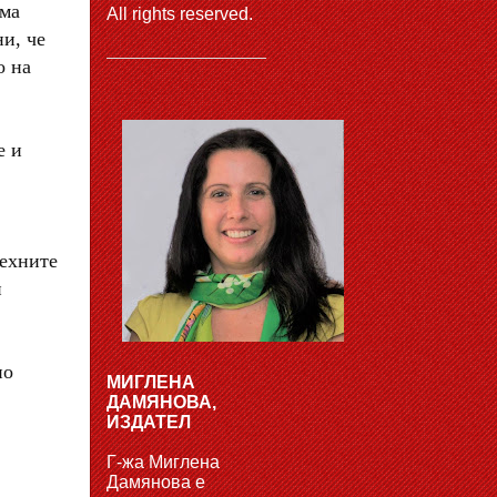
има
All rights reserved.
и, че
о на
е и
техните
и
по
МИГЛЕНА
ДАМЯНОВА,
ИЗДАТЕЛ
Г-жа Миглена
Дамянова е