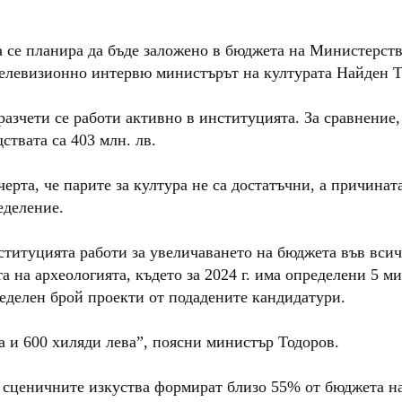
а се планира да бъде заложено в бюджета на Министерств
в телевизионно интервю министърът на културата Найден 
разчети се работи активно в институцията. За сравнение,
ствата са 403 млн. лв.
рта, че парите за култура не са достатъчни, а причината
еделение.
ституцията работи за увеличаването на бюджета във вси
а на археологията, където за 2024 г. има определени 5 м
еделен брой проекти от подадените кандидатури.
 и 600 хиляди лева”, поясни министър Тодоров.
 сценичните изкуства формират близо 55% от бюджета н