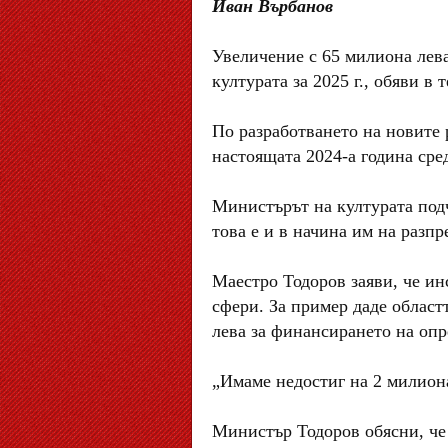
Иван Върбанов
Увеличение с 65 милиона лев
културата за 2025 г., обяви 
По разработването на новите 
настоящата 2024-а година сред
Министърът на културата подче
това е и в начина им на разпр
Маестро Тодоров заяви, че ин
сфери. За пример даде областт
лева за финансирането на опр
„Имаме недостиг на 2 милиона
Министър Тодоров обясни, че