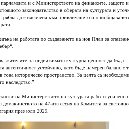
с парламента и с Министерството на финансите, защото 
стоящото законодателство в сферата на културата и уточн
трябва да е насочена към привличането и приобщаванет
рата."
дъка на работата по създаването на нов План за опазван
ебър“.
ова жителите на недвижимата културна ценност да бъдат
та автентичност устойчиво, като бъде намерен баланс с 
в това историческо пространство. За целта са необходим
то наследство."
екипът на Министерството на културата работи усилено 
а домакинството на 47-ата сесия на Комитета за световно
гария през юли 2025.