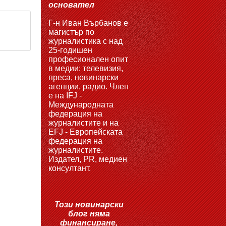
основател
Г-н Иван Върбанов е
магистър по
журналистика с над
25-годишен
професионален опит
в медии: телевизия,
преса, новинарски
агенции, радио. Член
е на IFJ -
Международната
федерация на
журналистите и на
EFJ - Европейската
федерация на
журналистите.
Издател, PR, медиен
консултант.
Този новинарски
блог няма
финансиране,