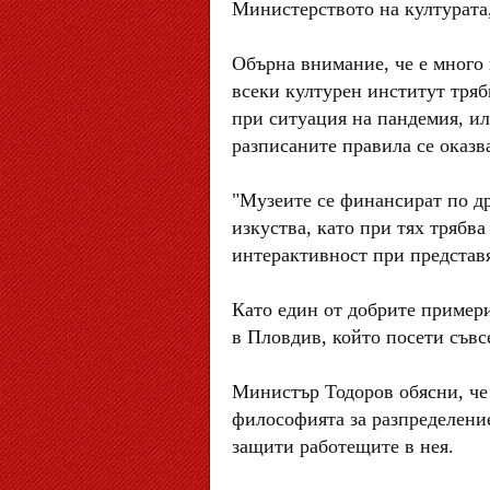
Министерството на културата,
Обърна внимание, че е много 
всеки културен институт тряб
при ситуация на пандемия, или
разписаните правила се оказв
"Музеите се финансират по др
изкуства, като при тях трябва
интерактивност при представя
Като един от добрите примери
в Пловдив, който посети съвс
Министър Тодоров обясни, че
философията за разпределение
защити работещите в нея.