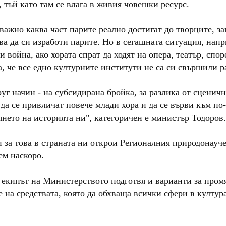
 тъй като там се влага в живия човешки ресурс.
важно каква част парите реално достигат до творците, з
ва да си изработи парите. Но в сегашната ситуация, нап
 война, ако хората спрат да ходят на опера, театър, спор
а, че все едно културните институти не са си свършили р
уг начин - на субсидирана бройка, за разлика от сценич
 да се привличат повече млади хора и да се върви към по
нето на историята ни", категоричен е министър Тодоров.
 за това в страната ни открои Регионалния природонауч
ем наскоро.
 екипът на Министерството подготвя и варианти за пром
 на средствата, която да обхваща всички сфери в култура