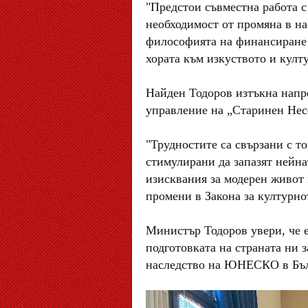
"Предстои съвместна работа 
необходимост от промяна в на
философията на финансиране 
хората към изкуството и култу
Найден Тодоров изтъкна напре
управление на „Старинен Нес
"Трудностите са свързани с т
стимулирани да запазят нейна
изисквания за модерен живот 
промени в Закона за културно
Министър Тодоров увери, че 
подготовката на страната ни з
наследство на ЮНЕСКО в Бъл