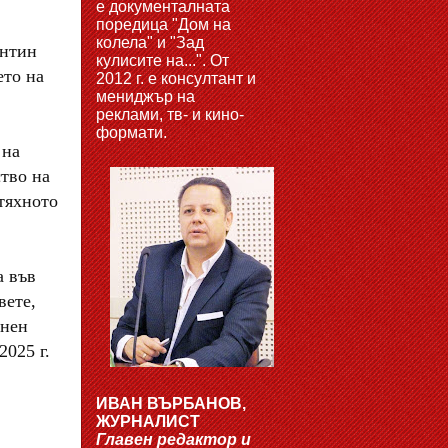
е документалната
поредица "Дом на
колела" и "Зад
ентин
кулисите на...". От
ето на
2012 г. е консултант и
мениджър на
реклами, тв- и кино-
формати.
 на
тво на
 тяхното
а във
вете,
онен
2025 г.
ИВАН ВЪРБАНОВ,
ЖУРНАЛИСТ
Главен редактор и