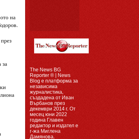
ото на
Тодоров.
 през
 за
The News BG
Reporter ® | News
Blog e платформа за
независима
чки
журналистика,
илиона
създадена от Иван
Върбанов през
декември 2014 г. От
месец юни 2022
година Главен
редактор и издател е
г-жа Миглена
а
Дамянова.