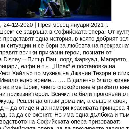
 24-12-2020 | През месец януари 2021 г.
Шрек“ се завръща в Софийската опера! От култ
е представят една история, в която добрият зе
и ситуации и се бори за любовта на прекрасна
равят всички приказни герои, познати от
 Disney – Питър Пан, лорд Фаркуад, Магарето,
ицари, елфи и т.н. „Шрек“ е постановка на
ест Хайлър по музика на Джанин Тезори и сти
 Имало едно време... …. В далечно блато живе
 на име Шрек, чието спокойствие е разбито вн
ни приказни герои. Всички те били прогонени от
ркуад. Решен да опази дома им, а също и своя,
д – да отиде и да намери красивата принцеса 
ад, за да се оженят. Но има една дълбока и тъ
оводството на Софийската опера призовават:
 Софийската опера, за да преживеете заедно т