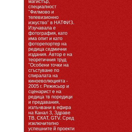
магистър,
специалност
"Филмово и
телевизионно
изкуство" в НАТФИЗ.
Изучавала е
фотография, като
има опит и като
фоторепортер на
редица седмични
издания. Автор е на
теоретичния труд
"Особени точки на
сгъстуване по
спиралата на
киноеволюцията -
2005 г. Режисьор и
сценарист е на
редица тв поредици
и предавания,
излъчвани в ефира
на Канал 3, Здраве
ТВ, СКАТ, GTV. Сред
изключително
успешните й проекти