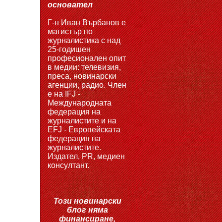
основател
Г-н Иван Върбанов е
магистър по
журналистика с над
25-годишен
професионален опит
в медии: телевизия,
преса, новинарски
агенции, радио. Член
е на IFJ -
Международната
федерация на
журналистите и на
EFJ - Европейската
федерация на
журналистите.
Издател, PR, медиен
консултант.
Този новинарски
блог няма
финансиране,