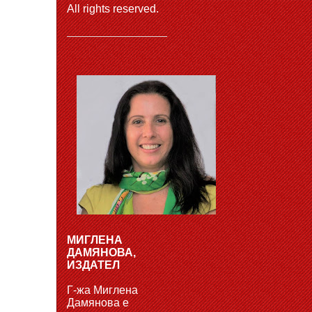
All rights reserved.
МИГЛЕНА
ДАМЯНОВА,
ИЗДАТЕЛ
Г-жа Миглена
Дамянова е