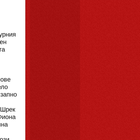
урния
лен
та
хове
ело
езапно
 Шрек
Фиона
мна
ози