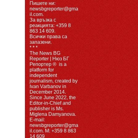
Пишете ни:
newsbgreporter@gma
il.com.
За връзка с
реакцията: +359 8
863 14 609.
Всички права са
запазени.
* * *
The News BG
Reporter | Нюз БГ
Репортер ® is a
platform for
independent
journalism, created by
Ivan Varbanov in
December 2014.
Since June 2022, the
Editor-in-Chief and
publisher is Ms.
Miglena Damyanova.
Е-mail:
newsbgreporter@gma
il.com. M: +359 8 863
14 609