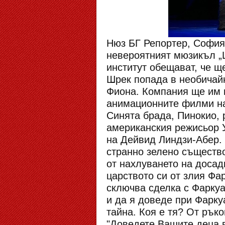
Нюз БГ Репортер, София,
невероятният мюзикъл „
институт обещават, че щ
Шрек попада в необичайн
Фиона. Компания ще им п
анимационните филми на
Синята брада, Пинокио, р
американския режисьор У
на Дейвид Линдзи-Абер.
странно зелено същество
от нахлуването на досад
царството си от злия Фа
сключва сделка с Фаркуа
и да я доведе при Фарку
тайна. Коя е тя? От рък
"Доведете Вашите деца в