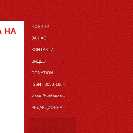
НОВИНИ
А НА
ЗА НАС
КОНТАКТИ
ВИДЕО
DONATION
ISSN : 3033-1684
Иван Върбанов – журналист | The News BG Reporter
РЕДАКЦИОННА ПОЛИТИКА НА THE NEWS BG REPORTER