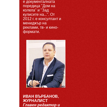
е документалната
поредица "Дом на
колела" и "Зад
кулисите на...". От
2012 г. е консултант и
мениджър на
реклами, тв- и кино-
формати.
ИВАН ВЪРБАНОВ,
ЖУРНАЛИСТ
Главен редактор и