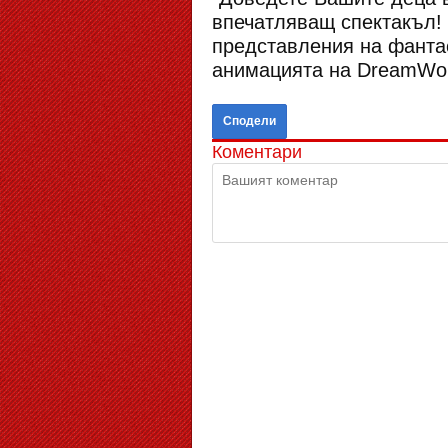
впечатляващ спектакъл!
представления на фантас
анимацията на DreamWor
Сподели
Коментари