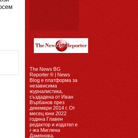
осем
The News BG
Reporter ® | News
Blog e платформа за
независима
журналистика,
създадена от Иван
Върбанов през
декември 2014 г. От
месец юни 2022
година Главен
редактор и издател е
г-жа Миглена
Дамянова.