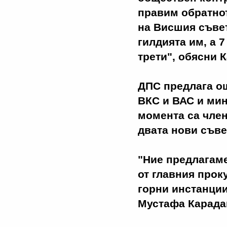
правим обратно
на Висшия съвет
гилдията им, а 7
трети", обясни 
ДПС предлага ощ
ВКС и ВАС и мин
момента са член
двата нови съве
"Ние предлагаме
от главния прок
горни инстанции
Мустафа Карада