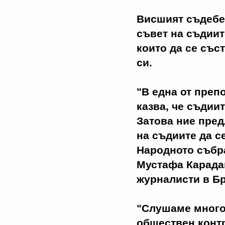
Висшият съдебен
съвет на съдиит
които да се със
си.
"В една от преп
казва, че съдиит
Затова ние пред
на съдиите да се
Народното събра
Мустафа Карада
журналисти в Б
"Слушаме много
обществен контр