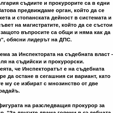
лгария съдиите и прокурорите са в едни
Затова предвиждаме орган, който да се
ета и стопанската дейност в системата и
съвет на магистратите, който да се състои
, защото въпросите са общи и няма как да
", обясни лидерът на ДПС.
ема за Инспектората на съдебната власт -
еля на съдийски и прокурорски.
еята, че Инспекторатът е на съдебната
ре да остане в сегашния си вариант, като
е му се избират с мнозинство от две
арадайъ.
фигурата на разследващия прокурор за
р. "За другите двама големи в съдебната