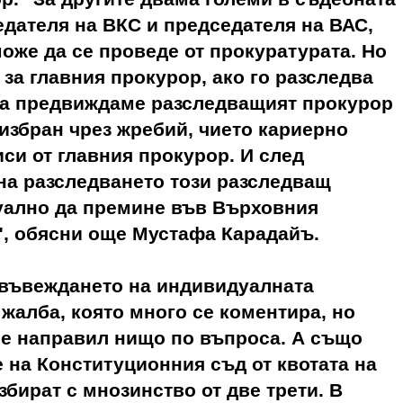
едателя на ВКС и председателя на ВАС,
оже да се проведе от прокуратурата. Но
за главния прокурор, ако го разследва
ва предвиждаме разследващият прокурор
 избран чрез жребий, чието кариерно
иси от главния прокурор. И след
на разследването този разследващ
уално да премине във Върховния
", обясни още Мустафа Карадайъ.
 въвеждането на индивидуалната
жалба, която много се коментира, но
 е направил нищо по въпроса. А също
е на Конституционния съд от квотата на
збират с мнозинство от две трети. В