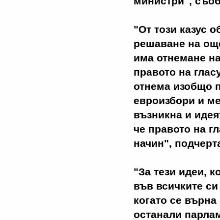
министри", съо
"От този казус 
решаване на ощ
има отнемане на
правото на глас
отнема изобщо п
евроизбори и ме
възникна и идея
че правото на г
начин", подчерт
"За тези идеи, 
във всичките си
когато се върна
останали парлам