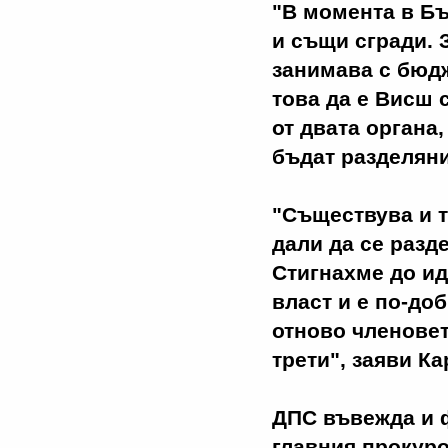
"В момента в Бъ
и същи сгради. 
занимава с бюдж
това да е Висш 
от двата органа
бъдат разделяни
"Съществува и т
дали да се разд
Стигнахме до ид
власт и е по-доб
отново членовет
трети", заяви К
ДПС въвежда и 
главния прокуро