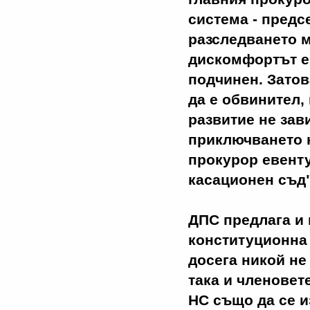
система - предс
разследването м
дискомфортът е 
подчинен. Зато
да е обвинител,
развитие не зав
приключването 
прокурор евент
касационен съд
ДПС предлага и
конституционна 
досега никой не
така и членовет
НС също да се и