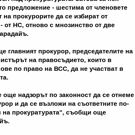
то предложение - шестима от членовете
 на прокурорите да се избират от
 - от НС, отново с мнозинство от две
Карадайъ.
е главният прокурор, председателите на
истърът на правосъдието, които в
ове по право на ВСС, да не участват в
та.
 още надзорът по законност да се отнеме
урор и да се възложи на съответните по-
 на прокуратурата", съобщи още
йъ.