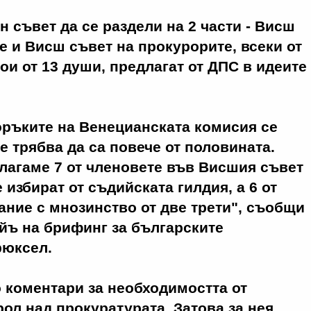
 съвет да се раздели на 2 части - Висш
е и Висш съвет на прокурорите, всеки от
тои от 13 души, предлагат от ДПС в идеите
оръките на Венецианската комисия се
е трябва да са повече от половината.
лагаме 7 от членовете във Висшия съвет
 избират от съдийската гилдия, а 6 от
ние с мнозинство от две трети", съобщи
йъ на брифинг за българските
рюксел.
 коментари за необходимостта от
ол над прокуратурата. Затова за нея