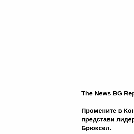
The News BG Rep
Промените в Кон
представи лиде
Брюксел.