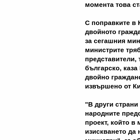
момента това ст
С поправките в 
двойното гражда
за сегашния мин
министрите тряб
представители, 
българско, каза
двойно гражданс
извършено от Ки
"В други страни
народните пред
проект, който в
изискването да 