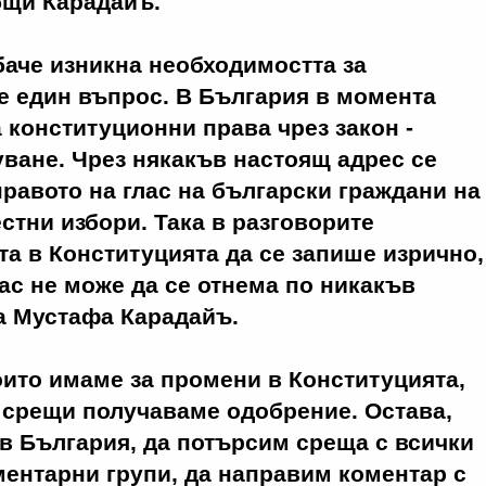
бщи Карадайъ.
обаче изникна необходимостта за
е един въпрос. В България в момента
 конституционни права чрез закон -
уване. Чрез някакъв настоящ адрес се
равото на глас на български граждани на
стни избори. Така в разговорите
та в Конституцията да се запише изрично,
лас не може да се отнема по никакъв
а Мустафа Карадайъ.
които имаме за промени в Конституцията,
 срещи получаваме одобрение. Остава,
 в България, да потърсим среща с всички
ентарни групи, да направим коментар с