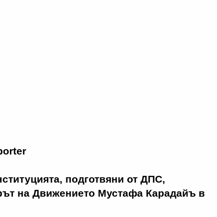
orter
ституцията, подготвяни от ДПС,
рът на Движението Мустафа Карадайъ в