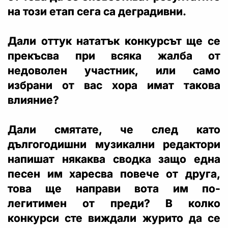
на този етап сега са деградивни.
Дали оттук нататък конкурсът ще се
прекъсва при всяка жалба от
недоволен участник, или само
избрани от вас хора имат такова
влияние?
Дали смятате, че след като
дългогодишни музикални редактори
напишат някаква сводка защо една
песен им харесва повече от друга,
това ще направи вота им по-
легитимен от преди? В колко
конкурси сте виждали журито да се