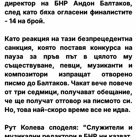
директор на БНР Андон Балтаков,
след като бяха огласени финалистите
- 14 на брой.
Като реакция на тази безпрецедентна
санкция, която поставя конкурса на
пауза за пръв път в цялото му
съществуване, певци, музиканти и
композитори изпращат отворено
писмо до Балтаков. Чакат вече повече
от три седмици, получават обещание,
че ще получат отговор на писмото си.
Но, това най-скоро време все не идва.
Рут Колева споделя: "Служители и
музикални редактори в БНР ни казват,