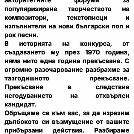
авторитетните форуми за
популяризиране творчеството на
композитори, текстописци и
изпълнители на нови български поп и
рок песни.
В историята на конкурса, от
създаването му през 1970 година,
няма нито една година прекъсване. С
огромно разочарование разбрахме за
тазгодишното прекъсване.
Прекъсване в следствие
негодуванието на отхвърлен
кандидат.
Обръщаме се към вас, за да изразим
дълбокото си възмущение от вашите
прибързани действия. Разбираме