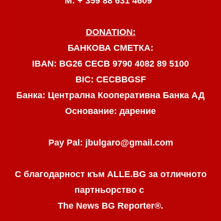
М: + 359 88 631 4609
DONATION:
БАНКОВА СМЕТКА:
IBAN: BG26 CECB 9790 4082 89 5100
BIC: CECBBGSF
Банка: Централна Кооперативна Банка АД
Основание: дарение
Pay Pal: jbulgaro@gmail.com
С благодарност към ALLE.BG
за отличното
партньорство с
The News BG Reporter
®
.