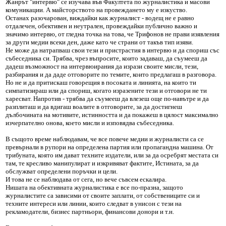
Жанрът "интервю" се изучава във Факултета по журналистика и масови
комуникации. А майсторството на провеждането му е изкуство.
Останах разочарован, виждайки как журналист - водещ не е равно
отдалечен, обективен и неутрален, провеждайки публично важно и
значимо интервю, от гледна точка на това, че Трифонов не прави изявления
за други медии всеки ден, даже като че страни от такъв тип изяви.
Не може да натрапваш свои тези и пристрастия в интервю и да спориш със
събеседника си. Трябва, чрез въпросите, които задаваш, да съумееш да
дадеш възможност на интервюирания да изрази своите мисли, тези,
разбирания и да даде отговорите по темите, които предлагаш в разговора.
Но не и да притискаш говорещия в посоката и линията, на които ти
симпатизираш или да спориш, когато изразените тези и отговори не ти
харесват. Напротив - трябва да съумееш да влезеш още по-навътре и да
разплиташ и да вдигаш воалите в отговорите, за да достигнеш
дълбочината на мотивите, истинността и да покажеш в цялост максимално
изчерпателно онова, което мисли и изповядва събеседника.
В същото време наблюдавам, че все повече медии и журналисти са се
превърнали в рупори на определена партия или пропагандна машина. От
трибуната, която им дават техните издатели, или за да осребрят местата си
там, те кресливо манипулират и изкривяват фактите, Истината, за да
обслужват определени поръчки и цели.
И това не се наблюдава от сега, но вече съвсем ескалира.
Нишата на обективната журналистика е все по-празна, защото
журналистите са зависими от своите заплати, от собствениците си и
техните интереси или линии, които следват в унисон с тези на
рекламодатели, бизнес партньори, финансови донори и т.н.