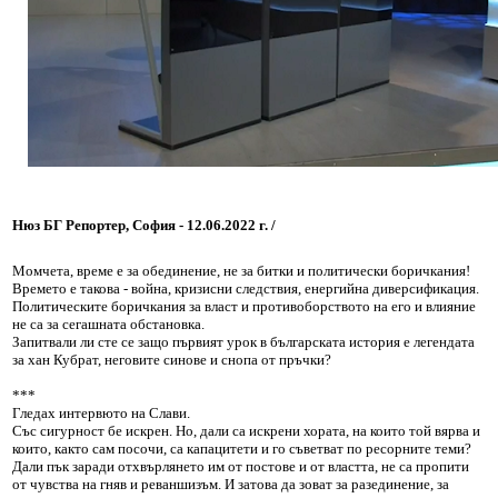
Нюз БГ Репортер, София - 12.06.2022 г. /
Момчета, време е за обединение, не за битки и политически боричкания!
Времето е такова - война, кризисни следствия, енергийна диверсификация.
Политическите боричкания за власт и противоборството на его и влияние
не са за сегашната обстановка.
Запитвали ли сте се защо първият урок в българската история е легендата
за хан Кубрат, неговите синове и снопа от пръчки?
***
Гледах интервюто на Слави.
Със сигурност бе искрен. Но, дали са искрени хората, на които той вярва и
които, както сам посочи, са капацитети и го съветват по ресорните теми?
Дали пък заради отхвърлянето им от постове и от властта, не са пропити
от чувства на гняв и реваншизъм. И затова да зоват за разединение, за