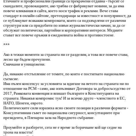
Етичните и професионални граници са прекрачени отдавна - търсят се
скандалите, провокациите, ако трябва се фабрикуват новини, за да има
повече кликвания в сайта, което носи трафик и реклами. Вече става
стандарт в онлайн сайтове, претендиращи за известност и популряност, да
се публикуват всякакви компромати, които са подхвърлени от различни
структури или са придобити по извън журналистически начин, за да се
обслужат политически, партийни и корпоративни интереси. Медиите
стават все повече оръжия в ежедневната война и противостоене.
***
Ако в тежки моменти за страната ни се разделим, а това все повече става,
лесно ще бъдем пречупени.
Смачкани и унищожени.
Да, никакво отстъпление от темите, по които е постигнато национално
съгласие.
Има пълен консенсус за условията за вдигане на ветото на страната ни по
отношение на РСМ - само, ако изпълняват Договора за добросъседство от
2017, Рамковата конвенция и впишат българите в Конституцията на
страната. Никакъв компромис тук! И за всичко друго - членството в ЕС,
НАТО, Шенген, еврото.
Политическите сили изразиха ясно своите позиции в различни формати -
Консултативния съвет по национална сигурност, консултациите при
президента, в Пленарна зала на Народното събрание.
Проумейте и разберете, сега не е време за боричкане кой ще седне на
трона на властта!