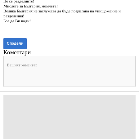
Не се разделяйте!
Мислете за България, момчета!
Велика България не заслужава да бъде подлагана на унищожение и
разделения!
Бог да Ви води!
Сподели
Коментари