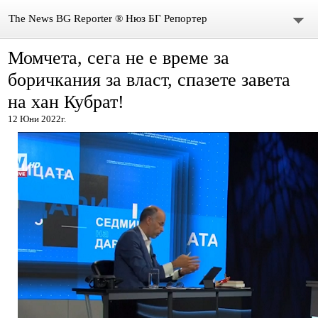
The News BG Reporter ® Нюз БГ Репортер
Момчета, сега не е време за
НОВИНИ
боричкания за власт, спазете завета
ЗА НАС
на хан Кубрат!
12 Юни 2022г.
КОНТАКТИ
ВИДЕО
DONATION
ISSN : 3033-1684
Иван Върбанов – журналист | The News BG Reporter
РЕДАКЦИОННА ПОЛИТИКА НА THE NEWS BG REPORTER