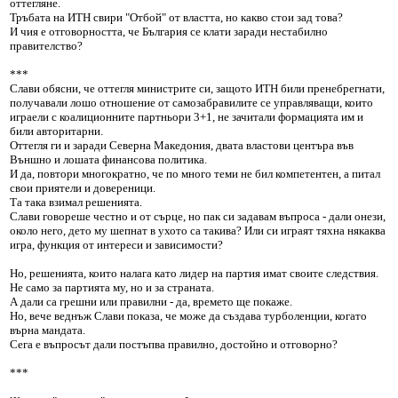
оттегляне.
Тръбата на ИТН свири "Отбой" от властта, но какво стои зад това?
И чия е отговорността, че България се клати заради нестабилно
правителство?
***
Слави обясни, че оттегля министрите си, защото ИТН били пренебрегнати,
получавали лошо отношение от самозабравилите се управляващи, които
играели с коалиционните партньори 3+1, не зачитали формацията им и
били авторитарни.
Оттегля ги и заради Северна Македония, двата властови центъра във
Външно и лошата финансова политика.
И да, повтори многократно, че по много теми не бил компетентен, а питал
свои приятели и довереници.
Та така взимал решенията.
Слави говореше честно и от сърце, но пак си задавам въпроса - дали онези,
около него, дето му шепнат в ухото са такива? Или си играят тяхна някаква
игра, функция от интереси и зависимости?
Но, решенията, които налага като лидер на партия имат своите следствия.
Не само за партията му, но и за страната.
А дали са грешни или правилни - да, времето ще покаже.
Но, вече веднъж Слави показа, че може да създава турболенции, когато
върна мандата.
Сега е въпросът дали постъпва правилно, достойно и отговорно?
***