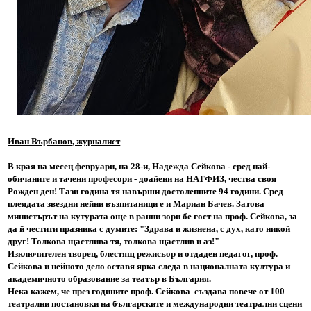
Иван Върбанов, журналист
В края на месец февруари, на 28-и, Надежда Сейкова - сред най-
обичаните и тачени професори - доайени на НАТФИЗ, чества своя
Рожден ден! Тази година тя навърши достолепните 94 години. Сред
плеядата звездни нейни възпитаници е и Мариан Бачев. Затова
министърът на кутурата още в ранни зори бе гост на проф. Сейкова, за
да й честити празника с думите: "Здрава и жизнена, с дух, като никой
друг!
Толкова щастлива тя, толкова щастлив и аз!"
Изключителен творец, блестящ режисьор и отдаден педагог, проф.
Сейкова и нейното дело оставя ярка следа в националната култура и
академичното образование за театър в България.
Нека кажем, че през годините проф. Сейкова създава повече от 100
театрални постановки на българските и международни театрални сцени