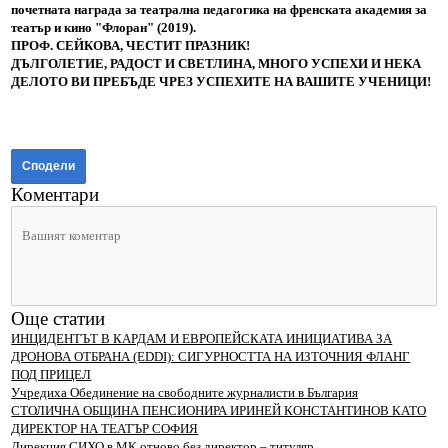
почетната награда за театрална педагогика на френската академия за
театър и кино "Флоран" (2019).
ПРОФ. СЕЙКОВА, ЧЕСТИТ ПРАЗНИК!
ДЪЛГОЛЕТИЕ, РАДОСТ И СВЕТЛИНА, МНОГО УСПЕХИ И НЕКА
ДЕЛОТО ВИ ПРЕБЪДЕ ЧРЕЗ УСПЕХИТЕ НА ВАШИТЕ УЧЕНИЦИ!
Сподели
Коментари
Още статии
ИНЦИДЕНТЪТ В КАРДАМ И ЕВРОПЕЙСКАТА ИНИЦИАТИВА ЗА
ДРОНОВА ОТБРАНА (EDDI): СИГУРНОСТТА НА ИЗТОЧНИЯ ФЛАНГ
ПОД ПРИЦЕЛ
Учредиха Обединение на свободните журналисти в България
СТОЛИЧНА ОБЩИНА ПЕНСИОНИРА ИРИНЕЙ КОНСТАНТИНОВ КАТО
ДИРЕКТОР НА ТЕАТЪР СОФИЯ
Дирекция СИХО в МК отново без директор – титуляр