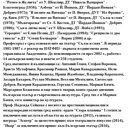
- "Ромео и Жулиета" от У. Шекспир, ДТ "Никола Вапцаров" -
Благоевград (1956); "Албена" от Й. Йовков, ДТ "Йордан Йовков"-
Добрич (1975); "В полите на Витоша" от П. Яворов, ДУТ "Ил Франко",
гр. Киев (1977); "В полите на Витоша" от П. Яворов, ДТ "Сълза и смях"
(1978); "Мъжемразка" от Ст. Л. Костов, ДТ "Йордан Йовков"- Добрич
(1986); "Сън в лятна нощ" от У. Шекспир, ДТ- Ямбол (1993);
"Гераците" от Елин Пелин, ДТ - Пазарджик (1994); "Срещнали се два
гявола" в ДТ "Стоян Бъчваров" - Варна (2006) и др.
Професорът е сред основателите на театър "Сълза и смях". В периода
1981-1987 г. е ректор на НАТФИЗ - първата и единствена жена
управлявала Академията. До пенсионирането си през 2002 г., работи с
14 актьорски випуска и повече от 250 студенти.
Сред именитите й възпитаници са: Антоний Генов, Стефан Воронов,
Христо Мутафчиев, Красимир Ранков, Мария Каварджикова, Нели
Монеджикова, Янина Кашева, Ирини Жамбонас, Владимир Карамазов,
Захари Бахаров, Руслан Мъйнов, Веселин Мезеклиев, Светослав
Добрев, Валерия Кардашевска, Гергана Стоянова, Мариан Бачев,
Маргарита Божилова и още много творци, които градят днешния
български театър и съвременната ни култура. Сред тях е и Мариан
Бачев, сега министър на културата.
Проф. Надежда Сейкова е носител на престижни национални и
международни отличия сред които: орден "Стара планина" I степен за
изключителни заслуги в областта на културата (2011), голямата
награда "Аскеер" за цялостен принос към театралното изкуство (2014),
"Икар" за изключителен принос към българския театър (2016),