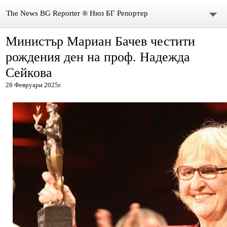
The News BG Reporter ® Нюз БГ Репортер
Министър Мариан Бачев честити
НОВИНИ
рождения ден на проф. Надежда
ЗА НАС
Сейкова
28 Февруари 2025г.
КОНТАКТИ
ВИДЕО
DONATION
ISSN : 3033-1684
Иван Върбанов – журналист | The News BG Reporter
РЕДАКЦИОННА ПОЛИТИКА НА THE NEWS BG REPORTER