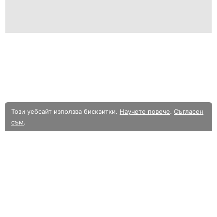
Този уебсайт използва бисквитки.
Научете повече
.
Съгласен
съм
.
В момента разглеждате олекотената мобилна версия на уебсайта.
Към
пълната версия.
Уебсайт в Alle.bg