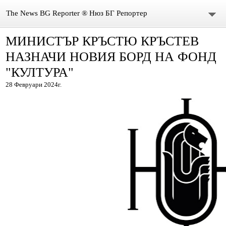
The News BG Reporter ® Нюз БГ Репортер
МИНИСТЪР КРЪСТЮ КРЪСТЕВ
НОВИНИ
НАЗНАЧИ НОВИЯ БОРД НА ФОНД
ЗА НАС
"КУЛТУРА"
28 Февруари 2024г.
КОНТАКТИ
ВИДЕО
DONATION
ISSN : 3033-1684
Иван Върбанов – журналист | The News BG Reporter
РЕДАКЦИОННА ПОЛИТИКА НА THE NEWS BG REPORTER