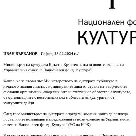
ИВАН ВЪРБАНОВ - София, 28.02.2024 г. /
Министърът на културата Кръстю Кръстев назначи новите членове на
Управителния съвет на Национален фонд "Култура".
Факт е, че за първи път Министерството на културата публикува в
началото пълния списък с номинираните лица от страна на творческите
съсловни организации, академичните институции в областта на културата,
от организациите с нестопанска цел в областта на културата и от
културните дейци.
След това министърът на културата определи комисия, която да разгледа
постъпилите номинации и предложения за нови членове на Управителния
съвет на Национален фонд „Култура“ (УС на НФК).
В състава на комисията бяха включени представители на Института за