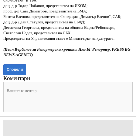
библиотеки“ и ТБА;
доц. д-р Тодор Чобанов, представител на ИКОМ;
проф. д-р Сава Димитров, представител на БМА;
Розита Еленова, представител на Фондация „Димитър Еленов“, САБ;
доц. д-р Деян Статулов, представител на СБФД;
Десислава Георгиева, представител на община Варна/РеБонкърс;
Светослав Недев, представител на СБХ.
Председател на Управителния съвет е Министърът на културата.
(Иван Върбанов за Репортерски хроники, Нюз БГ Репортер, PRESS BG
NEWS AGENCY)
Сподели
Коментари