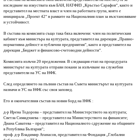
изследване на изкуствата към БАН, НАТФИЗ „Кръстьо Сарафов“, както и
представител на местната власт и член на работната група, която е
инициирала „Проект 42“ в рамките на Националния план за възстановяване
и устойчивост.
В състава на комисията също така бяха включени: член на политическия
кабинет към министъра на културата, представител на дирекция „Правно-
нормативна дейност и публични предприятия“, както и представител на
дирекция „Бюджет и финансово-счетоводни дейности“.
Комисията излъчи 20 предложения. В следващия етап на процедурата
министърът на културата отправи покани за излъчване на служебни
представители на УС на НФК.
След определянето на пълния състав на Съвета министърът на културата
назначи и УС на НФК със своя заповед.
Ето и окончателния състав на новия борд на НФК :
д-р Ирена Тодорова – представител на Министерството на културата;
Светла Симидчиева – представител на Министерството на финансите;
Диана Саватева – представител на Националното сдружение на общините
в Република България“;
проф. д-р Владимир Атанасов, представител на Фондация „Глобални