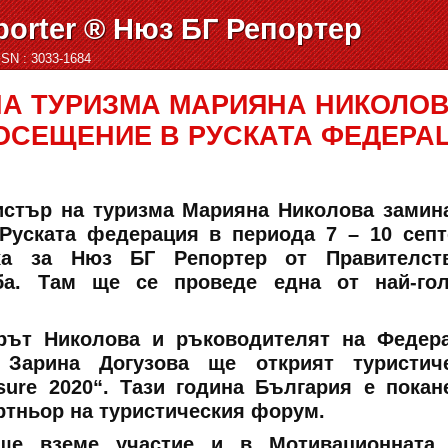
orter ® Нюз БГ Репортер
ISSN : 3033-1684
А ТУРИЗМА МАРИЯНА НИКОЛОВ
ОСЕЩЕНИЕ В РУСКАТА ФЕДЕРА
стър на туризма Марияна Николова замин
Руската федерация в периода 7 – 10 сеп
ха за Нюз БГ Репортер от Правителств
а. Там ще се проведе една от най-гол
рът Николова и ръководителят на Федер
Зарина Догузова ще открият туристиче
sure 2020“. Тази година България е покан
артньор на туристическия форум.
ще вземе участие и в Мотивационната 