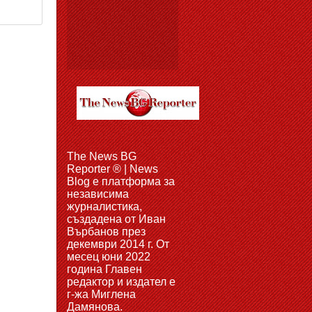
The News BG
Reporter ® | News
Blog e платформа за
независима
журналистика,
създадена от Иван
Върбанов през
декември 2014 г. От
месец юни 2022
година Главен
редактор и издател е
г-жа Миглена
Дамянова.