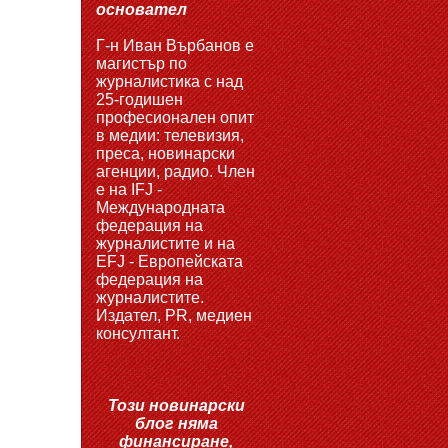
основател
Г-н Иван Върбанов е
магистър по
журналистика с над
25-годишен
професионален опит
в медии: телевизия,
преса, новинарски
агенции, радио. Член
е на IFJ -
Международната
федерация на
журналистите и на
EFJ - Европейската
федерация на
журналистите.
Издател, PR, медиен
консултант.
Този новинарски
блог няма
финансиране,