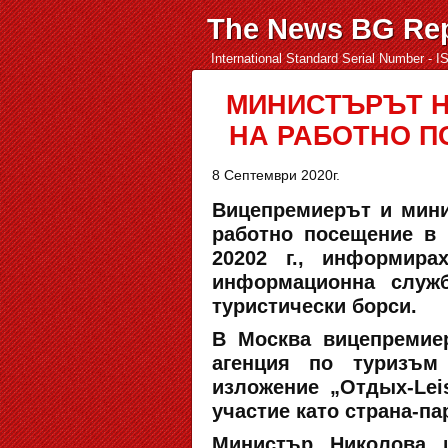
The News BG Rep
International Standard Serial Number - 
МИНИСТЪРЪТ Н
НА РАБОТНО П
8 Септември 2020г.
Вицепремиерът и мини
работно посещение в 
20202 г., информира
информационна служб
туристически борси.
В Москва вицепремие
агенция по туризъм 
изложение „Отдых-Lei
участие като страна-п
Министър Николова 