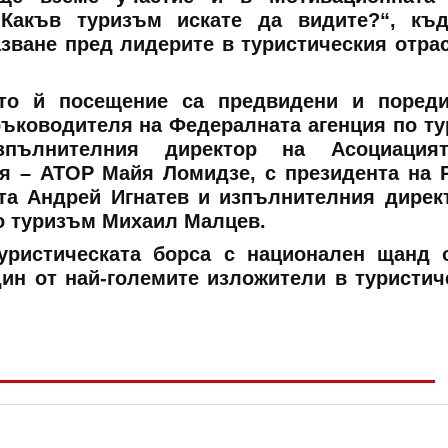
 Какъв туризъм искате да видите?“, къ
зване пред лидерите в туристическия отра
то й посещение са предвидени и пореди
ръководителя на Федералната агенция по т
зпълнителния директор на Асоциация
ия – АТОР Майя Ломидзе, с президента на 
та Андрей Игнатев и изпълнителния дирек
о туризъм Михаил Малцев.
уристическата борса с национален щанд 
един от най-големите изложители в туристич