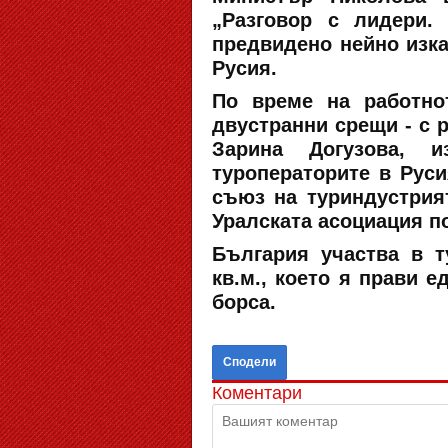
„Разговор с лидери.
предвидено нейно изка
Русия.
По време на работно
двустранни срещи - с 
Зарина Догузова, и
туроператорите в Рус
съюз на туриндустрия
Уралската асоциация п
България участва в т
кв.м., което я прави 
борса.
Сподели
Коментари