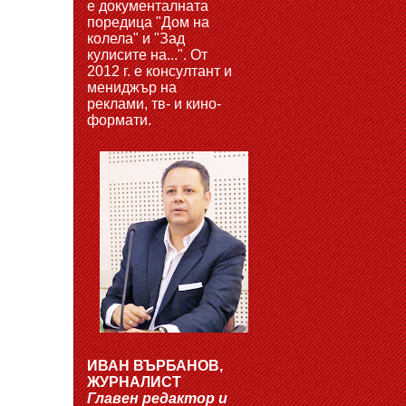
е документалната
поредица "Дом на
колела" и "Зад
кулисите на...". От
2012 г. е консултант и
мениджър на
реклами, тв- и кино-
формати.
ИВАН ВЪРБАНОВ,
ЖУРНАЛИСТ
Главен редактор и