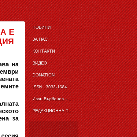
НОВИНИ
А Е
ЗА НАС
ЦИЯ
КОНТАКТИ
ВИДЕО
ава на
тември
DONATION
ената
емите
ISSN : 3033-1684
Иван Върбанов – журналист | The News BG Reporter
алната
ското
РЕДАКЦИОННА ПОЛИТИКА НА THE NEWS BG REPORTER
ена за
сесия