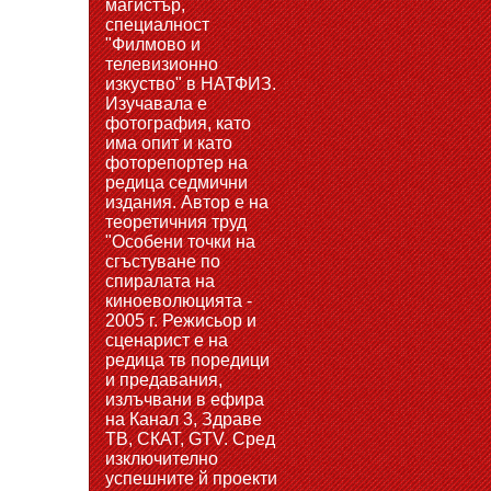
магистър,
специалност
"Филмово и
телевизионно
изкуство" в НАТФИЗ.
Изучавала е
фотография, като
има опит и като
фоторепортер на
редица седмични
издания. Автор е на
теоретичния труд
"Особени точки на
сгъстуване по
спиралата на
киноеволюцията -
2005 г. Режисьор и
сценарист е на
редица тв поредици
и предавания,
излъчвани в ефира
на Канал 3, Здраве
ТВ, СКАТ, GTV. Сред
изключително
успешните й проекти