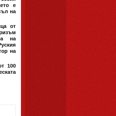
дето е
съл на
ца от
уризъм
та на
Руския
тор на
от 100
еската