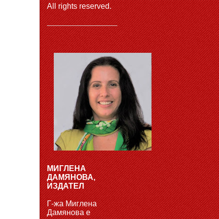
All rights reserved.
МИГЛЕНА
ДАМЯНОВА,
ИЗДАТЕЛ
Г-жа Миглена
Дамянова е