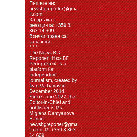
Пишете ни:
newsbgreporter@gma
il.com.
За връзка с
реакцията: +359 8
863 14 609.
Всички права са
запазени.
* * *
The News BG
Reporter | Нюз БГ
Репортер ® is a
platform for
independent
journalism, created by
Ivan Varbanov in
December 2014.
Since June 2022, the
Editor-in-Chief and
publisher is Ms.
Miglena Damyanova.
Е-mail:
newsbgreporter@gma
il.com. M: +359 8 863
14 609