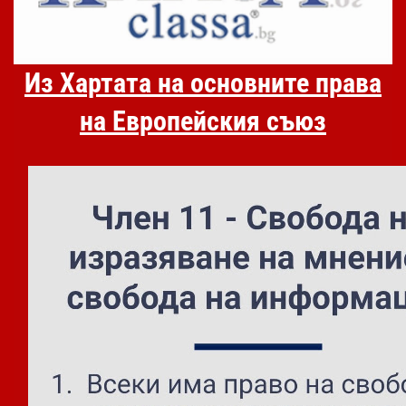
Из Хартата на основните права
на Европейския съюз