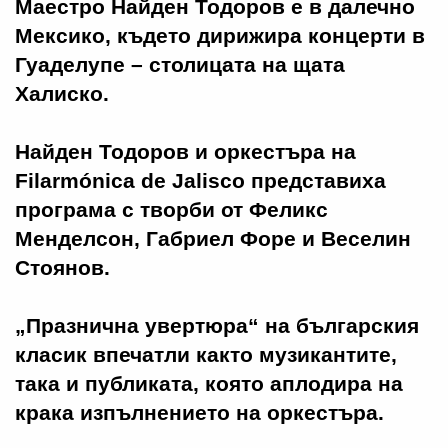
Маестро Найден Тодоров е в далечно
Мексико, където дирижира концерти в
Гуаделупе – столицата на щата
Халиско.
Найден Тодоров и оркестъра на
Filarmónica de Jalisco представиха
програма с творби от Феликс
Менделсон, Габриел Форе и Веселин
Стоянов.
„Празнична увертюра“ на българския
класик впечатли както музикантите,
така и публиката, която аплодира на
крака изпълнението на оркестъра.