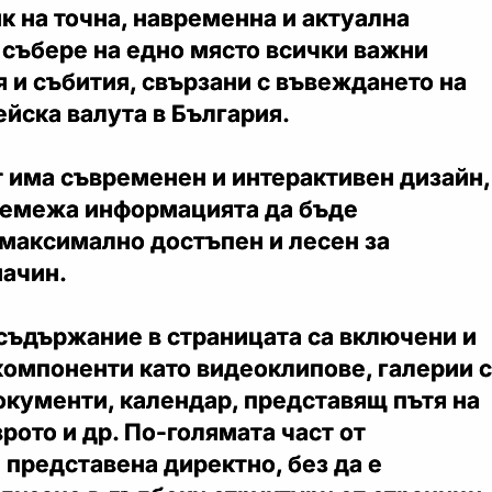
к на точна, навременна и актуална
 събере на едно място всички важни
 и събития, свързани с въвеждането на
йска валута в България.
т има съвременен и интерактивен дизайн,
ремежа информацията да бъде
 максимално достъпен и лесен за
начин.
съдържание в страницата са включени и
омпоненти като видеоклипове, галерии с
окументи, календар, представящ пътя на
рото и др. По-голямата част от
представена директно, без да е