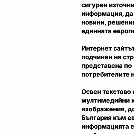
сигурен източни
информация, да
новини, решения
единната европе
Интернет сайтъ
подчинен на ст
представена по
потребителите 
Освен текстово 
мултимедийни к
изображения, д
България към ев
информацията е 