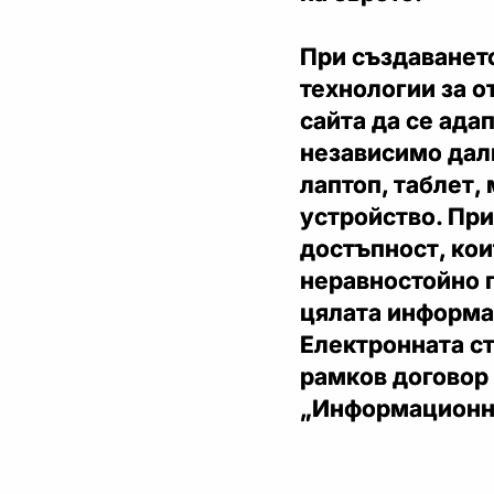
При създаванет
технологии за о
сайта да се ада
независимо дали
лаптоп, таблет,
устройство. При
достъпност, кои
неравностойно 
цялата информа
Електронната ст
рамков договор
„Информационн