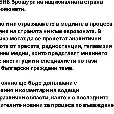
 БНБ брошура на националната страна
ромонети.
о и на отразяването в медиите в процеса
не на страната ни към еврозоната. В
ка могат да се прочетат аналитични
юта от пресата, радиостанции, телевизии
нни медии, които представят мнението
 институции и специалисти по тази
 български граждани тема.
тоянно ще бъде допълвана с
ения и коментари на водещи
различни области, както и с последните
бителите новини за процеса по въвеждане