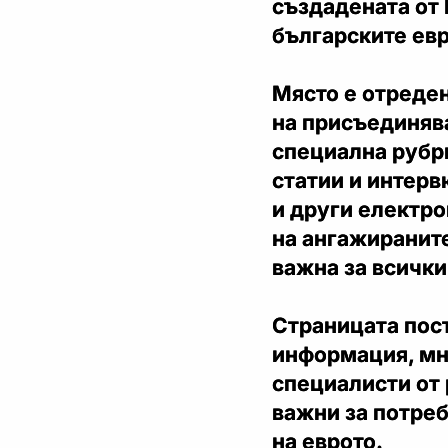
създадената от
българските ев
Място е отреден
на присъединява
специална рубри
статии и интерв
и други електро
на ангажираните
важна за всички
Страницата пос
информация, мн
специалисти от 
важни за потре
на еврото.