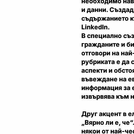
необходимо нав
и данни. Създад
съдържанието къ
LinkedIn.
В специално съз
гражданите и би
отговори на най
рубриката е да 
аспекти и обсто
въвеждане на е
информация за е
извървява към н
Друг акцент в е
„Вярно ли е, че“
някои от най-че