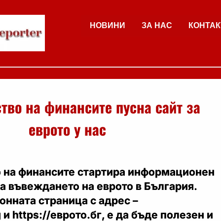
НОВИНИ
ЗА НАС
КОНТАК
тво на финансите пусна сайт за
еврото у нас
 на финансите стартира информационен
на въвеждането на еврото в България.
онната страница с адрес –
g и https://еврото.бг, е да бъде полезен и