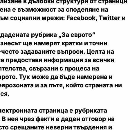
лизане в дълбоки структури от страници
ена е възможност за споделяне на
м социални мрежи: Facebook, Twitter и
дадената рубрика „За еврото“
знесът ще намерят кратки и точни
-често задаваните въпроси. Целта на
се предоставя информация за всички
ятелства, свързани с процеса на
врото. Тук може да бъде намерена и
врозоната и за пътя, който страната ни
ея.
лектронната страница е рубриката
. В нея чрез факти е даден отговор на
сто срещаните неверни твърдения и