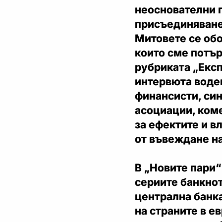
неоснователни п
присъединяване
Митовете се обо
които сме потър
рубриката „Експ
интервюта воде
финансисти, си
асоциации, ком
за ефектите и в
от въвеждане на
В „Новите пари“
сериите банкнот
централна банка
на страните в е