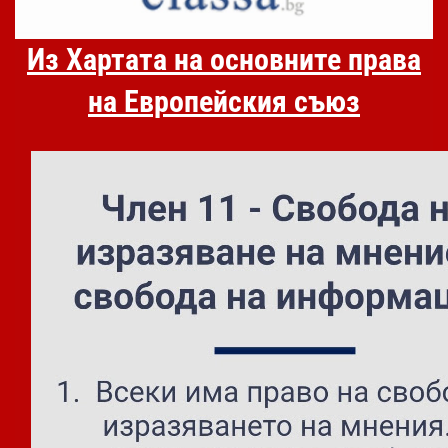
Из Хартата на основните права
на Европейския съюз