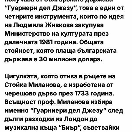
“Гуарнери дел Джезу”
, това е един от
четирите инструмента, които по идея
на Людмила Живкова закупува
Министерство на културата през
далечната 1981 година. Общата
стойност, която плаща българската
държава е 30 милиона долара.
Цигулката, която отива в ръцете на
Стойка Миланова, е изработена от
черешово дърво през 1733 година.
Всъщност проф. Миланова избира
именно “Гуарниери дел Джезу” след
дълги разходки из Лондон до
музикална къща “Биър”, съветвайки