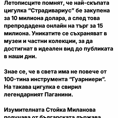
Летописците помнят
, че най-скъпата
цигулка “Страдивариус” бе закупена
за 10 милиона долара, а след това
препродадена онлайн на търг за 15
милиона. Уникатите се съхраняват в
музеи и частни колекции, за да
достигнат в идеален вид до публиката
в наши дни.
Знае се, че в света има не повече от
100-тина инструмента “Гуарниери”.
На такава цигулка е свирил
легендарният Паганини.
Изумителната Стойка Миланова
получава от българската държава