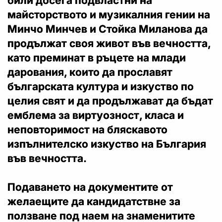
били досега подвластни на
майсторството и музикалния гении на
Минчо Минчев и Стойка Миланова да
продължат своя живот във вечността,
като преминат в ръцете на млади
дарования, които да прославят
българската култура и изкуство по
целия свят и да продължават да бъдат
емблема за виртуозност, класа и
неповторимост на бляскавото
изпълнителско изкуство на България
във вечността.
Подаването на документите от
желаещите да кандидатствне за
ползване под наем на знаменитите