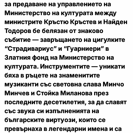
за предаване на управлението на
Министерство на културата между
министрите Кръстю Кръстев и Найден
Тодоров бе белязан от знаково
събитие — завръщането на цигулките
“Страдивариус” и “Гуарниери” в
Златния фонд на Министерство на
културата. Инструментите — уникати
бяха в ръцете на знаменитите
музиканти със световна слава Минчо
Минчев и Стойка Миланова през
последните десетилетия, за да славят
със звука си изпълненията на
българските виртуози, които се
превърнаха в легендарни имена и са