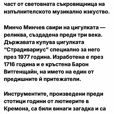
част от световната съкровищница на
изпълнителското музикално изкуство.
Минчо Минчев свири на цигулката —
реликва, създадена преди три века.
Държавата купува цигулката
“Страдивариус” специално за него
през 1977 година. Изработена е през
1716 година и е кръстена Барон
Витгенщайн, на името на един от
предишните й притежатели.
Инструментите, произведени преди
стотици години от лютиерите в
Кремона, са били винаги загадка
и са