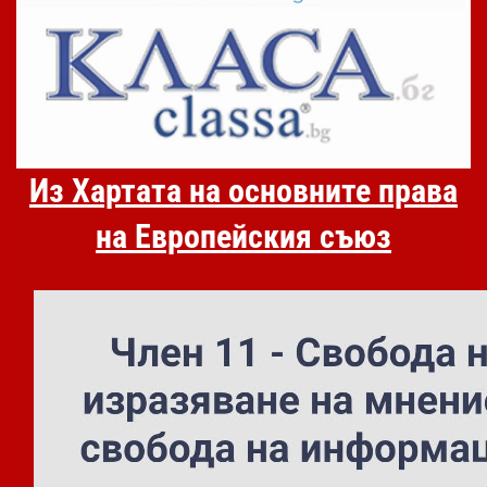
Из Хартата на основните права
на Европейския съюз