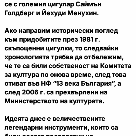
се с големия цигулар Саймън
Голдберг и Йехуди Менухин.
Ако направим исторически поглед
към придобитите през 1981 г.
скъпоценни цигулки
, то следвайки
хронологията трябва да отбележим,
че те са били собственост на Комитета
за култура по онова време, след това
отиват във НФ “13 века България”, а
след 2006 г. са прехвърлени на
Министерството на културата.
Идеята днес е величествените
легендарни инструменти, които са