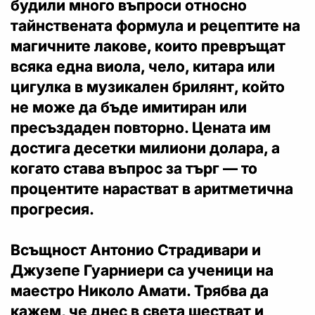
будили много въпроси относно
тайнствената формула и рецептите на
магичните лакове, които превръщат
всяка една виола, чело, китара или
цигулка в музикален брилянт, който
не може да бъде имитиран или
пресъздаден повторно. Цената им
достига десетки милиони долара, а
когато става въпрос за търг — то
процентите нарастват в аритметична
прогресия.
Всъщност Антонио Страдивари и
Джузепе Гуарниери са ученици на
маестро Николо Амати. Трябва да
кажем, че днес в света шестват и