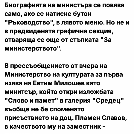
Биографията на министъра се повява
само, ако се натисне бутон
"Ръководство", в лявото меню. Но не и
в предвидената графична секция,
отваряща се още от стъпката "За
министерството".
В прессъобщението от вчера на
Министерство на културата за първа
изява на Евтим Милошев като
минитсър, който откри изложбата
"Слово и памет" в галерия "Средец"
въобще не бе споменато
присъствието на доц. Пламен Славов,
в качеството му на заместник -