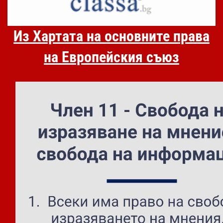
Из Хартата на основните права
на Европейския съюз