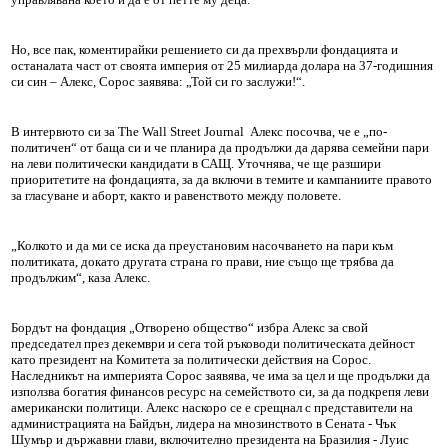
Но, все пак, коментирайки решението си да прехвърли фондацията и
останалата част от своята империя от 25 милиарда долара на 37-годишния
си син – Алекс, Сорос заявява: „Той си го заслужи!“.
В интервюто си за The Wall Street Journal Алекс посочва, че е „по-
политичен“ от баща си и че планира да продължи да дарява семейни пари
на леви политически кандидати в САЩ. Уточнява, че ще разшири
приоритетите на фондацията, за да включи в темите и кампаниите правото
за гласуване и аборт, както и равенството между половете.
„Колкото и да ми се иска да преустановим насочването на пари към
политиката, докато другата страна го прави, ние също ще трябва да
продължим“, каза Алекс.
Бордът на фондация „Отворено общество“ избра Алекс за свой
председател през декември и сега той ръководи политическата дейност
като президент на Комитета за политически действия на Сорос.
Наследникът на империята Сорос заявява, че има за цел и ще продължи да
използва богатия финансов ресурс на семейството си, за да подкрепя леви
американски политици. Алекс наскоро се е срещнал с представители на
администрацията на Байдън, лидера на мнозинството в Сената - Чък
Шумър и държавни глави, включително президента на Бразилия - Луис