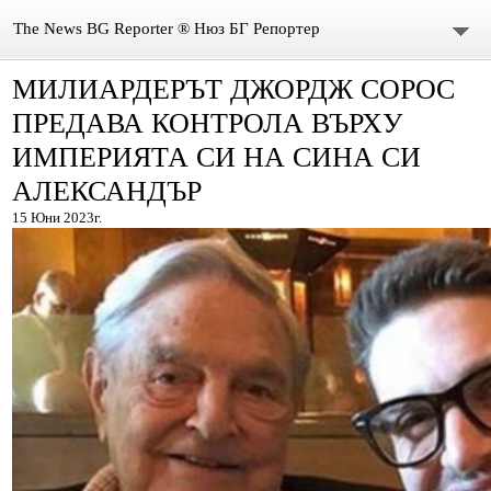
The News BG Reporter ® Нюз БГ Репортер
МИЛИАРДЕРЪТ ДЖОРДЖ СОРОС
НОВИНИ
ПРЕДАВА КОНТРОЛА ВЪРХУ
ЗА НАС
ИМПЕРИЯТА СИ НА СИНА СИ
АЛЕКСАНДЪР
КОНТАКТИ
15 Юни 2023г.
ВИДЕО
DONATION
ISSN : 3033-1684
Иван Върбанов – журналист | The News BG Reporter
РЕДАКЦИОННА ПОЛИТИКА НА THE NEWS BG REPORTER