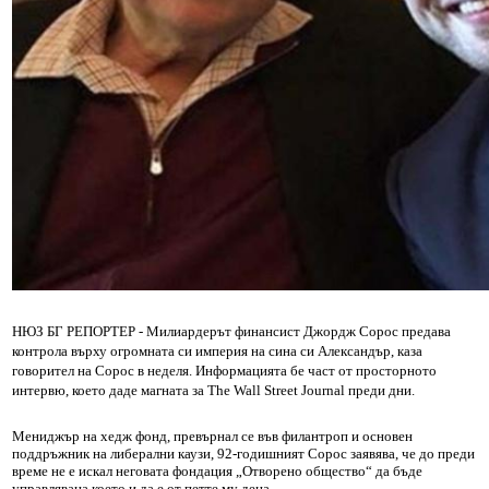
НЮЗ БГ РЕПОРТЕР - Милиардерът финансист Джордж Сорос предава
контрола върху огромната си империя на сина си Александър, каза
говорител на Сорос в неделя. Информацията бе част от просторното
интервю, което даде магната за The Wall Street Journal преди дни.
Мениджър на хедж фонд, превърнал се във филантроп и основен
поддръжник на либерални каузи, 92-годишният Сорос заявява, че до преди
време не е искал неговата фондация „Отворено общество“ да бъде
управлявана което и да е от петте му деца.