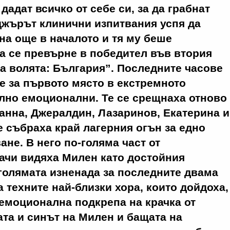
 дадат всичко от себе си, за да грабнат
джърът клинични изпитвания успя да
а още в началото и тя му беше
да се превърне в победител във втория
на волята: България”. Последните часове
е за първото място в екстремното
лно емоционални. Те се срещнаха отново
оанна, Джералдин, Лазаринов, Екатерина и
е събраха край лагерния огън за едно
ане. В него по-голяма част от
ачи видяха Милен като достойния
голямата изненада за последните двама
а техните най-близки хора, които дойдоха,
 емоционална подкрепа на крачка от
та и синът на Милен и бащата на