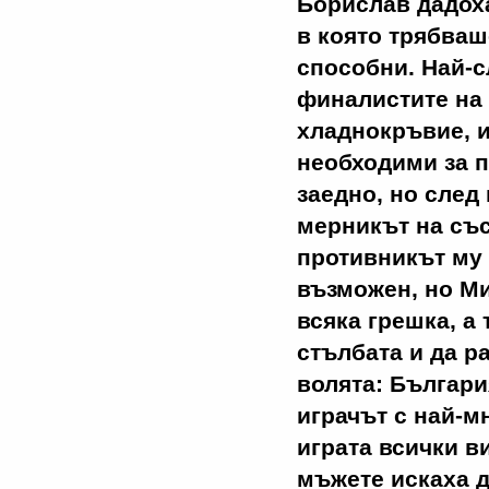
Борислав дадоха
в която трябваш
способни. Най-с
финалистите на 
хладнокръвие, 
необходими за п
заедно, но след
мерникът на със
противникът му
възможен, но Ми
всяка грешка, а
стълбата и да р
волята: Българ
играчът с най-м
играта всички в
мъжете искаха д