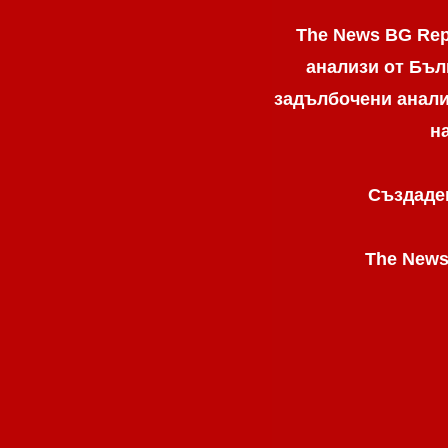
The News BG Rep
анализи от Бъл
задълбочени анализ
н
Създаден
The News