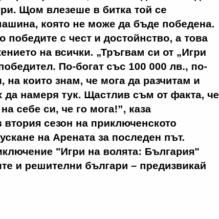
гри. Щом влезеше в битка той се
ашина, която не може да бъде победена.
о победите с чест и достойнство, а това
ението на всички. „Тръгвам си от „Игри
победител. По-богат със 100 000 лв., по-
, на които знам, че мога да разчитам и
х да намеря тук. Щастлив съм от факта, че
на себе си, че го мога!”, каза
 втория сезон на приключенското
ускане на Арената за последен път.
ключение "Игри на волята: България"
те и решителни българи – предизвикай