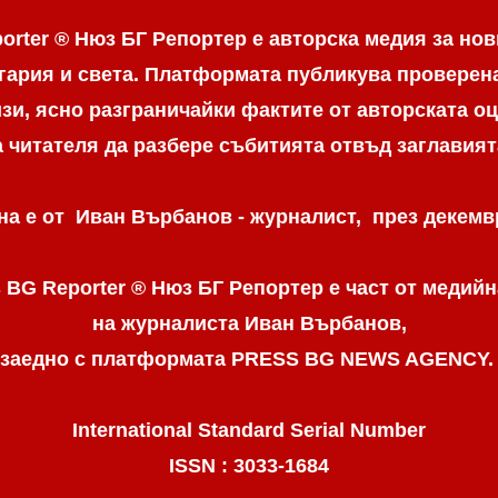
orter ® Нюз БГ Репортер е авторска медия за нов
гария и света. Платформата публикува провере
и, ясно разграничaйки фактите от авторската оц
а читателя да разбере събитията отвъд заглавият
а е от Иван Върбанов - журналист, през декемвр
 BG Reporter ® Нюз БГ Репортер
е част от медийн
на журналиста Иван Върбанов,
заедно с платформата PRESS BG NEWS AGENCY
International Standard Serial Number
ISSN : 3033-1684