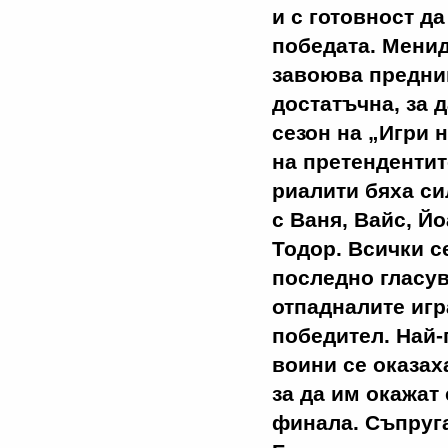
и с готовност да
победата. Мени
завоюва преднин
достатъчна, за 
сезон на „Игри 
на претендентит
риалити бяха си
с Ваня, Вайс, Й
Тодор. Всички с
последно гласув
отпадналите игр
победител. Най-
воини се оказах
за да им окажат
финала. Съпруга