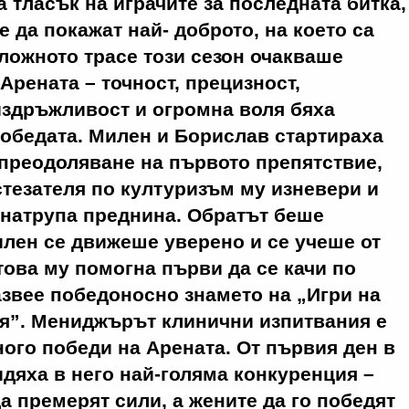
 тласък на играчите за последната битка,
е да покажат най- доброто, на което са
ложното трасе този сезон очакваше
Арената – точност, прецизност,
издръжливост и огромна воля бяха
обедата. Милен и Борислав стартираха
 преодоляване на първото препятствие,
тезателя по културизъм му изневери и
 натрупа преднина. Обратът беше
лен се движеше уверено и се учеше от
 това му помогна първи да се качи по
азвее победоносно знамето на „Игри на
ия”. Мениджърът клинични изпитвания е
ного победи на Арената. От първия ден в
идяха в него най-голяма конкуренция –
а премерят сили, а жените да го победят