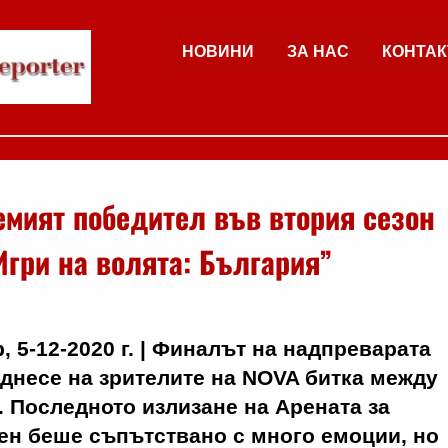
НОВИНИ
ЗА НАС
КОНТАК
емият победител във втория сезон
Игри на волята: България”
, 5-12-2020 г. | Финалът на надпреварата
поднесе на зрителите на NOVA битка между
. Последното излизане на Арената за
ен беше съпътствано с много емоции, но