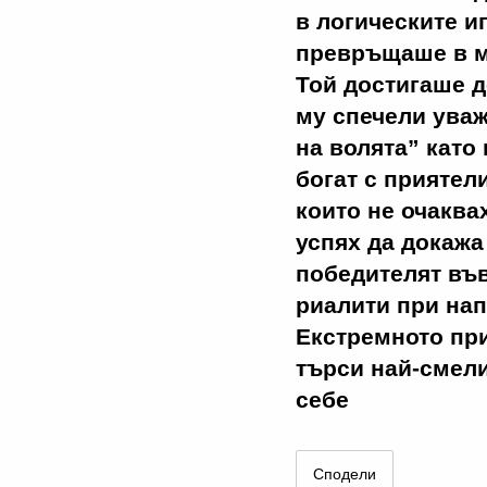
в логическите и
превръщаше в м
Той достигаше д
му спечели уваж
на волята” като 
богат с приятели
които не очаква
успях да докажа 
победителят във
риалити при нап
Екстремното при
търси най-смели
себе
Сподели